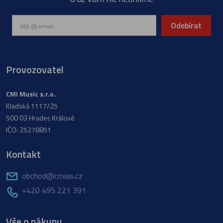
Odebírat
Provozovatel
CMI Music s.r.o.
Kladská 1117/25
500 03 Hradec Králové
IČO: 25278851
Kontakt
obchod@cmias.cz
+420 495 221 391
Vše o nákupu