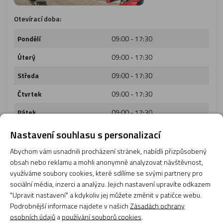
Otevírací doba:
Pondělí
09:00 - 17:30
Úterý
09:00 - 17:30
Středa
09:00 - 17:30
Čtvrtek
09:00 - 17:30
Pátek
09:00 - 17:30
Sobota
zavřeno
Nastavení souhlasu s personalizací
Neděle
zavřeno
Abychom vám usnadnili procházení stránek, nabídli přizpůsobený
obsah nebo reklamu a mohli anonymně analyzovat návštěvnost,
využíváme soubory cookies, které sdílíme se svými partnery pro
sociální média, inzerci a analýzu. Jejich nastavení upravíte odkazem
"Upravit nastavení" a kdykoliv jej můžete změnit v patičce webu.
Podrobnější informace najdete v našich
Zásadách ochrany
osobních údajů
a
používání souborů cookies
.