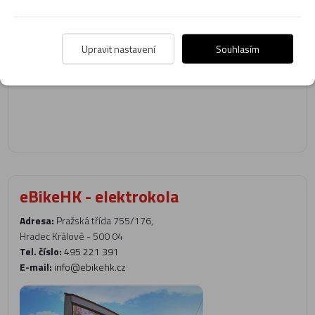
Upravit nastavení
Souhlasím
eBikeHK - elektrokola
Adresa:
Pražská třída 755/176,
Hradec Králové - 500 04
Tel. číslo:
495 221 391
E-mail:
info@ebikehk.cz