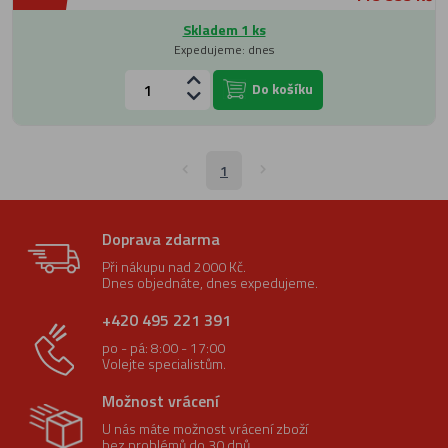
Skladem 1 ks
Expedujeme: dnes
Do košíku
1
Doprava zdarma
Při nákupu nad 2000 Kč.
Dnes objednáte, dnes expedujeme.
+420 495 221 391
po - pá: 8:00 - 17:00
Volejte specialistům.
Možnost vrácení
U nás máte možnost vrácení zboží
bez problémů do 30 dnů.