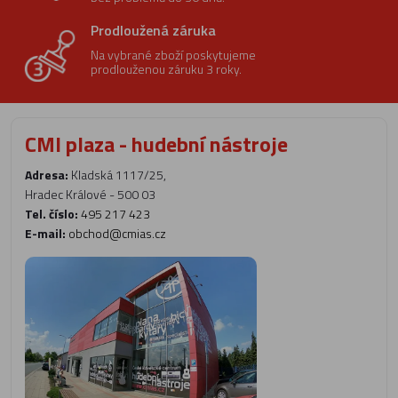
Prodloužená záruka
Na vybrané zboží poskytujeme
prodlouženou záruku 3 roky.
CMI plaza - hudební nástroje
Adresa:
Kladská 1117/25,
Hradec Králové - 500 03
Tel. číslo:
495 217 423
E-mail:
obchod@cmias.cz