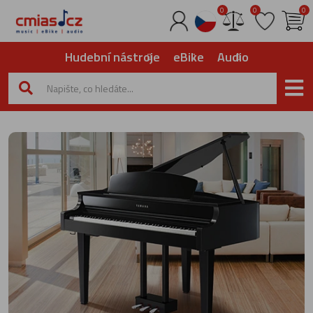
0
0
0
Hudební nástroje
eBike
Audio