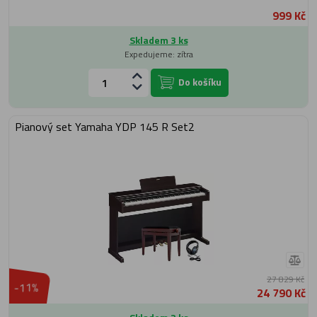
999 Kč
Skladem 3 ks
Expedujeme: zítra
Do košíku
Pianový set Yamaha YDP 145 R Set2
27 829 Kč
-11%
24 790 Kč