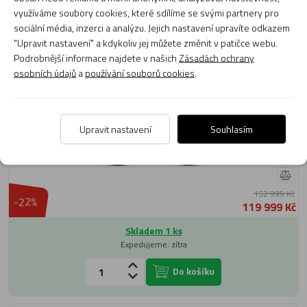
Do košíku
využíváme soubory cookies, které sdílíme se svými partnery pro
sociální média, inzerci a analýzu. Jejich nastavení upravíte odkazem
"Upravit nastavení" a kdykoliv jej můžete změnit v patičce webu.
Ultralehké horské elektrokolo Giant Trance X Advanced
Podrobnější informace najdete v našich
Zásadách ochrany
E+EL3 "XL" Messier/Panther
osobních údajů
a
používání souborů cookies
.
Upravit nastavení
Souhlasím
152 999 Kč
-22%
119 999 Kč
Skladem 1 ks
Expedujeme: zítra
Do košíku