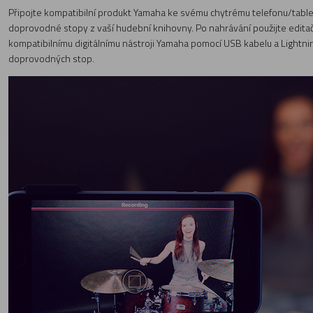
Připojte kompatibilní produkt Yamaha ke svému chytrému telefonu/tablet
doprovodné stopy z vaší hudební knihovny. Po nahrávání použijte editační
kompatibilnímu digitálnímu nástroji Yamaha pomocí USB kabelu a Lightn
doprovodných stop.