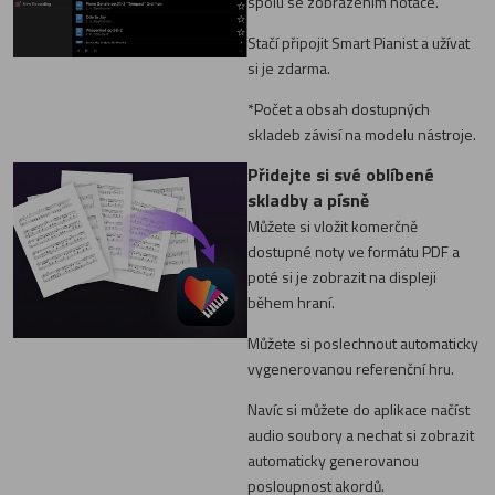
spolu se zobrazením notace.
Stačí připojit Smart Pianist a užívat
si je zdarma.
*Počet a obsah dostupných
skladeb závisí na modelu nástroje.
Přidejte si své oblíbené
skladby a písně
Můžete si vložit komerčně
dostupné noty ve formátu PDF a
poté si je zobrazit na displeji
během hraní.
Můžete si poslechnout automaticky
vygenerovanou referenční hru.
Navíc si můžete do aplikace načíst
audio soubory a nechat si zobrazit
automaticky generovanou
posloupnost akordů.