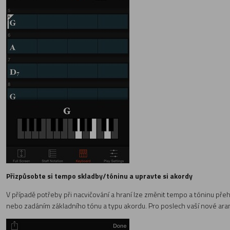
Přizpůsobte si tempo skladby/tóninu a upravte si akordy
V případě potřeby při nacvičování a hraní lze změnit tempo a tóninu př
nebo zadáním základního tónu a typu akordu. Pro poslech vaší nové aran