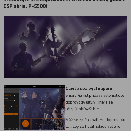
CSP série, P-S500)
Oživte svá vystoupení
Smart Pianist přidává automatické
doprovody (styly), které se
přizpůsobí vaší hře.
Můžete změnit pattern doprovodu
tak, aby se hodil náladě vašeho