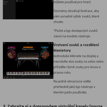
můžete používat pro hraní.
Seznamy obsahují ilustrace, aby
vám usnadnil výběr zvuků, které
chcete.
*Počet a typ dostupných zvuků
závisí na modelu nástroje.
Vrstvení zvuků a rozdělení
klaviatury
Jednoduše kliknete na displej a
navrstvíte dva zvuky na sebe nebo
přiřadíte různé zvuky pro levou a
pravou ruku.
Na jedné obrazovce vidíte
přehledně jaký typ nástroje v
kterém partu používáte.
3. Zahrajte si s doprovodem virtuální kapely (pouze