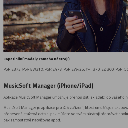
Kopatibilní modely Yamaha nástrojů
PSR E373, PSR EW310, PSR E473, PSR EW425, YPT 370, EZ 300, PSR I500, 
MusicSoft Manager (iPhone/iPad)
Aplikace MusicSoft Manager umožňuje přenos dat (skladeb) do vašeho nás
MusicSoft Manager je aplikace pro iOS zařízení, která umožňuje nakupovat
přenesená stažená data si pak můžete ve svém nástroji přehrávat spol
pak samostatně nacvičovat apod.