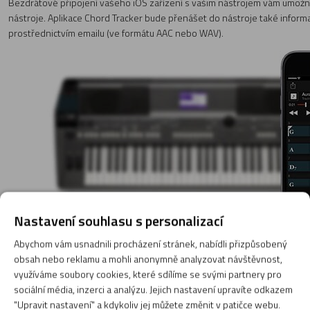
Bezdrátové připojení vašeho iOS zařízení s vašim nástrojem vám umožn
nástroje. Aplikace Chord Tracker bude přenášet do nástroje také inform
prostřednictvím emailu (ve formátu AAC nebo WAV).
Nastavení souhlasu s personalizací
Abychom vám usnadnili procházení stránek, nabídli přizpůsobený
obsah nebo reklamu a mohli anonymně analyzovat návštěvnost,
využíváme soubory cookies, které sdílíme se svými partnery pro
Rec´n´Share (iPhone/iPad/Android)
sociální média, inzerci a analýzu. Jejich nastavení upravíte odkazem
"Upravit nastavení" a kdykoliv jej můžete změnit v patičce webu.