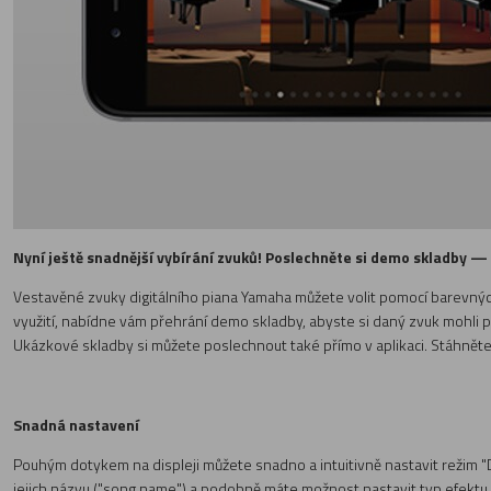
Nyní ještě snadnější vybírání zvuků! Poslechněte si demo skladby —
Vestavěné zvuky digitálního piana Yamaha můžete volit pomocí barevných o
využití, nabídne vám přehrání demo skladby, abyste si daný zvuk mohli p
Ukázkové skladby si můžete poslechnout také přímo v aplikaci. Stáhněte si
Snadná nastavení
Pouhým dotykem na displeji můžete snadno a intuitivně nastavit režim "
jejich názvu ("song name") a podobně máte možnost nastavit typ efekt