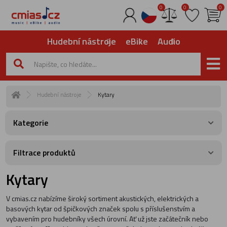
0
0
0
Hudební nástroje
eBike
Audio
Hudební nástroje
Kytary
Kategorie
Filtrace produktů
Kytary
V cmias.cz nabízíme široký sortiment akustických, elektrických a
basových kytar od špičkových značek spolu s příslušenstvím a
vybavením pro hudebníky všech úrovní. Ať už jste začátečník nebo