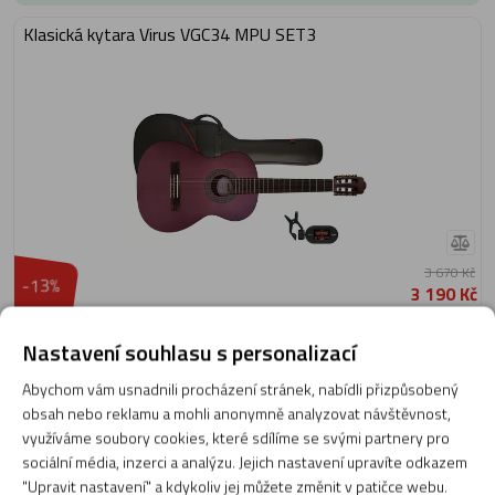
Klasická kytara Virus VGC34 MPU SET3
3 670 Kč
-13%
3 190 Kč
Skladem 12 ks
Nastavení souhlasu s personalizací
Expedujeme: dnes
Abychom vám usnadnili procházení stránek, nabídli přizpůsobený
Do košíku
obsah nebo reklamu a mohli anonymně analyzovat návštěvnost,
využíváme soubory cookies, které sdílíme se svými partnery pro
sociální média, inzerci a analýzu. Jejich nastavení upravíte odkazem
Klasická kytara 4/4 Yamaha C 40 III
"Upravit nastavení" a kdykoliv jej můžete změnit v patičce webu.