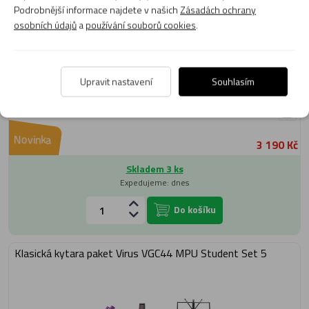
Podrobnější informace najdete v našich
Zásadách ochrany
osobních údajů
a
používání souborů cookies
.
Upravit nastavení
Souhlasím
Novinka
3 190 Kč
Skladem 3 ks
Expedujeme: dnes
Do košíku
Klasická kytara paket Virus VGC44 MPU Student Set 5