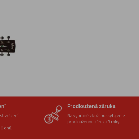
ení
Prodloužená záruka
t vrácení
Na vybrané zboží poskytujeme
prodlouženou záruku 3 roky.
0 dnů.