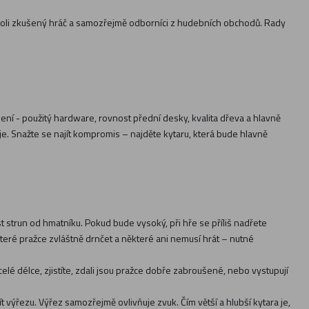
erýkoli zkušený hráč a samozřejmě odborníci z hudebních obchodů. Rady
dení - použitý hardware, rovnost přední desky, kvalita dřeva a hlavně
aje. Snažte se najít kompromis – najděte kytaru, která bude hlavně
t strun od hmatníku. Pokud bude vysoký, při hře se příliš nadřete
eré pražce zvláštně drnčet a některé ani nemusí hrát – nutné
elé délce, zjistíte, zdali jsou pražce dobře zabroušené, nebo vystupují
 výřezu. Výřez samozřejmě ovlivňuje zvuk. Čím větší a hlubší kytara je,