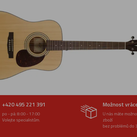
+420 495 221 391
Možnost vrác
po - pá: 8:00 - 17:00
U nás máte možnos
Volejte specialistům.
zboží
bez problémů do 3