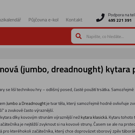
Podpora na tel
zikalendář
Půjčovna e-kol
Kontakt
495 221 391
nová (jumbo, dreadnought) kytara 
ary se liší technikou hry – odlišný posed, časté použití trsátka. Samozřejmě 
ypem
Jumbo a Dreadnought
je tvar těla, který samozřejmě hodně ovlivňuje zv
ější“ a zvukově často výraznější.
o kytara díky kovovým strunám výraznější než
kytara klasická
. Kytaru tohoto
začátečníka je nejtěžší zvyknout si na kovové struny. Časem se ale na prste
á pro kteréhokoli začátečníka, který chce doprovázet sborový zpěv táborá