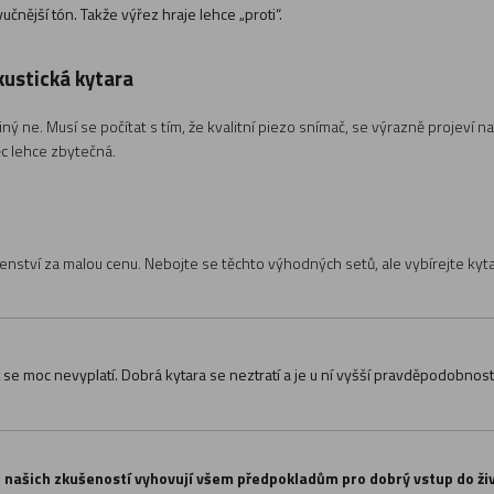
učnější tón. Takže výřez hraje lehce „proti“.
kustická kytara
jiný ne. Musí se počítat s tím, že kvalitní piezo snímač, se výrazně projev
ěc lehce zbytečná.
šenství za malou cenu. Nebojte se těchto výhodných setů, ale vybírejte kyt
t se moc nevyplatí. Dobrá kytara se neztratí a je u ní vyšší pravděpodobnost
 z našich zkušeností vyhovují všem předpokladům pro dobrý vstup do ži