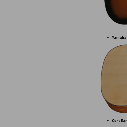
Yamaha
Cort Ea