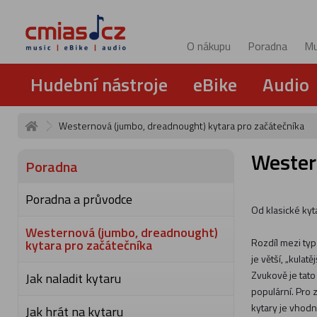
O nákupu
Poradna
Mu
Hudební nástroje
eBike
Audio
Westernová (jumbo, dreadnought) kytara pro začátečníka
Wester
Poradna
Poradna a průvodce
Od klasické kyt
Westernová (jumbo, dreadnought)
Rozdíl mezi t
kytara pro začátečníka
je větší, „kulat
Zvukově je tat
Jak naladit kytaru
populární. Pro 
kytary je vhodn
Jak hrát na kytaru