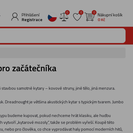
0
0
0
.
Přihlášení
Nákupní košík
Registrace
0 Kč
pro začátečníka
i stavbou samotné kytary – kovové struny, jiné tělo, jiná menzura.
uk. Dreadnought je většina akustických kytar s typickým tvarem. Jumbo
 typu budeme kupovat, pokud nechceme hrát klasiku, ale hudbu
ch vytvoří „kytarové mozoly“, takže se problém vyřeší. Koupě této
ku, nebo pro člověka, co chce vyprodávat haly pomocí moderních hitů,