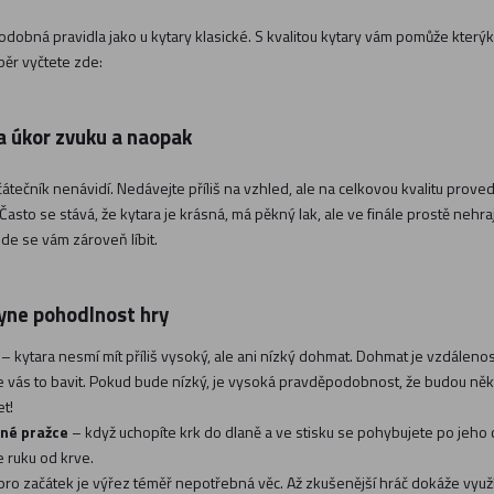
 podobná pravidla jako u kytary klasické. S kvalitou kytary vám pomůže kt
ěr vyčtete zde:
a úkor zvuku a naopak
čátečník nenávidí. Nedávejte příliš na vzhled, ale na celkovou kvalitu prove
Často se stává, že kytara je krásná, má pěkný lak, ale ve finále prostě nehr
ude se vám zároveň líbit.
lyne pohodlnost hry
t
– kytara nesmí mít příliš vysoký, ale ani nízký dohmat. Dohmat je vzdálenos
 vás to bavit. Pokud bude nízký, je vysoká pravděpodobnost, že budou někt
t!
né pražce
– když uchopíte krk do dlaně a ve stisku se pohybujete po jeho c
e ruku od krve.
pro začátek je výřez téměř nepotřebná věc. Až zkušenější hráč dokáže využít