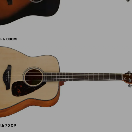
 FG 800M
rth 70 OP