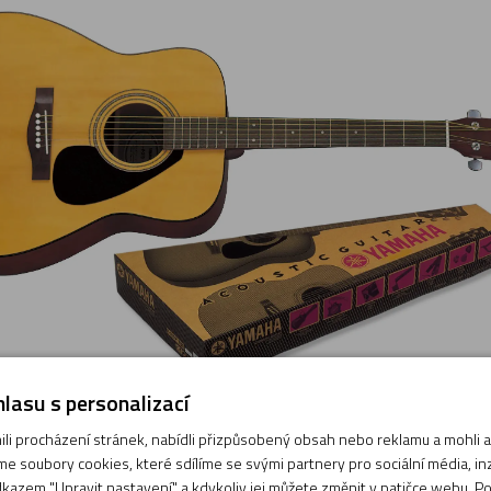
lasu s personalizací
i procházení stránek, nabídli přizpůsobený obsah nebo reklamu a mohli
CD-60S
e soubory cookies, které sdílíme se svými partnery pro sociální média, inze
kazem "Upravit nastavení" a kdykoliv jej můžete změnit v patičce webu. P