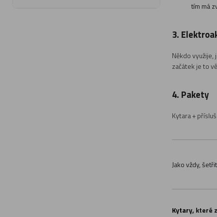
tím má zv
3. Elektroa
Někdo využije, 
začátek je to v
4. Pakety
Kytara + příslu
Jako vždy, šetři
Kytary
, které