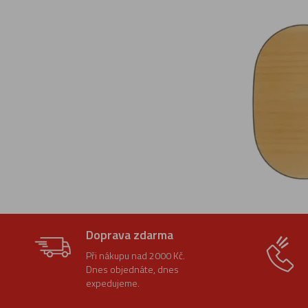
Doprava zdarma
Při nákupu nad 2000 Kč.
Dnes objednáte, dnes
expedujeme.