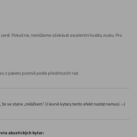
í na ceně. Pokud ne, nemůžeme očekávat excelentní kvalitu zvuku. Pro
aru z paketu poctivě podle předchozích rad.
, že se stane „miláčkem“. U levné kytary tento efekt nastat nemusí. :-)
vota akustických kytar: