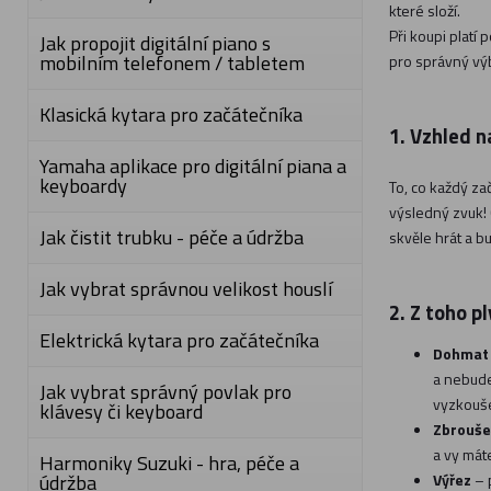
které složí.
Při koupi platí
Jak propojit digitální piano s
mobilním telefonem / tabletem
pro správný výb
Klasická kytara pro začátečníka
1. Vzhled n
Yamaha aplikace pro digitální piana a
keyboardy
To, co každý za
výsledný zvuk! 
Jak čistit trubku - péče a údržba
skvěle hrát a b
Jak vybrat správnou velikost houslí
2. Z toho p
Elektrická kytara pro začátečníka
Dohma
a nebude
Jak vybrat správný povlak pro
vyzkouše
klávesy či keyboard
Zbrouše
a vy mát
Harmoniky Suzuki - hra, péče a
údržba
Výřez
– 