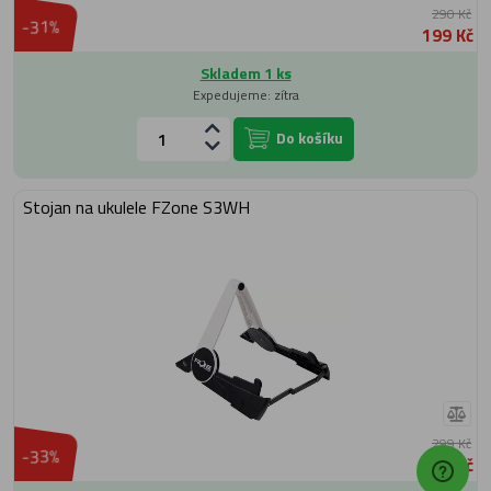
290 Kč
-31%
199 Kč
Skladem 1 ks
Expedujeme: zítra
Do košíku
Stojan na ukulele FZone S3WH
299 Kč
-33%
199 Kč