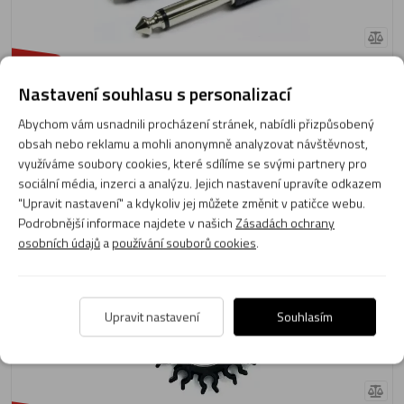
39 Kč
-26%
29 Kč
Nastavení souhlasu s personalizací
Skladem 103 ks
Abychom vám usnadnili procházení stránek, nabídli přizpůsobený
Expedujeme: zítra
obsah nebo reklamu a mohli anonymně analyzovat návštěvnost,
využíváme soubory cookies, které sdílíme se svými partnery pro
Do košíku
sociální média, inzerci a analýzu. Jejich nastavení upravíte odkazem
"Upravit nastavení" a kdykoliv jej můžete změnit v patičce webu.
Držák kabelů Gibraltar SC-CBLMAN
Podrobnější informace najdete v našich
Zásadách ochrany
osobních údajů
a
používání souborů cookies
.
Upravit nastavení
Souhlasím