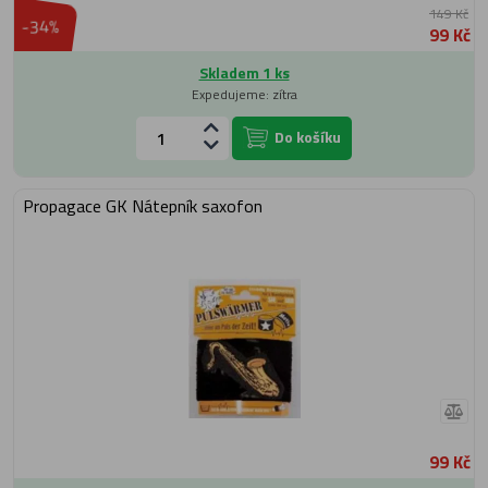
149 Kč
-34%
99 Kč
Skladem 1 ks
Expedujeme: zítra
Do košíku
Propagace GK Nátepník saxofon
99 Kč