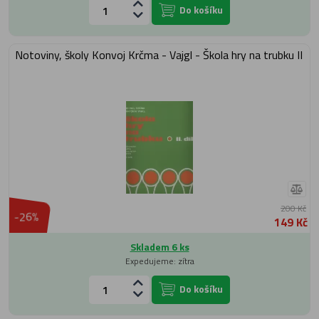
Do košíku
Notoviny, školy Konvoj Krčma - Vajgl - Škola hry na trubku II
200 Kč
-26%
149 Kč
Skladem 6 ks
Expedujeme: zítra
Do košíku