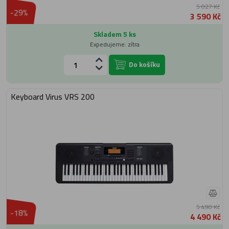
5 027 Kč
-29%
3 590 Kč
Skladem 5 ks
Expedujeme: zítra
Do košíku
Keyboard Virus VRS 200
5 490 Kč
-18%
4 490 Kč