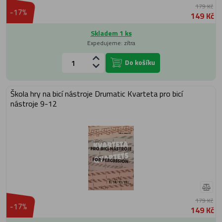
179 Kč
-17%
149 Kč
Skladem 1 ks
Expedujeme: zítra
Do košíku
Škola hry na bicí nástroje Drumatic Kvarteta pro bicí
nástroje 9-12
179 Kč
-17%
149 Kč