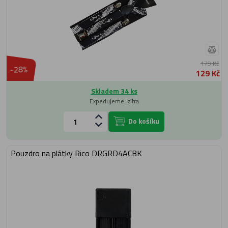
179 Kč
-28%
129 Kč
Skladem 34 ks
Expedujeme: zítra
Do košíku
Pouzdro na plátky Rico DRGRD4ACBK