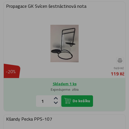
Propagace GK Svícen šestnáctinová nota
149 Kč
-20%
119 Kč
Skladem 1 ks
Expedujeme: zítra
Do košíku
Kšandy Pecka PPS-107