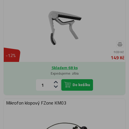
169 Kč
-12%
149 Kč
Skladem 68 ks
Expedujeme: zítra
Do košíku
Mikrofon klopový FZone KM03