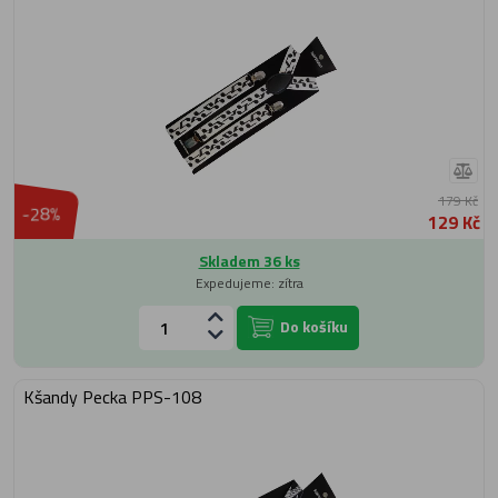
179 Kč
-28%
129 Kč
Skladem 36 ks
Expedujeme: zítra
Do košíku
Kšandy Pecka PPS-108