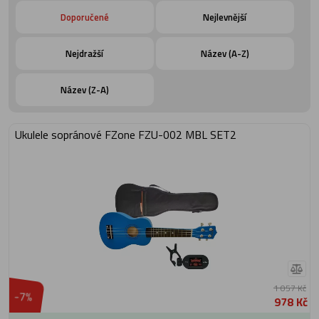
Doporučené
Nejlevnější
Nejdražší
Název (A-Z)
Název (Z-A)
Ukulele sopránové FZone FZU-002 MBL SET2
1 057 Kč
-7%
978 Kč