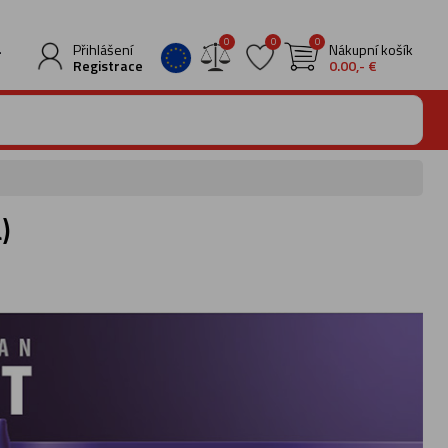
0
0
0
.
Přihlášení
Nákupní košík
Registrace
0.00,- €
)