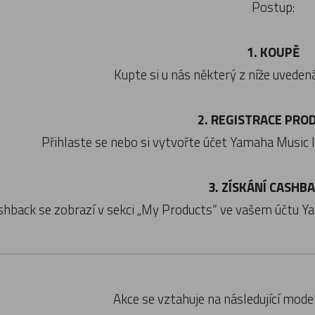
Postup:
1. KOUPĚ
Kupte si u nás některý z níže uvede
2. REGISTRACE PRO
Přihlaste se nebo si vytvořte účet Yamaha Music I
3. ZÍSKÁNÍ CASHB
shback se zobrazí v sekci „My Products“ ve vašem účtu Y
Akce se vztahuje na následující mode