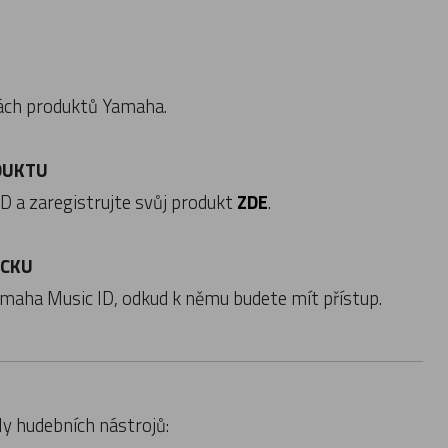
nách produktů Yamaha.
DUKTU
D a zaregistrujte svůj produkt
ZDE
.
ACKU
amaha Music ID, odkud k němu budete mít přístup.
ly hudebních nástrojů: