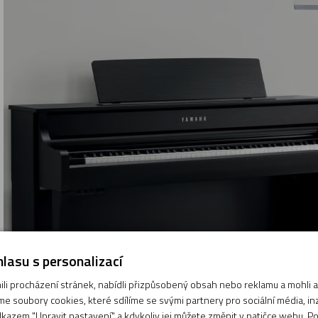
lasu s personalizací
i procházení stránek, nabídli přizpůsobený obsah nebo reklamu a mohli
e soubory cookies, které sdílíme se svými partnery pro sociální média, inze
kazem "Upravit nastavení" a kdykoliv jej můžete změnit v patičce webu. P