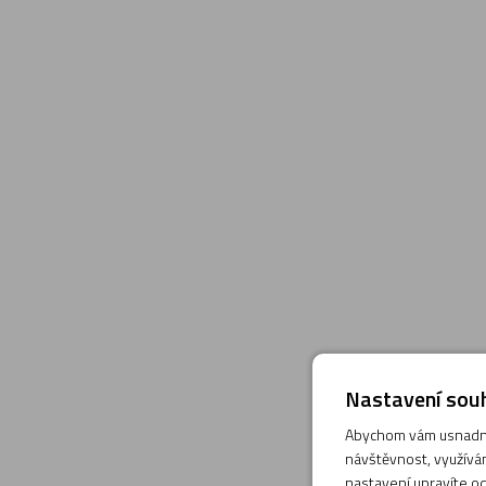
Nastavení souh
Abychom vám usnadnil
návštěvnost, využívám
nastavení upravíte od