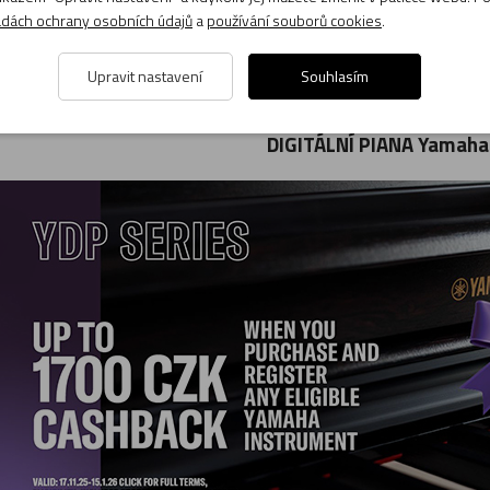
dách ochrany osobních údajů
a
používání souborů cookies
.
Upravit nastavení
Souhlasím
DIGITÁLNÍ PIANA Yamaha 