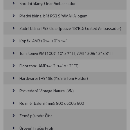
Spodní blány: Clear Ambassador
Přední blána: bílá PS3 S YAMAHA logem
Zadní blána: PS3 Clear (pouze 18"BD: Coated Ambassador)
Kopák: AMB1814: 18” x 14”
Tom-tomy: AMT1007: 10" x 7" TT, AMT1208: 12" x 8" TT
Floor tom: AMF1413: 14" x 13" FT,
Hardware: TH945B (Y.E.S.S Tom Holder)
Provedení: Vintage Natural (VN)
Rozměr balení (mm): 800 x 600 x 600
Země původu: Čína
Úroveň hráče: Profi