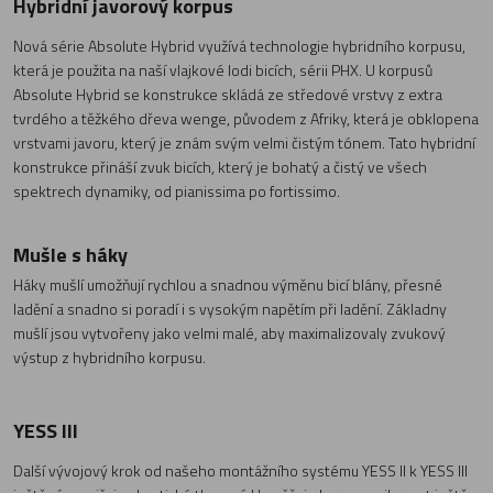
Hybridní javorový korpus
Nová série Absolute Hybrid využívá technologie hybridního korpusu,
která je použita na naší vlajkové lodi bicích, sérii PHX. U korpusů
Absolute Hybrid se konstrukce skládá ze středové vrstvy z extra
tvrdého a těžkého dřeva wenge, původem z Afriky, která je obklopena
vrstvami javoru, který je znám svým velmi čistým tónem. Tato hybridní
konstrukce přináší zvuk bicích, který je bohatý a čistý ve všech
spektrech dynamiky, od pianissima po fortissimo.
Mušle s háky
Háky mušlí umožňují rychlou a snadnou výměnu bicí blány, přesné
ladění a snadno si poradí i s vysokým napětím při ladění. Základny
mušlí jsou vytvořeny jako velmi malé, aby maximalizovaly zvukový
výstup z hybridního korpusu.
YESS III
Další vývojový krok od našeho montážního systému YESS II k YESS III