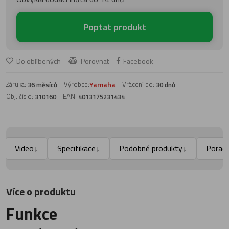
Poptat produkt
Do oblíbených
Porovnat
Facebook
Záruka:
Výrobce:
Yamaha
Vrácení do:
36 měsíců
30 dnů
Obj. číslo:
EAN:
310160
4013175231434
Video
Specifikace
Podobné produkty
Porad
↓
↓
↓
Více o produktu
Funkce