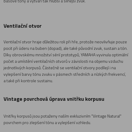
basové tóny a vytváří tak hlubší a silnější zvuk.
Ventilační otvor
Ventilační otvor hraje důležitou roli při hře, protože neovlivňuje pouze
pocit při úderu na buben (dopad), ale také původní zvuk, sustain a tón.
Díky obrovskému množství sérií prototypů, YAMAHA vyvinula optimální
počet a umístění ventilačních otvorů v závislosti na objemu vzduchu
jednotlivých korpusů. Částečně se ventilační otvory podílejí i na
vylepšení barvy tónu zvuku v pásmech středních a nízkých frekvencí,
a také při kontrole sustainu.
Vintage povrchová úprava vnitřku korpusu
Vnitřky korpusů jsou potaženy naším exkluzivním "Vintage Natural"
povrchem pro zlepšení tónu a vylepšení vzhledu.