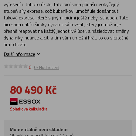
vyřešením tohoto úkolu, tato bicí sada přináší neobyčejný
stupeň síly exprese, což bubeníkovi umožňuje dosáhnout
takové exprese, které s jinými bicími ještě nebyl schopen. Tato
bicí sada nabízí široký dynamický rozsah, který jí umožňuje
přesně reagovat na každý jednotlivý úder, a následovat změny
dynamiky, nuance a cit, a tím vám umožní hrát, to co skutečně
hrát chcete.
Další informace
0
0x Hodnocení
80 490 Kč
Splátková kalkulačka
Momentálně není skladem
Obvyklá dodací lhůta do 14 dnů