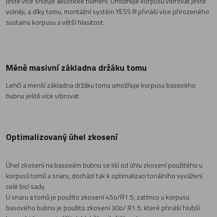
ještě více snižuje akustické tlumení. Umožňuje korpusu vibrovat ještě
volněji, a díky tomu, montážní systém YESS III přináší více přirozeného
sustainu korpusu a větší hlasitost.
Méně masivní základna držáku tomu
Lehčí a menší základna držáku tomu umožňuje korpusu basového
bubnu ještě více vibrovat.
Optimalizovaný úhel zkosení
Úhel zkosení na basovém bubnu se liší od úhlu zkosení použitého u
korpusů tomů a snaru, dochází tak k optimalizaci tonálního vyvážení
celé bicí sady.
U snaru a tomů je použito zkosení 45o/R1.5; zatímco u korpusu
basového bubnu je použito zkosení 30o/ R1.5, které přináší hlubší