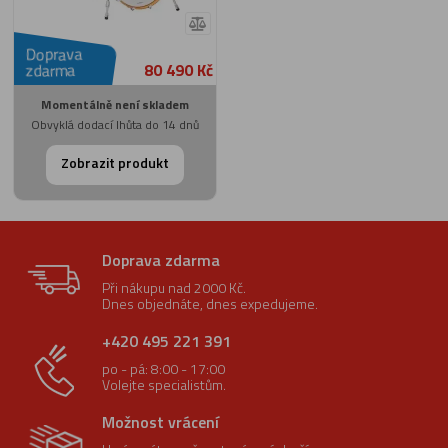
Doprava
80 490 Kč
zdarma
Momentálně není skladem
Obvyklá dodací lhůta do 14 dnů
Zobrazit produkt
Doprava zdarma
Při nákupu nad 2000 Kč.
Dnes objednáte, dnes expedujeme.
+420 495 221 391
po - pá: 8:00 - 17:00
Volejte specialistům.
Možnost vrácení