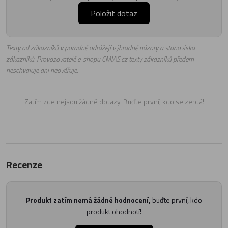
Položit dotaz
Texty od zákazníků v poradně odrážejí výhradně názory a stanoviska
zákazníků. Provozovatelé e-shopu CMIAS.cz texty zákazníků předem
neschvaluje ani neověřuje.
Zatím zde nejsou žádné dotazy. Buďte první, kdo se zeptá!
Recenze
Produkt zatím nemá žádné hodnocení,
buďte první, kdo
produkt ohodnotí!