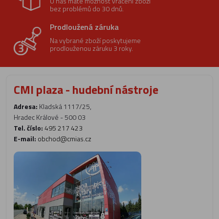
U nás máte možnost vrácení zboží
bez problémů do 30 dnů.
Prodloužená záruka
Na vybrané zboží poskytujeme
prodlouženou záruku 3 roky.
CMI plaza - hudební nástroje
Adresa:
Kladská 1117/25,
Hradec Králové - 500 03
Tel. číslo:
495 217 423
E-mail:
obchod@cmias.cz