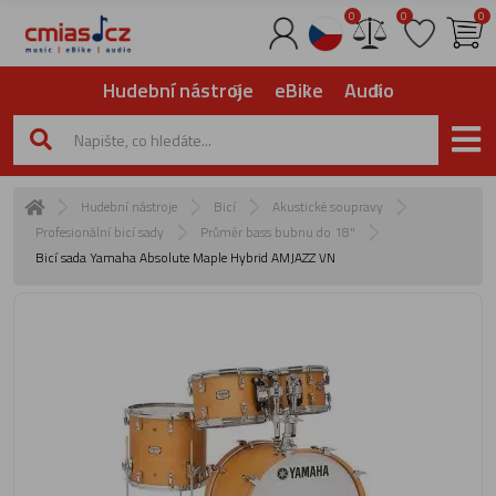
0
0
0
Hudební nástroje
eBike
Audio
Hudební nástroje
Bicí
Akustické soupravy
Profesionální bicí sady
Průměr bass bubnu do 18"
Bicí sada Yamaha Absolute Maple Hybrid AMJAZZ VN