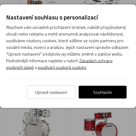
Nastavení souhlasu s personalizací
Abychom vám usnadnili procházení stránek, nabídli přizpůsobený
obsah nebo reklamu a mohli anonymně analyzovat návštěvnost,
Doprava
Doprava
využíváme soubory cookies, které sdílíme se svými partnery pro
80 490 Kč
80 490 Kč
zdarma
zdarma
sociální média, inzerci a analýzu. Jejich nastavení upravíte odkazem
Momentálně není skladem
Momentálně není skladem
"Upravit nastavení" a kdykoliv jej můžete změnit v patičce webu.
Obvyklá dodací lhůta do 14 dnů
Obvyklá dodací lhůta do 14 dnů
Podrobnější informace najdete v našich
Zásadách ochrany
osobních údajů
a
používání souborů cookies
.
Zobrazit produkt
Zobrazit produkt
Bicí sada Yamaha Absolute
Bicí sada Yamaha Absolute
Upravit nastavení
Souhlasím
Maple Hybrid AMJAZZ PWH
Maple Hybrid AMJAZZ RAU