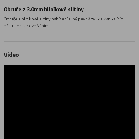
Obruče z 3.0mm hliníkové slitiny
Obruče z hliníkové slitiny nabízení silný pevný zvuk s vynikajícím
nástupem a dozníváním.
Video