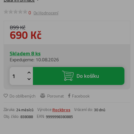
0
0x Hodnocení
899 Kč
690 Kč
Skladem 8 ks
Expedujeme: 10.08.2026
Do košíku
Do oblíbených
Porovnat
Facebook
Záruka:
Výrobce:
Rockbros
Vrácení do:
24 měsíců
30 dnů
Obj. číslo:
EAN:
838088
9999998380885