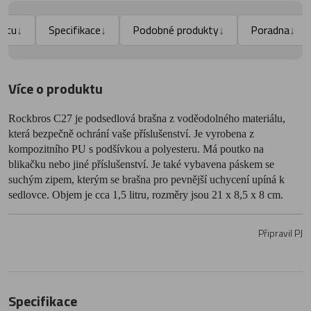
uktu
Specifikace
Podobné produkty
Poradna
↓
↓
↓
↓
Více o produktu
Rockbros C27 je podsedlová brašna z voděodolného materiálu,
která bezpečně ochrání vaše příslušenství. Je vyrobena z
kompozitního PU s podšívkou a polyesteru. Má poutko na
blikačku nebo jiné příslušenství.
Je také vybavena páskem se
suchým zipem, kterým se brašna pro pevnější uchycení upíná k
sedlovce. Objem je cca 1,5 litru, rozměry jsou 21 x 8,5 x 8 cm.
Připravil PJ
Specifikace