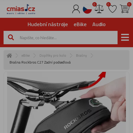
0
0
0
Hudební nástroje
eBike
Audio
eBike
Doplňky pro kolo
Brašny
Brašna Rockbros C27 Zadní podsedlová