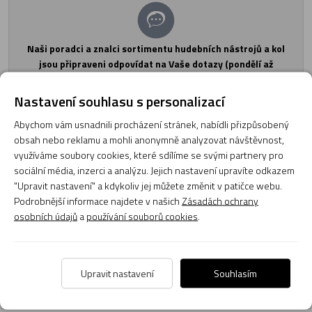
Naši poradci a znalci sortimentu hudebních nástrojů a kol
jsou připraveni odpovídat na Vaše dotazy (pondělí až
pátek, 8:00 až 17:00).
Zeptejte se na co potřebujete, odpovíme co nejdříve.
Nastavení souhlasu s personalizací
Položit dotaz
Abychom vám usnadnili procházení stránek, nabídli přizpůsobený
obsah nebo reklamu a mohli anonymně analyzovat návštěvnost,
využíváme soubory cookies, které sdílíme se svými partnery pro
Texty od zákazníků v poradně odrážejí výhradně názory a stanoviska
sociální média, inzerci a analýzu. Jejich nastavení upravíte odkazem
zákazníků. Provozovatelé e-shopu CMIAS.cz texty zákazníků předem
"Upravit nastavení" a kdykoliv jej můžete změnit v patičce webu.
neschvaluje ani neověřuje.
Podrobnější informace najdete v našich
Zásadách ochrany
osobních údajů
a
používání souborů cookies
.
Zatím zde nejsou žádné dotazy. Buďte první, kdo se zeptá!
Upravit nastavení
Souhlasím