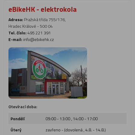
eBikeHK - elektrokola
Adresa:
Pražská třída 755/176,
Hradec Králové - 500 04
Tel. číslo:
495 221 391
E-mail:
info@ebikehk.cz
Otevírací doba:
Pondělí
09:00 - 13:00 , 14:00 - 17:00
Úterý
zavřeno - (dovolená , 4.8. - 14.8.)