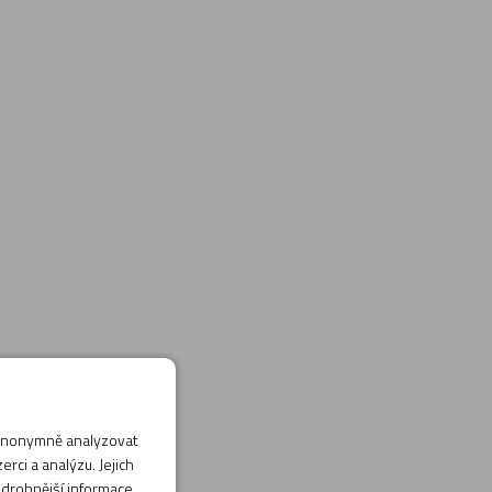
 anonymně analyzovat
rci a analýzu. Jejich
odrobnější informace