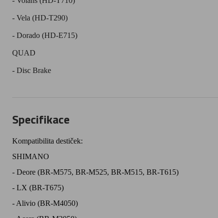
- Volans (HD-T710)
- Vela (HD-T290)
- Dorado (HD-E715)
QUAD
- Disc Brake
Specifikace
Kompatibilita destiček:
SHIMANO
- Deore (BR-M575, BR-M525, BR-M515, BR-T615)
- LX (BR-T675)
- Alivio (BR-M4050)