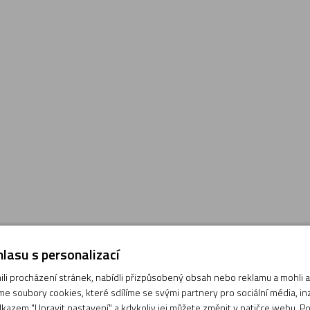
lasu s personalizací
i procházení stránek, nabídli přizpůsobený obsah nebo reklamu a mohli
e soubory cookies, které sdílíme se svými partnery pro sociální média, inze
kazem "Upravit nastavení" a kdykoliv jej můžete změnit v patičce webu. P