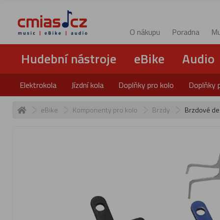
O nákupu
Poradna
Mu
Hudební nástroje
eBike
Audio
Elektrokola
Jízdní kola
Doplňky pro kolo
Doplňky 
eBike
Komponenty pro kolo
Brzdy
Brzdové de