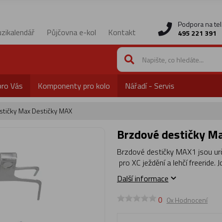
Podpora na tel
zikalendář
Půjčovna e-kol
Kontakt
495 221 391
pro Vás
Komponenty pro kolo
Nářadí - Servis
stičky Max Destičky MAX
Brzdové destičky M
Brzdové destičky MAX1 jsou ur
pro XC ježdění a lehčí freeride.
Další informace
0
0x Hodnocení