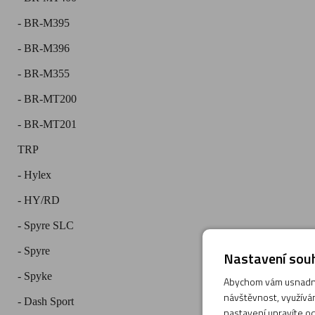
- BR-M395
- BR-M396
- BR-M355
- BR-MT200
- BR-MT201
TRP
- Hylex
- HY/RD
- Spyre SLC
- Spyre
Nastavení souh
- Spyke
Abychom vám usnadnil
návštěvnost, využívám
- Dash Sport
nastavení upravíte od