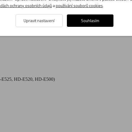
dách ochrany osobních údajů
a
používání souborů cookies
.
Upravit nastavení
Souhlasím
D-E525, HD-E520, HD-E500)