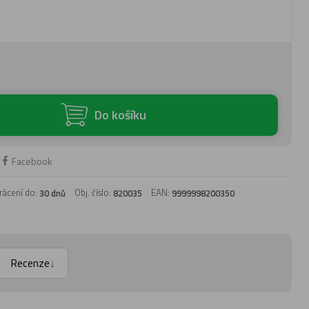
Do košíku
Facebook
rácení do:
Obj. číslo:
EAN:
30 dnů
820035
9999998200350
Recenze
↓