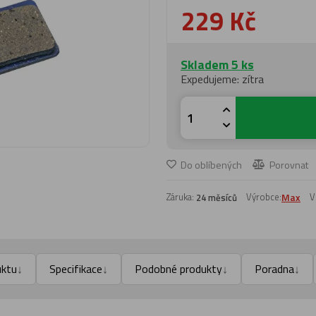
229 Kč
Skladem 5 ks
Expedujeme: zítra
Do oblíbených
Porovnat
Záruka:
Výrobce:
Max
V
24 měsíců
uktu
Specifikace
Podobné produkty
Poradna
↓
↓
↓
↓