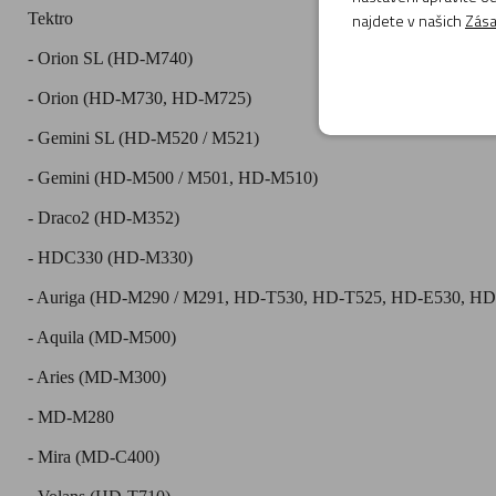
Tektro
najdete v našich
Zása
- Orion SL (HD-M740)
- Orion (HD-M730, HD-M725)
- Gemini SL (HD-M520 / M521)
- Gemini (HD-M500 / M501, HD-M510)
- Draco2 (HD-M352)
- HDC330 (HD-M330)
- Auriga (HD-M290 / M291, HD-T530, HD-T525, HD-E530, H
- Aquila (MD-M500)
- Aries (MD-M300)
- MD-M280
- Mira (MD-C400)