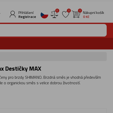
0
0
0
.
Přihlášení
Nákupní košík
Registrace
0 Kč
ax Destičky MAX
čeny pro brzdy SHIMANO. Brzdná směs je vhodná především
 Jde o organickou směs s velice dobrou životností.