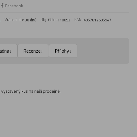
Facebook
a
Vrácení do:
Obj. číslo:
EAN:
30 dnů
110693
4957812695947
adna
Recenze
Přílohy
↓
↓
↓
 vystavený kus na naší prodejně.