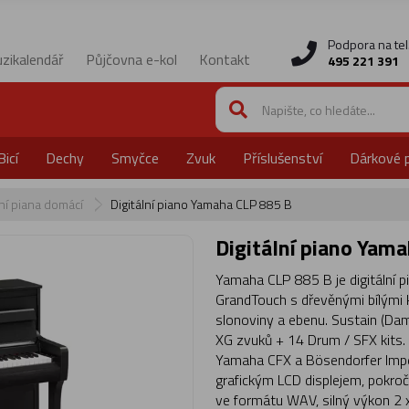
Podpora na tel
zikalendář
Půjčovna e-kol
Kontakt
495 221 391
Bicí
Dechy
Smyčce
Zvuk
Příslušenství
Dárkové 
lní piana domácí
Digitální piano Yamaha CLP 885 B
Digitální piano Yam
Yamaha CLP 885 B je digitální 
GrandTouch s dřevěnými bílými 
slonoviny a ebenu. Sustain (Da
XG zvuků + 14 Drum / SFX kits. 
Yamaha CFX a Bösendorfer Imperi
grafickým LCD displejem, pokroč
ve formátu WAV, silný výkon 2