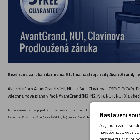
Rozšířená záruka zdarma na 5 let na nástroje řady AvantGrand, hy
Akce platí pro AvantGrand sérii, NU1 a řadu Clavinova (CSP/CLP/CVP). Pr
všechna nová piana v řadě AvantGrand (N3, N2, N1), NU1, NU1X a všech
Tato rozšířená záruka je platná pouze v následujících zemích: Belgie, Bulharsko, Česká republika, D
Nastavení souh
Slovensko, Slovinsko, Španělsko, Švédsko, Švýcarsko a Velká Británie.
Abychom vám usnadnil
návštěvnost, využívám
nastavení upravíte od