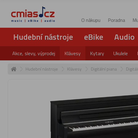
O nákupu
Poradna
Mu
Hudební nástroje
eBike
Audio
Akce, slevy, výprodej
Klávesy
Kytary
Ukulele
Hudební nástroje
Klávesy
Digitální piana
Digitá