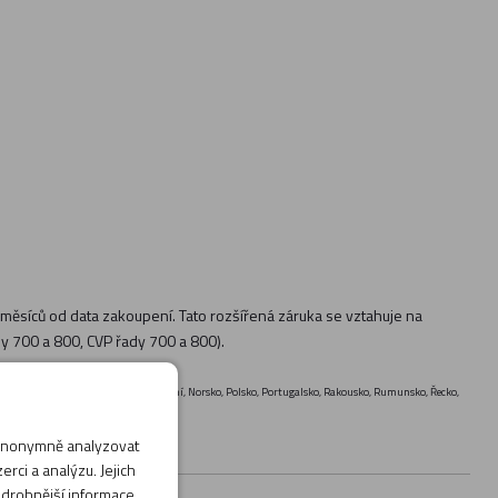
 6 měsíců od data zakoupení. Tato rozšířená záruka se vztahuje na
dy 700 a 800, CVP řady 700 a 800).
ursko, Maďarsko, Malta, Německo, Nizozemí, Norsko, Polsko, Portugalsko, Rakousko, Rumunsko, Řecko,
 anonymně analyzovat
rci a analýzu. Jejich
odrobnější informace