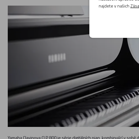
najdete v našich
Zása
Yamaha Clavinova CLP 800 je série digitálních pian, kombinující v sobě 