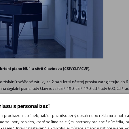
bridní piano NU1 a sérii Clavinova (CSP/CLP/CVP).
o získání rozšířené záruky ze 2 na 5 let si nástroj prosím zaregistrujte do
na digitální piana řady Clavinova (CSP-150, CSP-170, CLP řady 600, CLP řa
ánsko, Estonsko, Finsko, Chorvatsko, Irsko, Island, Itálie, Kypr, Lichtenštejnsko, Litva, Lotyšsko, Lucemb
lasu s personalizací
i procházení stránek, nabídli přizpůsobený obsah nebo reklamu a mohli
e soubory cookies, které sdílíme se svými partnery pro sociální média, inze
kazem "Upravit nastavení" a kdykoliv jej můžete změnit v patičce webu. P