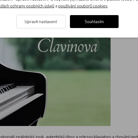
dách ochrany osobních údajů
a
používání souborů cookies
.
Upravit nastavení
Souhlasím
dokonalý realistický zvuk, autentický úhoz a odezvu klaviatury a chování pedá