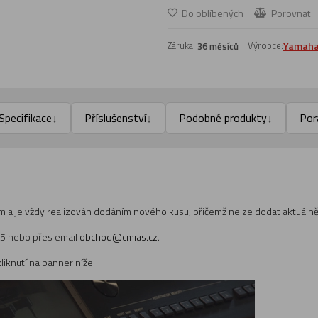
Do oblíbených
Porovnat
Záruka:
Výrobce:
Yamah
36 měsíců
Specifikace
Příslušenství
Podobné produkty
Por
↓
↓
↓
 a je vždy realizován dodáním nového kusu, přičemž nelze dodat aktuálně
45 nebo přes email
obchod@cmias.cz
.
iknutí na banner níže.