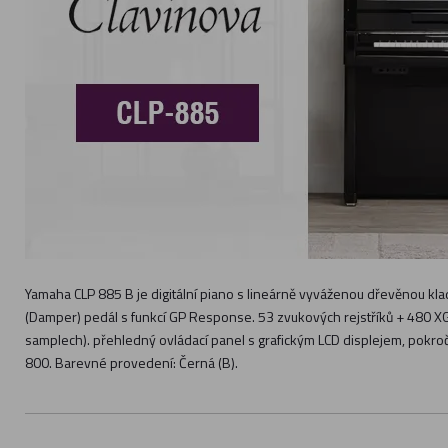
Yamaha CLP 885 B je digitální piano s lineárně vyváženou dřevěnou k
(Damper) pedál s funkcí GP Response. 53 zvukových rejstříků + 480 XG
samplech). přehledný ovládací panel s grafickým LCD displejem, pokro
800. Barevné provedení: Černá (B).