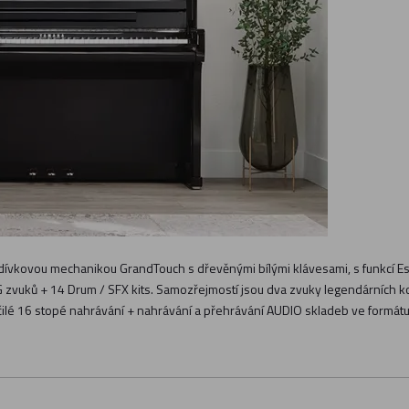
ladívkovou mechanikou GrandTouch s dřevěnými bílými klávesami, s funkcí 
 zvuků + 14 Drum / SFX kits. Samozřejmostí jsou dva zvuky legendárních ko
čilé 16 stopé nahrávání + nahrávání a přehrávání AUDIO skladeb ve formát