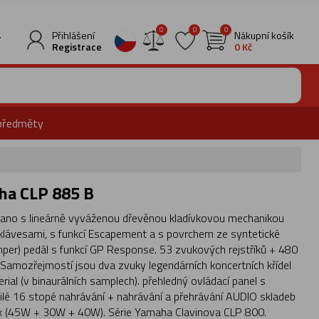
0
0
0
.
Přihlášení
Nákupní košík
Registrace
0 Kč
předměty
aha CLP 885 B
piano s lineárně vyváženou dřevěnou kladívkovou mechanikou
klávesami, s funkcí Escapement a s povrchem ze syntetické
mper) pedál s funkcí GP Response. 53 zvukových rejstříků + 480
Samozřejmostí jsou dva zvuky legendárních koncertních křídel
al (v binaurálních samplech). přehledný ovládací panel s
ilé 16 stopé nahrávání + nahrávání a přehrávání AUDIO skladeb
 x (45W + 30W + 40W). Série Yamaha Clavinova CLP 800.