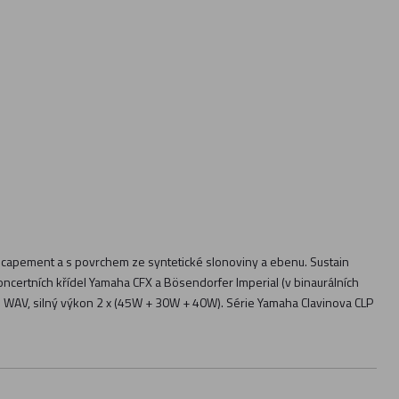
Escapement a s povrchem ze syntetické slonoviny a ebenu. Sustain
ncertních křídel Yamaha CFX a Bösendorfer Imperial (v binaurálních
u WAV, silný výkon 2 x (45W + 30W + 40W). Série Yamaha Clavinova CLP