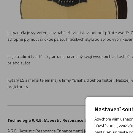
LJ tvar těla je vytvořen, aby nabízel kytaristovi pohodlí při hře vsedě. 
schopné pojmout širokou paletu hráčských stylů od sól po vybrnkáván
LL je tradiční tvar těla kytar Yamaha známý svojí vysokou hlasitostí,
celého světa.
Kytary LS s menší tělem mají u firmy Yamaha dlouhou historii. Nabízejí vy
hrající prsty.
Nastavení souh
Abychom vám usnadnil
Technologie A.R.E. (Acoustic Resonance Enhancement)
návštěvnost, využívám
A.R.E. (Acoustic Resonance Enhancement) je originální technika ošetře
nastavení upravíte od