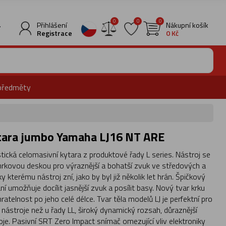
0
0
0
.
Přihlášení
Nákupní košík
Registrace
0 Kč
předměty
ytara jumbo Yamaha LJ16 NT ARE
ická celomasivní kytara z produktové řady L series. Nástroj se
rkovou deskou pro výraznější a bohatší zvuk ve středových a
ky kterému nástroj zní, jako by byl již několik let hrán. Špičkový
í umožňuje docílit jasnější zvuk a posílit basy. Nový tvar krku
hratelnost po jeho celé délce. Tvar těla modelů LJ je perfektní pro
t nástroje než u řady LL, široký dynamický rozsah, důraznější
je. Pasivní SRT Zero Impact snímač omezující vliv elektroniky