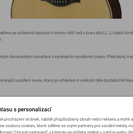
Zatímco je výsledná hlasitost o trochu nižší než u tvaru těla LL, LJ nabízí š
í.
 širokým dynamickým rozsahem a vynikajícím vyvážením zvuku. Překrásný, tra
nikající vyvážení zvuku, který je vzhledem k velikosti těla dostatečně hlasitý 
lasu s personalizací
i procházení stránek, nabídli přizpůsobený obsah nebo reklamu a mohli
e soubory cookies, které sdílíme se svými partnery pro sociální média, inze
ní dřeva vyvinutá firmou Yamaha. Díky přesnému ovládání teploty, vlhkosti
kazem "Upravit nastavení" a kdykoliv jej můžete změnit v patičce webu. P