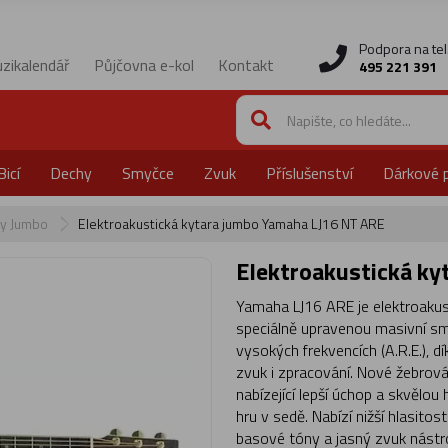
Podpora na tel
zikalendář
Půjčovna e-kol
Kontakt
495 221 391
Bicí
Dechy
Smyčce
Zvuk
Příslušenství
Dárkové 
ry Jumbo
Elektroakustická kytara jumbo Yamaha LJ16 NT ARE
Elektroakustická k
Yamaha LJ16 ARE je elektroakust
speciálně upravenou masivní sm
vysokých frekvencích (A.R.E.), dí
zvuk i zpracování. Nové žebrován
nabízející lepší úchop a skvělou 
hru v sedě. Nabízí nižší hlasitos
basové tóny a jasný zvuk nástro