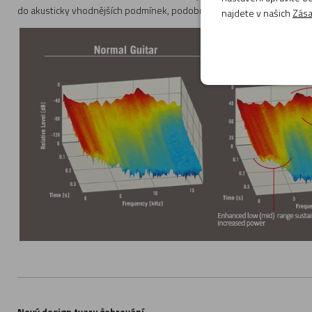
do akusticky vhodnějších podmínek, podobných těm, které dřevo vykaz
najdete v našich
Zása
Nový design tvaru žebrování