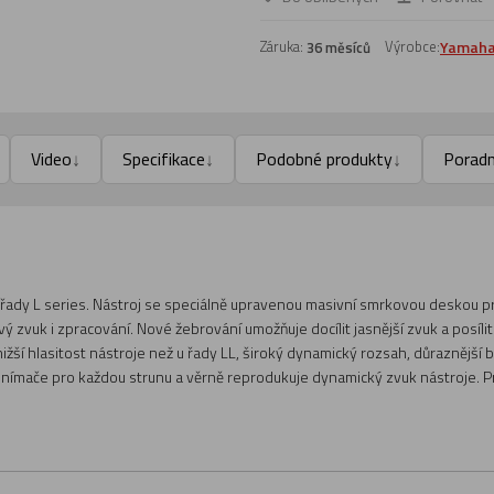
Záruka:
Výrobce:
Yamah
36 měsíců
Video
Specifikace
Podobné produkty
Porad
↓
↓
↓
 řady L series. Nástroj se speciálně upravenou masivní smrkovou deskou pr
čkový zvuk i zpracování. Nové žebrování umožňuje docílit jasnější zvuk a posíl
í nižší hlasitost nástroje než u řady LL, široký dynamický rozsah, důraznějš
nímače pro každou strunu a věrně reprodukuje dynamický zvuk nástroje. Prov