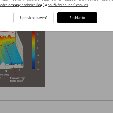
uje po mnoha letech používání při hře.
dách ochrany osobních údajů
a
používání souborů cookies
.
Upravit nastavení
Souhlasím