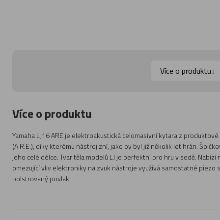
Více o produktu
↓
Více o produktu
Yamaha LJ16 ARE je elektroakustická celomasivní kytara z produktové
(A.R.E.), díky kterému nástroj zní, jako by byl již několik let hrán. Špi
jeho celé délce. Tvar těla modelů LJ je perfektní pro hru v sedě. Nabíz
omezující vliv elektroniky na zvuk nástroje využívá samostatné piezo s
polstrovaný povlak.