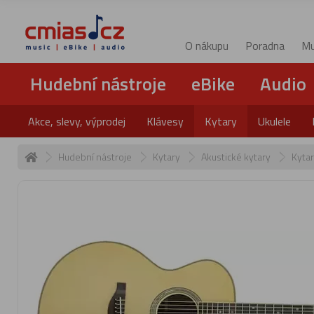
O nákupu
Poradna
Mu
Hudební nástroje
eBike
Audio
Akce, slevy, výprodej
Klávesy
Kytary
Ukulele
Hudební nástroje
Kytary
Akustické kytary
Kyta