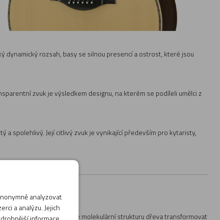
iroký dynamický rozsah, basy se silnou presencí a ostrost, které jsou
nsparentní zvuk je výsledkem designu, na kterém se podíleli umělci z
a spolehlivý. Její citlivý zvuk je vynikající především pro kytaristy,
 anonymně analyzovat
rci a analýzu. Jejich
 a atmosférického tlaku, lze molekulární strukturu dřeva transformovat
odrobnější informace