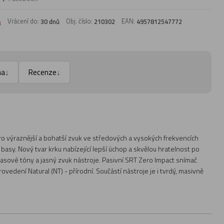
a
Vrácení do:
Obj. číslo:
EAN:
30 dnů
210302
4957812547772
na
Recenze
↓
↓
o výraznější a bohatší zvuk ve středových a vysokých frekvencích
it basy. Nový tvar krku nabízející lepší úchop a skvělou hratelnost po
í basové tóny a jasný zvuk nástroje. Pasivní SRT Zero Impact snímač
edení Natural (NT) - přírodní. Součástí nástroje je i tvrdý, masivně