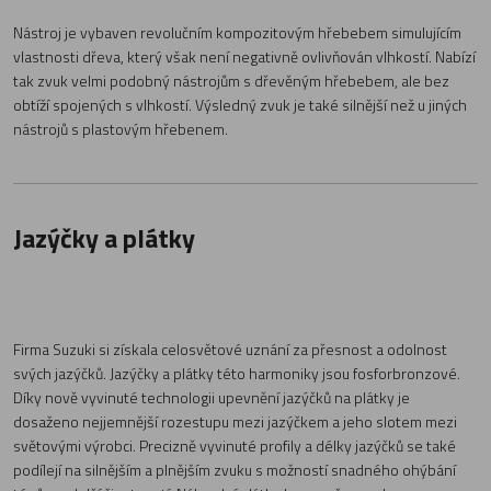
Nástroj je vybaven revolučním kompozitovým hřebebem simulujícím
vlastnosti dřeva, který však není negativně ovlivňován vlhkostí. Nabízí
tak zvuk velmi podobný nástrojům s dřevěným hřebebem, ale bez
obtíží spojených s vlhkostí. Výsledný zvuk je také silnější než u jiných
nástrojů s plastovým hřebenem.
Jazýčky a plátky
Firma Suzuki si získala celosvětové uznání za přesnost a odolnost
svých jazýčků. Jazýčky a plátky této harmoniky jsou fosforbronzové.
Díky nově vyvinuté technologii upevnění jazýčků na plátky je
dosaženo nejjemnější rozestupu mezi jazýčkem a jeho slotem mezi
světovými výrobci. Precizně vyvinuté profily a délky jazýčků se také
podílejí na silnějším a plnějším zvuku s možností snadného ohýbání