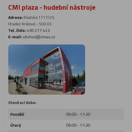
CMI plaza - hudební nástroje
Adresa:
Kladská 1117/25,
Hradec Králové - 500 03
Tel. číslo:
495 217 423
E-mail:
obchod@cmias.cz
Otevírací doba:
Pondělí
09:00 - 17:30
Úterý
09:00 - 17:30