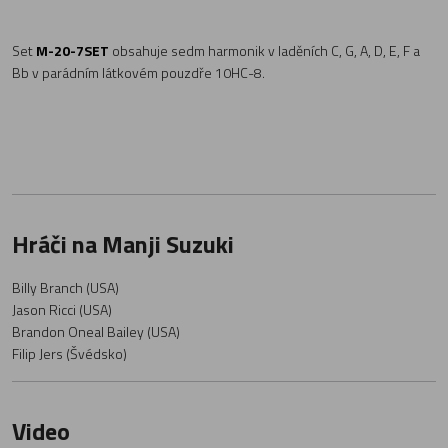
Set
M-20-7SET
obsahuje sedm harmonik v laděních C, G, A, D, E, F a
Bb v parádním látkovém pouzdře 10HC-8.
Hráči na Manji Suzuki
Billy Branch (USA)
Jason Ricci (USA)
Brandon Oneal Bailey (USA)
Filip Jers (Švédsko)
Video