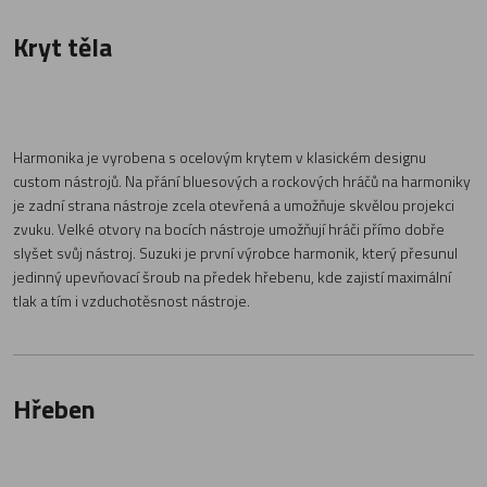
Kryt těla
Harmonika je vyrobena s ocelovým krytem v klasickém designu
custom nástrojů. Na přání bluesových a rockových hráčů na harmoniky
je zadní strana nástroje zcela otevřená a umožňuje skvělou projekci
zvuku. Velké otvory na bocích nástroje umožňují hráči přímo dobře
slyšet svůj nástroj. Suzuki je první výrobce harmonik, který přesunul
jedinný upevňovací šroub na předek hřebenu, kde zajistí maximální
tlak a tím i vzduchotěsnost nástroje.
Hřeben