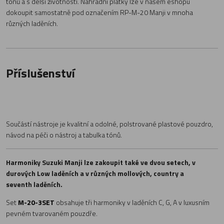
tónů a s delší životností. Náhradní plátky lze v našem eshopu
dokoupit samostatně pod označením RP-M-20 Manji v mnoha
různých laděních.
Příslušenství
Součástí nástroje je kvalitní a odolné, polstrované plastové pouzdro,
návod na péči o nástroj a tabulka tónů.
Harmoniky Suzuki Manji lze zakoupit také ve dvou setech, v
durových Low laděních a v různých mollových, country a
seventh laděních.
Set
M-20-3SET
obsahuje tři harmoniky v laděních C, G, A v luxusním
pevném tvarovaném pouzdře.