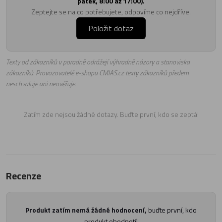
pátek, 8:00 až 17:00).
Zeptejte se na co potřebujete, odpovíme co nejdříve.
Položit dotaz
Texty od zákazníků v poradně odrážejí výhradně názory a stanoviska
zákazníků. Provozovatelé e-shopu CMIAS.cz texty zákazníků předem
neschvaluje ani neověřuje.
Zatím zde nejsou žádné dotazy. Buďte první, kdo se zeptá!
Recenze
Produkt zatím nemá žádné hodnocení,
buďte první, kdo
produkt ohodnotí!