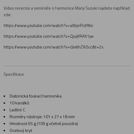
Video recenze a semináře o harmonice Manji Suzuki najdete například
zde:
https://www.youtube.com/watch?v=aXbjnFtdY8o
https://www.youtube.com/watch?v=QjojKRAX1jw
https://www.youtube.com/watch?v=0Jv8hZXiScc&t=2s
Specifikace
Diatonická foukací harmonika
10 kanálků
Ladění: C
Rozměry nástroje: 101 x 27 x 18 mm
Hmotnost 65 g (109 g včetně pouzdra)
Ocelový kryt