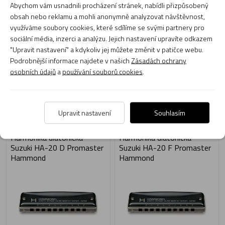
Abychom vám usnadnili procházení stránek, nabídli přizpůsobený
obsah nebo reklamu a mohli anonymně analyzovat návštěvnost,
využíváme soubory cookies, které sdílíme se svými partnery pro
sociální média, inzerci a analýzu. Jejich nastavení upravíte odkazem
999 Kč
1 190 Kč
"Upravit nastavení" a kdykoliv jej můžete změnit v patičce webu.
Skladem 1 ks
Skladem 4 ks
Podrobnější informace najdete v našich
Zásadách ochrany
Expedujeme: dnes
Expedujeme: dnes
osobních údajů
a
používání souborů cookies
.
Do košíku
Do košíku
Upravit nastavení
Souhlasím
Harmonika diatonická
Harmonika diatonická
Suzuki HA-20 D Promaster
Suzuki HA-20 F Promaster
Hammond
Hammond