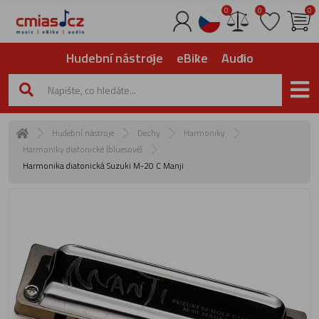
0
0
0
Hudební nástroje
eBike
Audio
Hudební nástroje
Dechy
Harmoniky
Harmoniky diatonické (bluesové)
Harmonika diatonická Suzuki M-20 C Manji