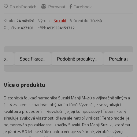
Do oblíbených
Porovnat
Facebook
Záruka:
Výrobce:
Suzuki
Vrácení do:
24 měsíců
30 dnů
Obj. číslo:
EAN:
427181
4939334151712
deo
Specifikace
Podobné produkty
Poradna
↓
↓
↓
↓
Více o produktu
Diatonická foukací harmonika Suzuki Manji M-20 s výjimečně silným a
čistý zvukem a snadným ohýbáním tónů. Vyznačuje se vynikající
kvalitou a provedením. Revoluční je její kompozitový hřeben, který
simuluje zvukové vlastnosti dřeva ale netrpí vlhkostí. Tento model je
pojmenován po zakladateli značky Suzuki. Pan Manji Suzuki, kterému
je již přes 80 let, se stále naplno věnuje své firmě, výrobě a vývoji