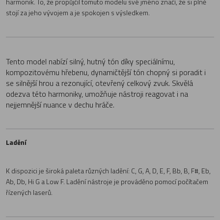
harmonik. To, že propůjčil tomuto modelu své jméno značí, že si plně
stojí za jeho vývojem a je spokojen s výsledkem.
Tento model nabízí silný, hutný tón díky speciálnímu,
kompozitovému hřebenu, dynamičtější tón chopný si poradit i
se silnější hrou a rezonující, otevřený celkový zvuk. Skvělá
odezva této harmoniky, umožňuje nástroji reagovat i na
nejjemnější nuance v dechu hráče.
Ladění
K dispozici je široká paleta různých ladění: C, G, A, D, E, F, Bb, B, F#, Eb,
Ab, Db, Hi G a Low F. Ladění nástroje je prováděno pomocí počítačem
řízených laserů.