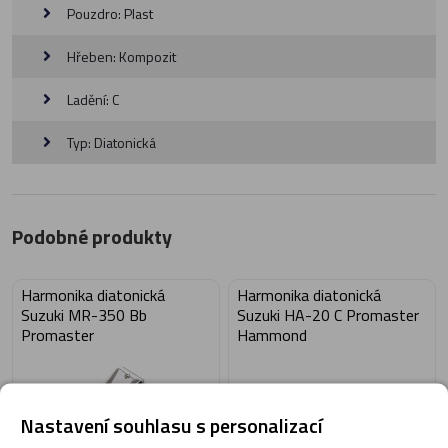
Pouzdro: Plast
Hřeben: Kompozit
Ladění: C
Typ: Diatonická
Podobné produkty
Harmonika diatonická
Harmonika diatonická
Suzuki MR-350 Bb
Suzuki HA-20 C Promaster
Promaster
Hammond
Nastavení souhlasu s personalizací