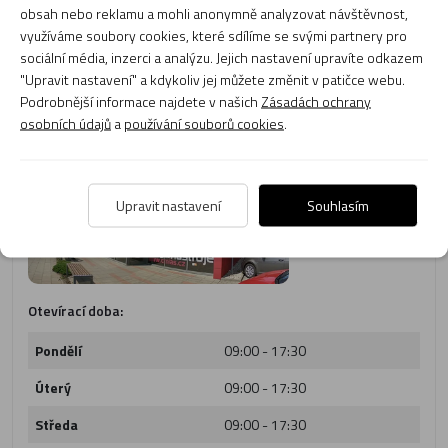
obsah nebo reklamu a mohli anonymně analyzovat návštěvnost,
Adresa:
Kladská 1117/25,
využíváme soubory cookies, které sdílíme se svými partnery pro
Hradec Králové - 500 03
sociální média, inzerci a analýzu. Jejich nastavení upravíte odkazem
Tel. číslo:
495 217 423
"Upravit nastavení" a kdykoliv jej můžete změnit v patičce webu.
E-mail:
obchod@cmias.cz
Podrobnější informace najdete v našich
Zásadách ochrany
osobních údajů
a
používání souborů cookies
.
Upravit nastavení
Souhlasím
Otevírací doba:
Pondělí
09:00 - 17:30
Úterý
09:00 - 17:30
Středa
09:00 - 17:30