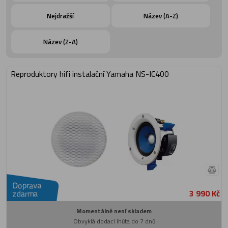
zapuštěnou montáž do stropu nebo do
stěny. Utěsněný zadní kryt chrání
Nejdražší
Název (A-Z)
reproduktor a výhybku před prachem a
vlhkostí. Přelakovatelná mřížka s magnety
pro rychlou a snadnou instalaci. Velká
montážní svorka s protiskluzovým
Název (Z-A)
profilem pro jistou montáž.
Reproduktory hifi instalační Yamaha NS-IC400
Doprava
3 990 Kč
zdarma
Momentálně není skladem
Obvyklá dodací lhůta do 7 dnů