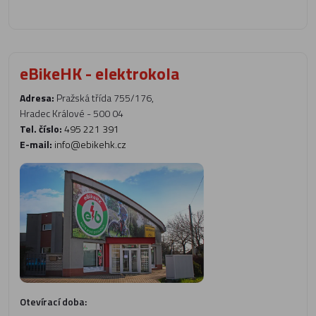
eBikeHK - elektrokola
Adresa:
Pražská třída 755/176,
Hradec Králové - 500 04
Tel. číslo:
495 221 391
E-mail:
info@ebikehk.cz
Otevírací doba: