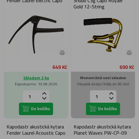
Fender Laurel Electric Capo
Shubb C3g Capo Royale
Gold 12-String
649 Kč
690 Kč
Skladem 2 ks
Momentálně není skladem
Expedujeme: 10.08.2026
Obvyklá dodací lhůta do 90 dnů
Do košíku
Do košíku
Kapodastr akustická kytara
Kapodastr akustická kytara
Fender Laurel Acoustic Capo
Planet Waves PW-CP-09