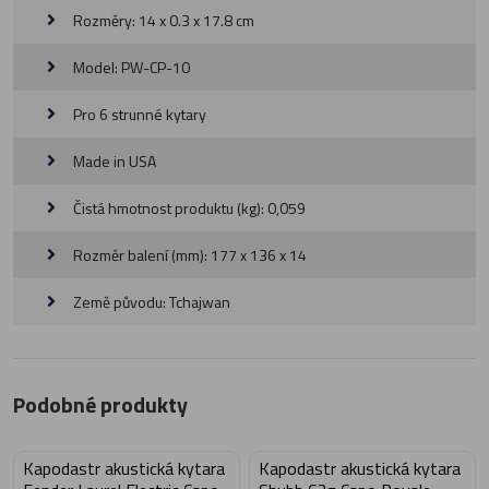
Rozměry: 14 x 0.3 x 17.8 cm
Model: PW-CP-10
Pro 6 strunné kytary
Made in USA
Čistá hmotnost produktu (kg): 0,059
Rozměr balení (mm): 177 x 136 x 14
Země původu: Tchajwan
Podobné produkty
Kapodastr akustická kytara
Kapodastr akustická kytara