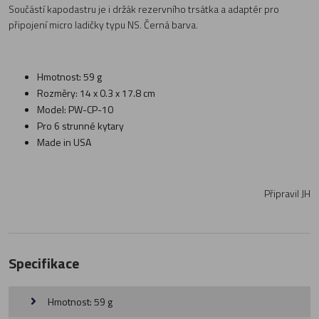
Součástí kapodastru je i držák rezervního trsátka a adaptér pro
připojení micro ladičky typu NS. Černá barva.
Hmotnost: 59 g
Rozměry: 14 x 0.3 x 17.8 cm
Model: PW-CP-10
Pro 6 strunné kytary
Made in USA
Připravil JH
Specifikace
Hmotnost: 59 g