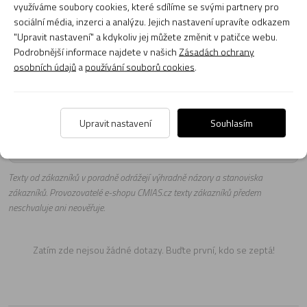
využíváme soubory cookies, které sdílíme se svými partnery pro
sociální média, inzerci a analýzu. Jejich nastavení upravíte odkazem
"Upravit nastavení" a kdykoliv jej můžete změnit v patičce webu.
Podrobnější informace najdete v našich
Zásadách ochrany
Naši poradci a znalci sortimentu hudebních nástrojů a kol
osobních údajů
a
používání souborů cookies
.
jsou připraveni odpovídat na Vaše dotazy (pondělí až
pátek, 8:00 až 17:00).
Zeptejte se na co potřebujete, odpovíme co nejdříve.
Upravit nastavení
Souhlasím
Položit dotaz
Texty od zákazníků v poradně odrážejí výhradně názory a stanoviska
zákazníků. Provozovatelé e-shopu CMIAS.cz texty zákazníků předem
neschvaluje ani neověřuje.
Zatím zde nejsou žádné dotazy. Buďte první, kdo se zeptá!