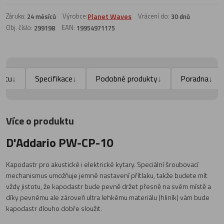
Záruka:
Výrobce:
Planet Waves
Vrácení do:
24 měsíců
30 dnů
Obj. číslo:
EAN:
299198
19954971175
uktu
Specifikace
Podobné produkty
Poradna
↓
↓
↓
↓
Více o produktu
D'Addario PW-CP-10
Kapodastr pro akustické i elektrické kytary. Speciální šroubovací
mechanismus umožňuje jemné nastavení přítlaku, takže budete mít
vždy jistotu, že kapodastr bude pevně držet přesně na svém místě a
díky pevnému ale zároveň ultra lehkému materiálu (hliník) vám bude
kapodastr dlouho dobře sloužit.