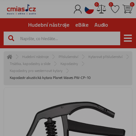
0
0
0
Hudební nástroje
eBike
Audio
Hudební nástroje
Příslušenství
Kytarové příslušenství
Trsátka, kapodastry a slide
Kapodastry
Kapodastry pro westernové kytary
Kapodastr akustická kytara Planet Waves PW-CP-10