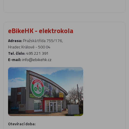
eBikeHK - elektrokola
Adresa:
Pražská třída 755/176,
Hradec Králové - 500 04
Tel. číslo:
495 221 391
E-mail:
info@ebikehk.cz
Otevírací doba: