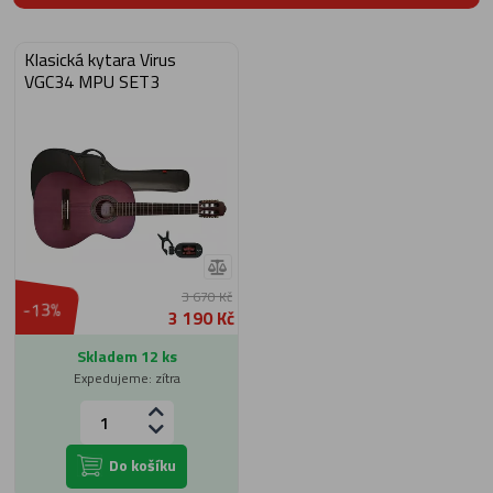
Klasická kytara Virus
VGC34 MPU SET3
3 670 Kč
-13%
3 190 Kč
Skladem 12 ks
Expedujeme: zítra
Do košíku