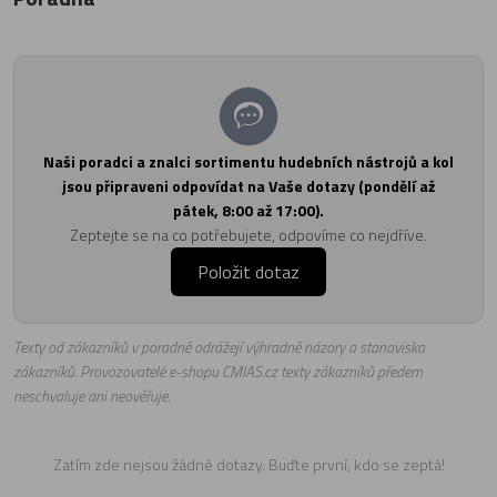
Naši poradci a znalci sortimentu hudebních nástrojů a kol
jsou připraveni odpovídat na Vaše dotazy (pondělí až
pátek, 8:00 až 17:00).
Zeptejte se na co potřebujete, odpovíme co nejdříve.
Položit dotaz
Texty od zákazníků v poradně odrážejí výhradně názory a stanoviska
zákazníků. Provozovatelé e-shopu CMIAS.cz texty zákazníků předem
neschvaluje ani neověřuje.
Zatím zde nejsou žádné dotazy. Buďte první, kdo se zeptá!