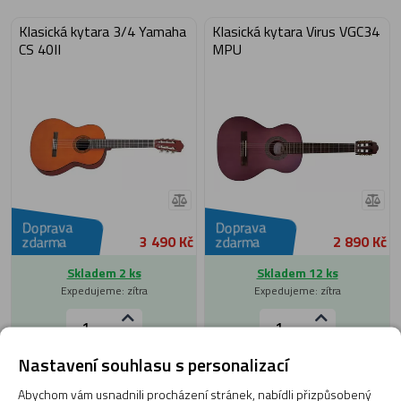
Klasická kytara 3/4 Yamaha
Klasická kytara Virus VGC34
CS 40II
MPU
Doprava
Doprava
3 490 Kč
2 890 Kč
zdarma
zdarma
Skladem 2 ks
Skladem 12 ks
Expedujeme: zítra
Expedujeme: zítra
Nastavení souhlasu s personalizací
Do košíku
Do košíku
Abychom vám usnadnili procházení stránek, nabídli přizpůsobený