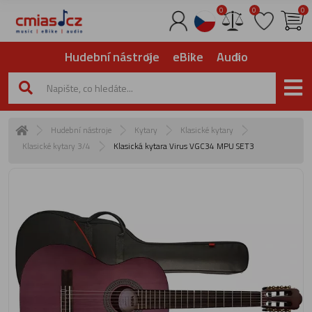
0
0
0
Hudební nástroje
eBike
Audio
Hudební nástroje
Kytary
Klasické kytary
Klasické kytary 3/4
Klasická kytara Virus VGC34 MPU SET3