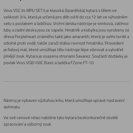
Virus VGC34 MPU SET3 je klasická (španělská) kytara s tělem ve
velikosti 3/4, která je určená pro děti od 8 do cca 12 let ve výhodném
setu s povlakem a ladičkou. Vrchní deska nástroje je smrková, zatímco
luby a zadní deska jsou ze sapele. Hmatník a kobylka jsou vyrobeny ze
dřeva Purpleheart známého také jako amaranth, které je velmi tvrdé a
odolné proti vodě, takže zaručí stálou rovnost hmatníku. Provedení
je fialový mat, které umožňuje tělu nástroje lépe vibrovat a vytvářet
plnější zvuk. Kytara je osazena strunami Savarez. Součástí dodávky je
povlak Virus VGB100C Basic a ladička FZone FT-10.
Nástroj je vybaven výztuhou krku, která umožňuje upravit nastavení
dohmatu.
Ve své cenové relaci nabídne tato kytara bezkonkurečně skvělé
zpracování a výborný zvuk.