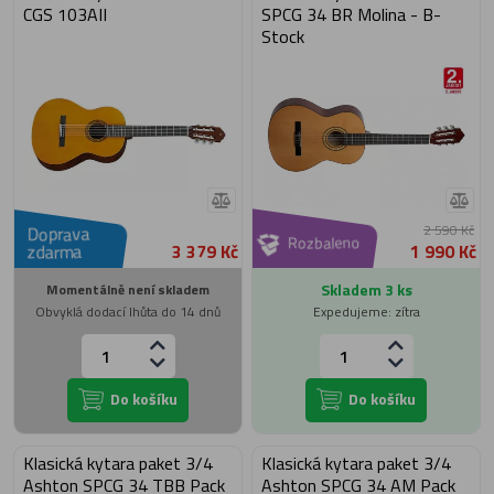
CGS 103AII
SPCG 34 BR Molina - B-
Stock
2 590 Kč
Doprava
Rozbaleno
3 379 Kč
1 990 Kč
zdarma
Skladem 3 ks
Momentálně není skladem
Obvyklá dodací lhůta do 14 dnů
Expedujeme: zítra
Do košíku
Do košíku
Klasická kytara paket 3/4
Klasická kytara paket 3/4
Ashton SPCG 34 TBB Pack
Ashton SPCG 34 AM Pack