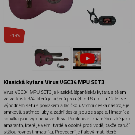
-13%
Klasická kytara Virus VGC34 MPU SET3
Virus VGC34 MPU SET3 je klasická (španělská) kytara s tělem
ve velikosti 3/4, která je určená pro děti od 8 do cca 12 let ve
výhodném setu s povlakem a ladičkou. Vrchní deska nástroje je
smrková, zatímco luby a zadní deska jsou ze sapele. Hmatník a
kobylka jsou vyrobeny ze dřeva Purpleheart známého také jako
amaranth, které je velmi tvrdé a odolné proti vodě, takže zaručí
stálou rovnost hmatníku. Provedení je fialový mat, které