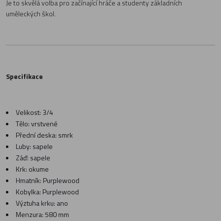
Je to skvělá volba pro začínající hráče a studenty základních
uměleckých škol.
Specifikace
Velikost: 3/4
Tělo: vrstvené
Přední deska: smrk
Luby: sapele
Záď: sapele
Krk: okume
Hmatník: Purplewood
Kobylka: Purplewood
Výztuha krku: ano
Menzura: 580 mm