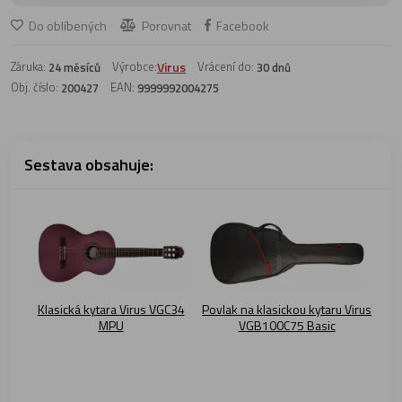
Do oblíbených
Porovnat
Facebook
Záruka:
Výrobce:
Virus
Vrácení do:
24 měsíců
30 dnů
Obj. číslo:
EAN:
200427
9999992004275
Sestava obsahuje:
Klasická kytara Virus VGC34
Povlak na klasickou kytaru Virus
MPU
VGB100C75 Basic