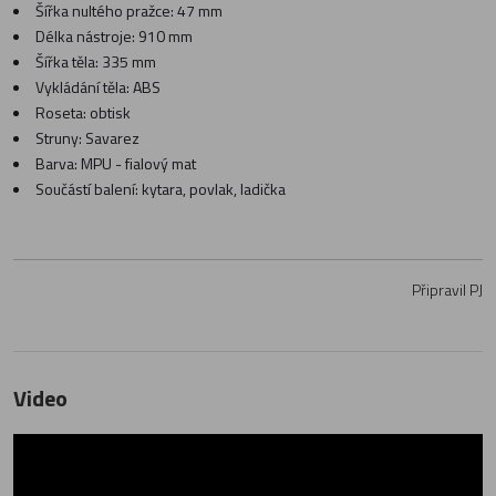
Šířka nultého pražce: 47 mm
Délka nástroje: 910 mm
Šířka těla: 335 mm
Vykládání těla: ABS
Roseta: obtisk
Struny: Savarez
Barva: MPU - fialový mat
Součástí balení: kytara, povlak, ladička
Připravil PJ
Video