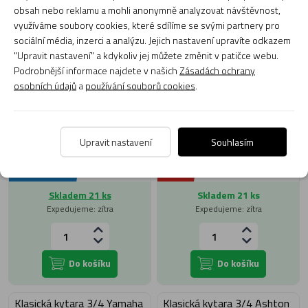
Klasická kytara Virus VGC34
Klasická kytara Virus VGC34
obsah nebo reklamu a mohli anonymně analyzovat návštěvnost,
MPK
MPK SET3
využíváme soubory cookies, které sdílíme se svými partnery pro
sociální média, inzerci a analýzu. Jejich nastavení upravíte odkazem
"Upravit nastavení" a kdykoliv jej můžete změnit v patičce webu.
Podrobnější informace najdete v našich
Zásadách ochrany
osobních údajů
a
používání souborů cookies
.
Upravit nastavení
Souhlasím
3 470 Kč
Doprava
-24%
2 890 Kč
2 630 Kč
zdarma
Skladem 21 ks
Skladem 21 ks
Expedujeme: zítra
Expedujeme: zítra
Do košíku
Do košíku
Klasická kytara 3/4 Yamaha
Klasická kytara 3/4 Ashton