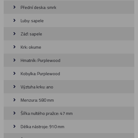
Přední deska: smrk
Luby: sapele
Záď: sapele
Krk: okume
Hmatník: Purplewood
Kobylka: Purplewood
Výztuha krku: ano
Menzura: 580 mm
Šířka nultého pražce: 47 mm
Délka nástroje: 910 mm