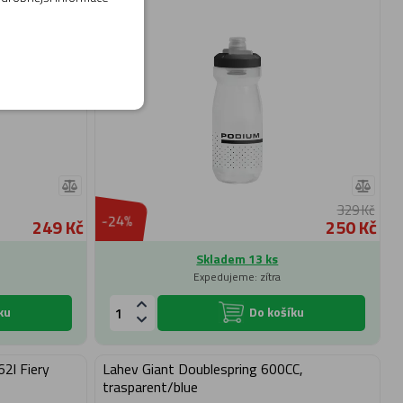
329 Kč
-24%
249 Kč
250 Kč
Skladem 13 ks
Expedujeme: zítra
ku
Do košíku
62l Fiery
Lahev Giant Doublespring 600CC,
trasparent/blue