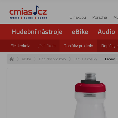
O nákupu
Poradna
Mu
Hudební nástroje
eBike
Audio
Elektrokola
Jízdní kola
Doplňky pro kolo
Doplňky 
eBike
Doplňky pro kolo
Lahve a košíky
Lahev C