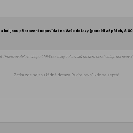
a kol jsou připraveni odpovídat na Vaše dotazy (pondělí až pátek, 8:00 
ů. Provozovatelé e-shopu CMIAS.cz texty zákazníků předem neschvaluje ani neověřu
Zatím zde nejsou žádné dotazy. Buďte první, kdo se zeptá!