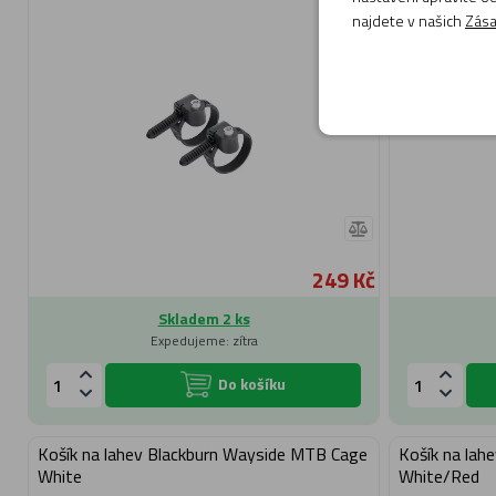
najdete v našich
Zása
249 Kč
Skladem 2 ks
Expedujeme: zítra
Do košíku
Košík na lahev Blackburn Wayside MTB Cage
Košík na lah
White
White/Red