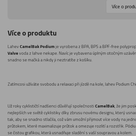
Více o prod
Více o produktu
Lahev
CamelBak Podium
je vyrobena z BPA, BPS a BPF-free polyprop
Valve
voda z lahve nekape. Navíc je vybavena úplným otočným uzávěre
snadno se mačká a nikdy ji neztratíte z košíku.
Zatímcosi užíváte svobodu a relaxaci při jízdě na kole, lahev Podium C
Už roky cyklističtí nadšenci důvěřují společnosti
CamelBak
, že jim po
nejlepších ve světě cyklistiky díky zbrusu novému designu, který usna
tak, aby se snadno stlačila, což vám umožní přijmout více vody na je
průtokem, které maximalizuje průtok a omezuje rozlití a rozstřik. Pód
se čistou grafikou, která usnadňuje sladění s vaší soupravou a kolem.