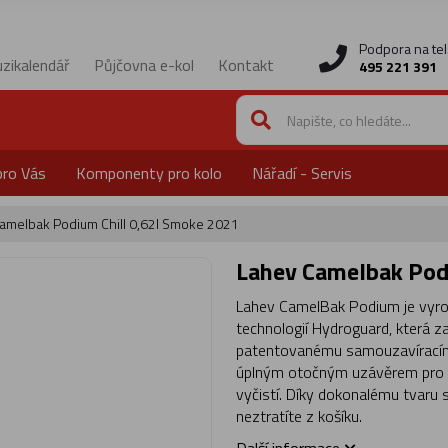
Podpora na tel
zikalendář
Půjčovna e-kol
Kontakt
495 221 391
pro Vás
Komponenty pro kolo
Nářadí - Servis
amelbak Podium Chill 0,62l Smoke 2021
Lahev Camelbak Pod
Lahev CamelBak Podium je vyro
technologií Hydroguard, která za
patentovanému samouzavíracímu
úplným otočným uzávěrem pro p
vyčistí. Díky dokonalému tvaru 
neztratíte z košíku.