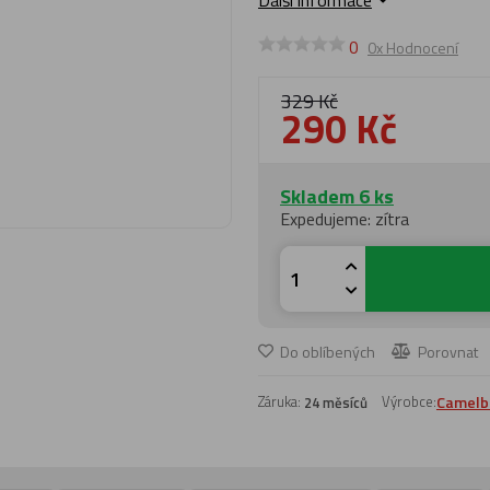
Další informace
0
0x Hodnocení
329 Kč
290 Kč
Skladem 6 ks
Expedujeme: zítra
Do oblíbených
Porovnat
Záruka:
Výrobce:
Camelb
24 měsíců