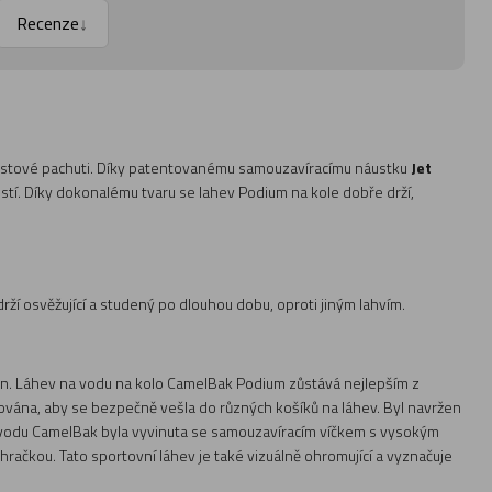
Recenze
↓
plastové pachuti. Díky patentovanému samouzavíracímu náustku
Jet
tí. Díky dokonalému tvaru se lahev Podium na kole dobře drží,
rží osvěžující a studený po dlouhou dobu, oproti jiným lahvím.
kon. Láhev na vodu na kolo CamelBak Podium zůstává nejlepším z
acována, aby se bezpečně vešla do různých košíků na láhev. Byl navržen
na vodu CamelBak byla vyvinuta se samouzavíracím víčkem s vysokým
í hračkou. Tato sportovní láhev je také vizuálně ohromující a vyznačuje