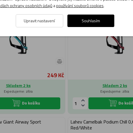
dách ochrany osobních údajů
a
používání souborů cookies
.
Upravit nastavení
Souhlasím
249 Kč
Skladem 2 ks
Skladem 2 ks
Expedujeme: zítra
Expedujeme: zítra
Do košíku
Do koší
ev Giant Airway Sport
Lahev Camelbak Podium Chill 0,
Red/White