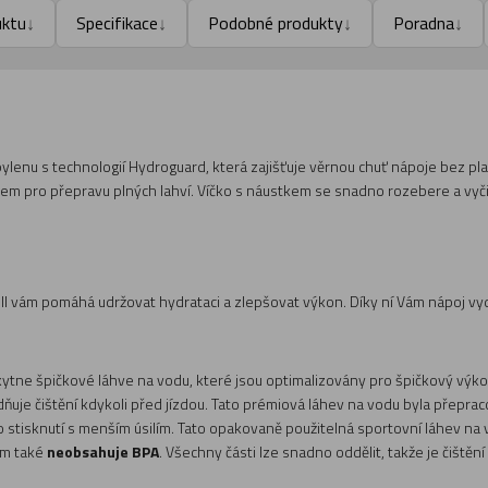
uktu
Specifikace
Podobné produkty
Poradna
↓
↓
↓
↓
ylenu s technologií Hydroguard, která zajišťuje věrnou chuť nápoje bez 
m pro přepravu plných lahví. Víčko s náustkem se snadno rozebere a vyčis
hill vám pomáhá udržovat hydrataci a zlepšovat výkon. Díky ní Vám nápoj vyd
skytne špičkové láhve na vodu, které jsou optimalizovány pro špičkový vý
dňuje čištění kdykoli před jízdou. Tato prémiová láhev na vodu byla přepr
dno stisknutí s menším úsilím. Tato opakovaně použitelná sportovní láhev 
ium také
neobsahuje BPA
. Všechny části lze snadno oddělit, takže je čištěn