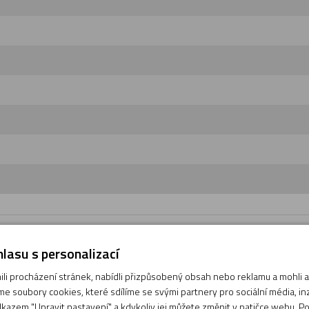
lasu s personalizací
i procházení stránek, nabídli přizpůsobený obsah nebo reklamu a mohli
ev Giant Airway Sport
Košík na lahev Giant Airway Sp
e soubory cookies, které sdílíme se svými partnery pro sociální média, inze
lue- černo-modrý
Black/glossRed- černo-červený
kazem "Upravit nastavení" a kdykoliv jej můžete změnit v patičce webu. P