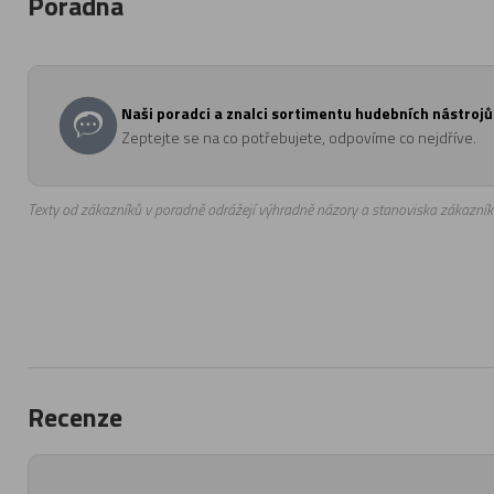
Poradna
Naši poradci a znalci sortimentu hudebních nástrojů 
Zeptejte se na co potřebujete, odpovíme co nejdříve.
Texty od zákazníků v poradně odrážejí výhradně názory a stanoviska zákazník
Recenze