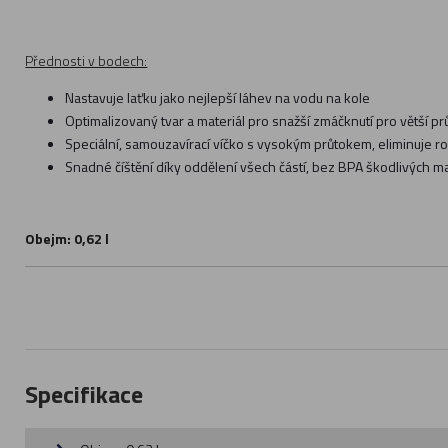
Přednosti v bodech:
Nastavuje laťku jako nejlepší láhev na vodu na kole
Optimalizovaný tvar a materiál pro snažší zmáčknutí pro větší p
Speciální, samouzavírací víčko s vysokým průtokem, eliminuje rozl
Snadné číštění díky oddělení všech částí, bez BPA škodlivých ma
Obejm: 0,62 l
Specifikace