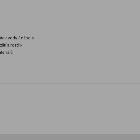
růtok vody / nápoje
ití a roztřik
teriálů