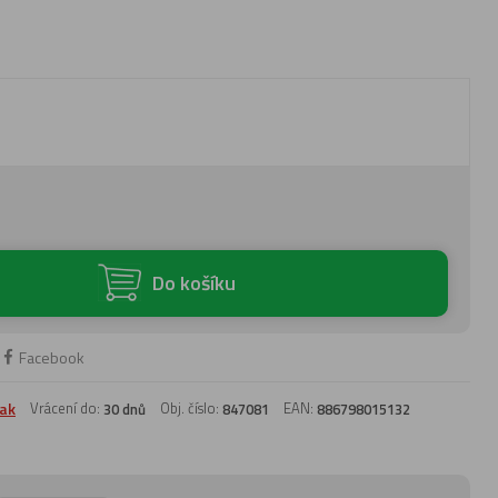
Do košíku
Facebook
ak
Vrácení do:
Obj. číslo:
EAN:
30 dnů
847081
886798015132