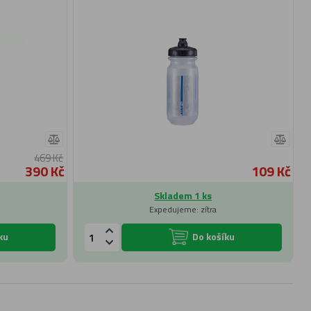
469 Kč
390 Kč
109 Kč
Skladem 1 ks
Expedujeme: zítra
ku
Do košíku