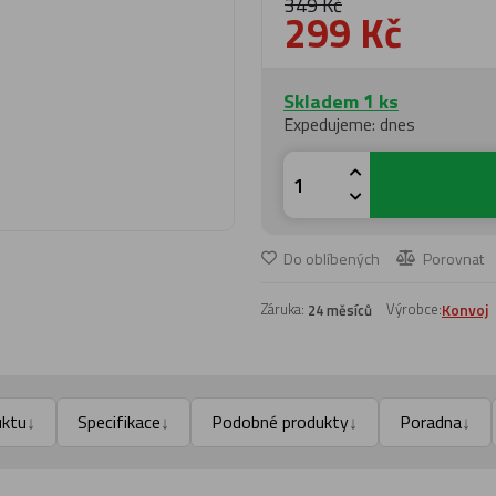
349 Kč
299 Kč
Skladem 1 ks
Expedujeme: dnes
Do oblíbených
Porovnat
Záruka:
Výrobce:
Konvoj
24 měsíců
uktu
Specifikace
Podobné produkty
Poradna
↓
↓
↓
↓