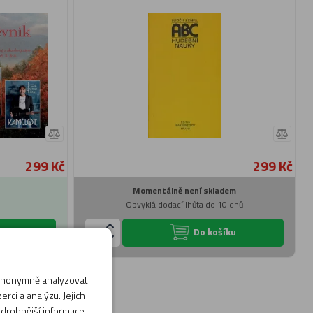
299 Kč
299 Kč
Momentálně není skladem
Obvyklá dodací lhůta do 10 dnů
ku
Do košíku
 anonymně analyzovat
rci a analýzu. Jejich
odrobnější informace