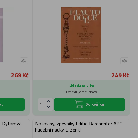
269 Kč
249 Kč
Skladem 2 ks
Expedujeme: dnes
ku
Do košíku
- Kytarová
Notoviny, zpěvníky Editio Bärenreiter ABC
hudební nauky L. Zenkl