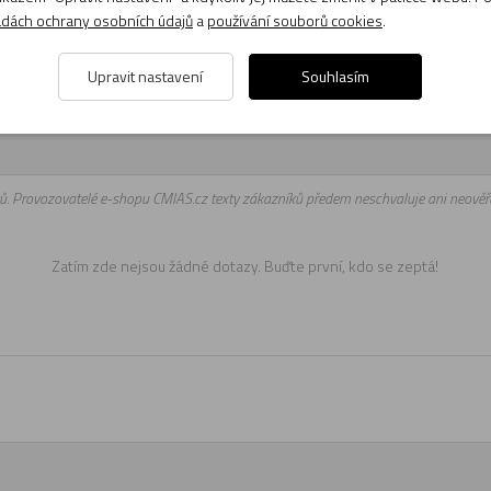
dách ochrany osobních údajů
a
používání souborů cookies
.
Upravit nastavení
Souhlasím
a kol jsou připraveni odpovídat na Vaše dotazy (pondělí až pátek, 8:00 
ů. Provozovatelé e-shopu CMIAS.cz texty zákazníků předem neschvaluje ani neověřu
Zatím zde nejsou žádné dotazy. Buďte první, kdo se zeptá!