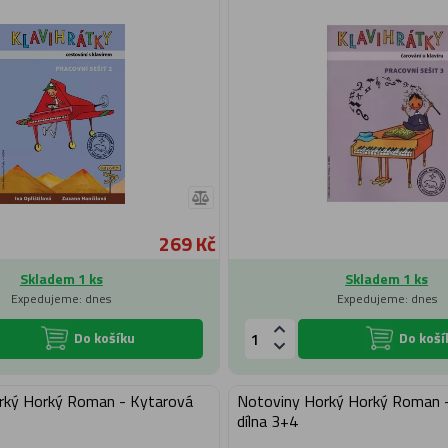
269 Kč
Skladem 1 ks
Skladem 1 ks
Expedujeme: dnes
Expedujeme: dnes
Do košíku
Do koší
rký Horký Roman - Kytarová
Notoviny Horký Horký Roman 
dílna 3+4