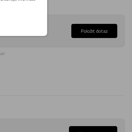
až 17:00).
Položit dotaz
je.