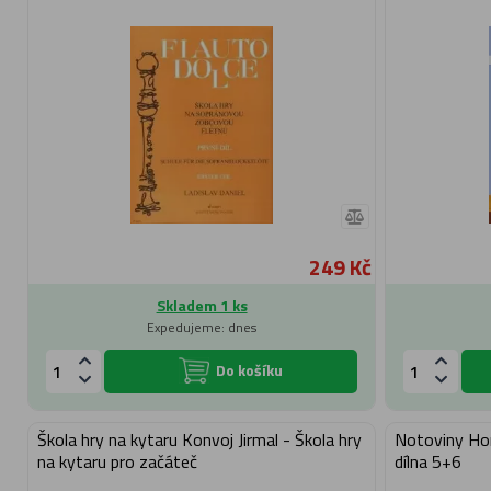
249 Kč
Skladem 1 ks
Expedujeme: dnes
Do košíku
Škola hry na kytaru Konvoj Jirmal - Škola hry
Notoviny Ho
na kytaru pro začáteč
dílna 5+6