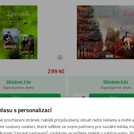
299 Kč
Skladem 3 ks
Skladem 6 ks
Expedujeme: dnes
Expedujeme: dnes
Do košíku
Do koší
lasu s personalizací
i procházení stránek, nabídli přizpůsobený obsah nebo reklamu a mohli
e soubory cookies, které sdílíme se svými partnery pro sociální média, inze
kazem "Upravit nastavení" a kdykoliv jej můžete změnit v patičce webu. P