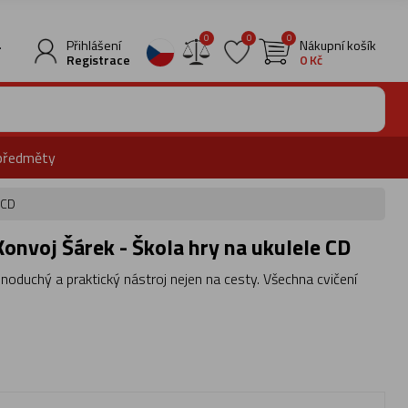
0
0
0
.
Přihlášení
Nákupní košík
Registrace
0 Kč
předměty
 CD
Konvoj Šárek - Škola hry na ukulele CD
dnoduchý a praktický nástroj nejen na cesty. Všechna cvičení