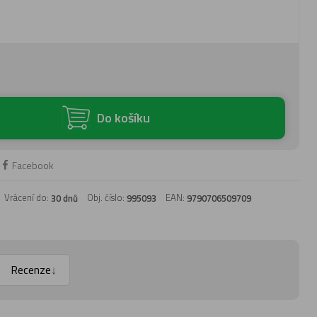
Do košíku
Facebook
Vrácení do:
Obj. číslo:
EAN:
30 dnů
995093
9790706509709
Recenze
↓