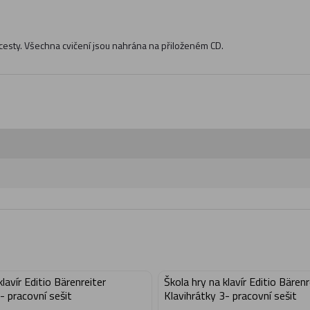
 cesty. Všechna cvičení jsou nahrána na přiloženém CD.
klavír Editio Bärenreiter
Škola hry na klavír Editio Bärenr
- pracovní sešit
Klavihrátky 3- pracovní sešit