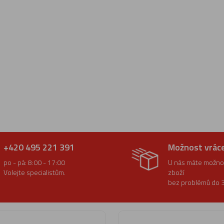
+420 495 221 391
Možnost vrác
po - pá: 8:00 - 17:00
U nás máte možnos
Volejte specialistům.
zboží
bez problémů do 3