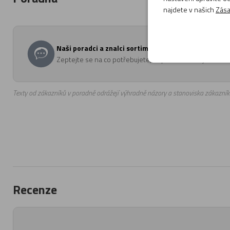
najdete v našich
Zása
Naši poradci a znalci sortimentu hudebních nástrojů 
Zeptejte se na co potřebujete, odpovíme co nejdříve.
Texty od zákazníků v poradně odrážejí výhradně názory a stanoviska zákazník
Recenze