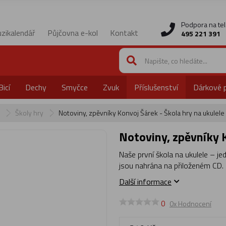
Podpora na tel
zikalendář
Půjčovna e-kol
Kontakt
495 221 391
Bicí
Dechy
Smyčce
Zvuk
Příslušenství
Dárkové 
y
Školy hry
Notoviny, zpěvníky Konvoj Šárek - Škola hry na ukulele
Notoviny, zpěvníky 
Naše první škola na ukulele – je
jsou nahrána na přiloženém CD.
Další informace
0
0x Hodnocení