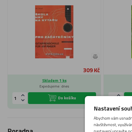
309 Kč
Skladem 1 ks
Expedujeme: dnes
Do košíku
Nastavení souh
Abychom vám usnadnil
návštěvnost, využívám
Poradna
nastavení upravíte od