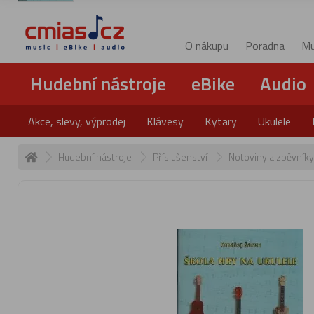
O nákupu
Poradna
Mu
Hudební nástroje
eBike
Audio
Akce, slevy, výprodej
Klávesy
Kytary
Ukulele
Hudební nástroje
Příslušenství
Notoviny a zpěvník