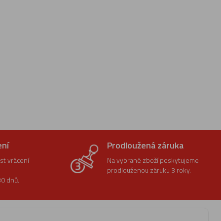
ení
Prodloužená záruka
t vrácení
Na vybrané zboží poskytujeme
prodlouženou záruku 3 roky.
0 dnů.