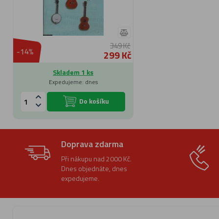
349 Kč
-14%
299 Kč
Skladem 1 ks
Expedujeme: dnes
Do košíku
Doprava zdarma
Při nákupu nad 2000 Kč.
Dnes objednáte, dnes
expedujeme.