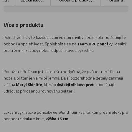
Více o produktu
Pokud rádi trávíte každou svou volnou chvíli v sedle kola, potřebujete
pohodlí a spolehlivost. Spolehněte se na
Team HRC ponožky
! Ideální
pro trénink, závody nebo i odpočinkovou cyklistiku.
Ponožka HRc Team je tak tenká a podpůrná, že ji vůbec necítíte na
noze a přitom je velmi příjemná.
Další pozoruhodné detaily zahrnují
vlákna
Meryl Skinlife
, která
odvádějí vlhkost pryč
a pomáhají
udržovat přirozenou rovnováhu bakterií.
Luxusní cyklistické ponožky ve World Tour kvalitě, kompresní efekt pro
podporu cirkulace krve,
výška 15 cm
.