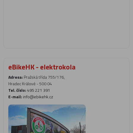
eBikeHK - elektrokola
Adresa:
Pražská třída 755/176,
Hradec Králové - 500 04
Tel. číslo:
495 221 391
E-mail:
info@ebikehk.cz