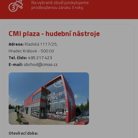
Na vybrané zboží poskytujeme
prodlouženou záruku 3 roky.
CMI plaza - hudební nástroje
Adresa:
Kladská 1117/25,
Hradec Králové - 500 03
Tel. číslo:
495 217 423
E-mail:
obchod@cmias.cz
Otevírací doba: