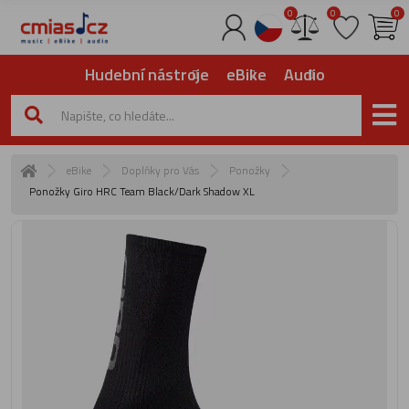
0
0
0
Hudební nástroje
eBike
Audio
eBike
Doplňky pro Vás
Ponožky
Ponožky Giro HRC Team Black/Dark Shadow XL