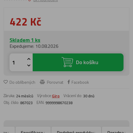
422 Kč
Skladem 1 ks
Expedujeme: 10.08.2026
Do košíku
Do oblíbených
Porovnat
Facebook
Záruka:
Výrobce:
Giro
Vrácení do:
24 měsíců
30 dnů
Obj. číslo:
EAN:
867023
9999998670238
uktu
Specifikace
Podobné produkty
Poradna
↓
↓
↓
↓