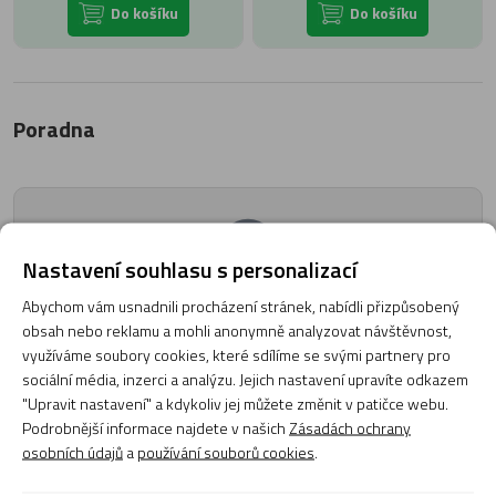
Do košíku
Do košíku
Poradna
Nastavení souhlasu s personalizací
Naši poradci a znalci sortimentu hudebních nástrojů a kol
Abychom vám usnadnili procházení stránek, nabídli přizpůsobený
jsou připraveni odpovídat na Vaše dotazy (pondělí až
obsah nebo reklamu a mohli anonymně analyzovat návštěvnost,
pátek, 8:00 až 17:00).
využíváme soubory cookies, které sdílíme se svými partnery pro
Zeptejte se na co potřebujete, odpovíme co nejdříve.
sociální média, inzerci a analýzu. Jejich nastavení upravíte odkazem
Položit dotaz
"Upravit nastavení" a kdykoliv jej můžete změnit v patičce webu.
Podrobnější informace najdete v našich
Zásadách ochrany
osobních údajů
a
používání souborů cookies
.
Texty od zákazníků v poradně odrážejí výhradně názory a stanoviska