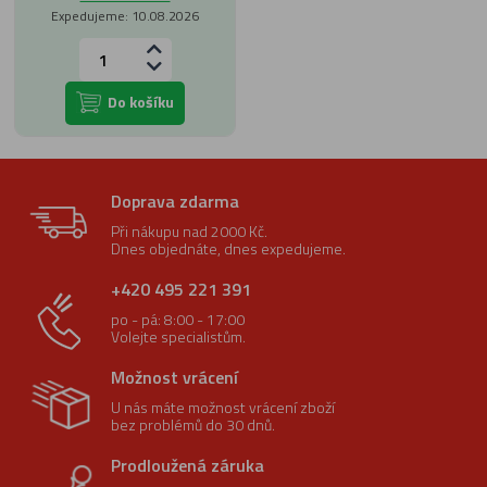
Expedujeme: 10.08.2026
Do košíku
Doprava zdarma
Při nákupu nad 2000 Kč.
Dnes objednáte, dnes expedujeme.
+420 495 221 391
po - pá: 8:00 - 17:00
Volejte specialistům.
Možnost vrácení
U nás máte možnost vrácení zboží
bez problémů do 30 dnů.
Prodloužená záruka