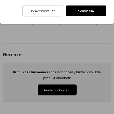
zákazníků. Provozovatelé e-shopu CMIAS.cz texty zákazníků předem
neschvaluje ani neověřuje.
Upravit nastavení
Souhlasím
Zatím zde nejsou žádné dotazy. Buďte první, kdo se zeptá!
Recenze
Produkt zatím nemá žádné hodnocení,
buďte první, kdo
produkt ohodnotí!
Přidat hodnocení