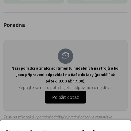
Poradna
Naši poradci a znalci sortimentu hudebních nástrojů a kol
jsou připraveni odpovídat na Vaše dotazy (pondělí až
pátek, 8:00 až 17:00).
Zeptejte se na co potřebujete, odpovíme co nejdříve.
Položit dotaz
Texty od zákazníků v poradně odrážejí výhradně názory a stanoviska
zákazníků. Provozovatelé e-shopu CMIAS.cz texty zákazníků předem
neschvaluje ani neověřuje.