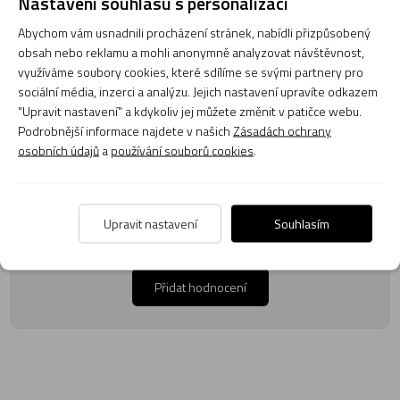
Nastavení souhlasu s personalizací
Abychom vám usnadnili procházení stránek, nabídli přizpůsobený
obsah nebo reklamu a mohli anonymně analyzovat návštěvnost,
Zatím zde nejsou žádné dotazy. Buďte první, kdo se zeptá!
využíváme soubory cookies, které sdílíme se svými partnery pro
sociální média, inzerci a analýzu. Jejich nastavení upravíte odkazem
"Upravit nastavení" a kdykoliv jej můžete změnit v patičce webu.
Podrobnější informace najdete v našich
Zásadách ochrany
osobních údajů
a
používání souborů cookies
.
Recenze
Upravit nastavení
Souhlasím
Produkt zatím nemá žádné hodnocení,
buďte první, kdo
produkt ohodnotí!
Přidat hodnocení