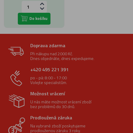
Do košíku
Doprava zdarma
Při nákupu nad 2000 Kč.
Dnes objednáte, dnes expedujeme.
+420 495 221 391
po - pá: 8:00 - 17:00
Volejte specialistům.
Možnost vrácení
U nás máte možnost vrácení zboží
bez problémů do 30 dnů.
Prodloužená záruka
Na vybrané zboží poskytujeme
prodlouženou záruku 3 roky.