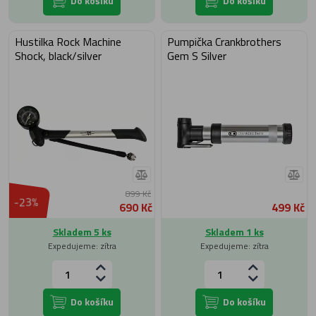
Do košíku
Do košíku
Hustilka Rock Machine
Pumpička Crankbrothers
Shock, black/silver
Gem S Silver
899 Kč
-23%
690 Kč
499 Kč
Skladem 5 ks
Skladem 1 ks
Expedujeme: zítra
Expedujeme: zítra
Do košíku
Do košíku