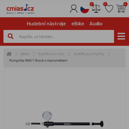
0
0
0
Hudební nástroje
eBike
Audio
eBike
Doplňky pro kolo
Hustilky a pumpičky
Pumpička MAX1 Shock s manometrem