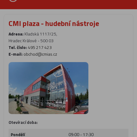
CMI plaza - hudební nástroje
Adresa:
Kladská 1117/25,
Hradec Králové - 500 03
Tel. číslo:
495 217 423
E-mail:
obchod@cmias.cz
Otevírací doba:
Pondělí
09:00 - 17:30