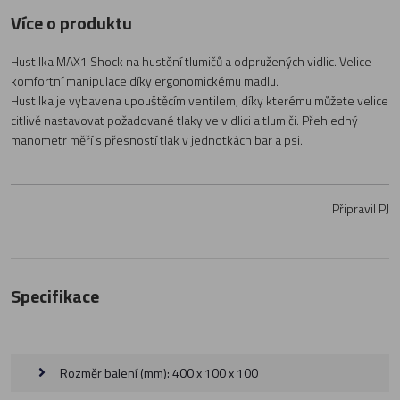
Více o produktu
Hustilka MAX1 Shock na hustění tlumičů a odpružených vidlic. Velice
komfortní manipulace díky ergonomickému madlu.
Hustilka je vybavena upouštěcím ventilem, díky kterému můžete velice
citlivě nastavovat požadované tlaky ve vidlici a tlumiči. Přehledný
manometr měří s přesností tlak v jednotkách bar a psi.
Připravil PJ
Specifikace
Rozměr balení (mm): 400 x 100 x 100