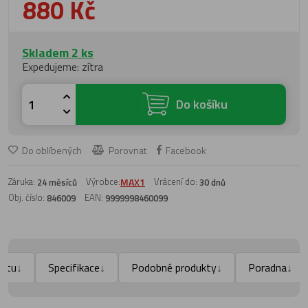
880 Kč
Skladem 2 ks
Expedujeme: zítra
Do košíku
Do oblíbených
Porovnat
Facebook
Záruka:
Výrobce:
MAX1
Vrácení do:
24 měsíců
30 dnů
Obj. číslo:
EAN:
846009
9999998460099
uktu
Specifikace
Podobné produkty
Poradna
↓
↓
↓
↓