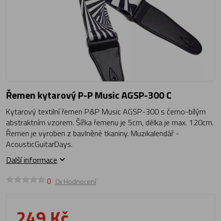
Řemen kytarový P-P Music AGSP-300 C
Kytarový textilní řemen P&P Music AGSP-300 s černo-bílým
abstraktním vzorem. Šířka řemenu je 5cm, délka je max. 120cm.
Řemen je vyroben z bavlněné tkaniny. Muzikalendář -
AcousticGuitarDays.
Další informace
0
0x Hodnocení
249 Kč