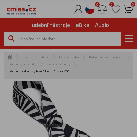
0
0
0
Hudební nástroje
eBike
Audio
Hudební nástroje
Příslušenství
Kytarové příslušenství
Řemeny a zámky
Textilní řemeny
Řemen kytarový P-P Music AGSP-300 C