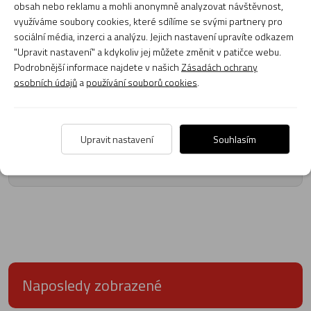
obsah nebo reklamu a mohli anonymně analyzovat návštěvnost,
využíváme soubory cookies, které sdílíme se svými partnery pro
sociální média, inzerci a analýzu. Jejich nastavení upravíte odkazem
"Upravit nastavení" a kdykoliv jej můžete změnit v patičce webu.
Recenze
Podrobnější informace najdete v našich
Zásadách ochrany
osobních údajů
a
používání souborů cookies
.
Produkt zatím nemá žádné hodnocení,
buďte první, kdo
produkt ohodnotí!
Upravit nastavení
Souhlasím
Přidat hodnocení
Naposledy zobrazené