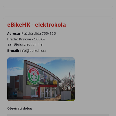
eBikeHK - elektrokola
Adresa:
Pražská třída 755/176,
Hradec Králové - 500 04
Tel. číslo:
495 221 391
E-mail:
info@ebikehk.cz
Otevírací doba: