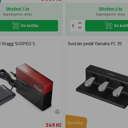
Skladem 1 ks
Skladem 3 ks
Expedujeme: dnes
Expedujeme: dnes
Do košíku
Do koší
ál Stagg SUSPED 5
Sustain pedál Yamaha FC 35
Novinka
349 Kč