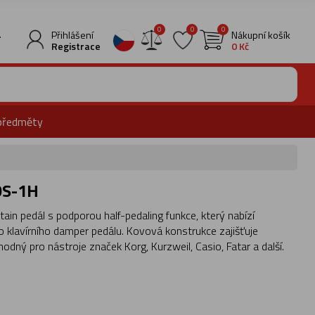
0
0
0
.
Přihlášení
Nákupní košík
Registrace
0 Kč
předměty
 DS-1H
ain pedál s podporou half-pedaling funkce, který nabízí
ého klavírního damper pedálu. Kovová konstrukce zajišťuje
vhodný pro nástroje značek Korg, Kurzweil, Casio, Fatar a další.