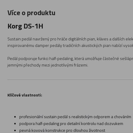
Více o produktu
Korg DS-1H
Sustain pedál navržený pro hráče digitálních pian, kláves a dalších el
inspirovanému damper pedály tradičních akustických pian nabízí vysokou
Pedál podporuje funkci half-pedaling, která umožňuje částečné sešlápn
jemnými přechody mezi jednotlivými frázemi.
Klíčové vlastnosti:
profesionální sustain pedál s realistickým odporem a chováním
podpora half-pedaling pro detailní kontrolu nad dozvukem
pevná kovová konstrukce pro dlouhou životnost