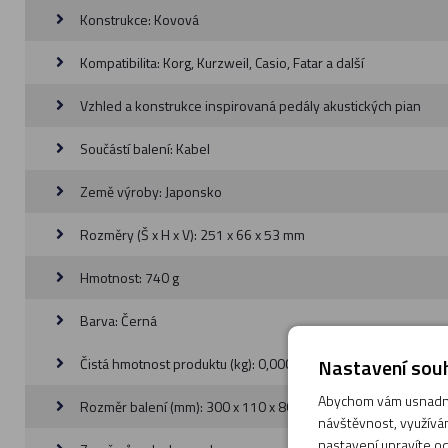
Konstrukce: Kovová
Kompatibilita: Korg, Kurzweil, Casio, Fatar a další
Vzhled a konstrukce inspirovaná pedály akustických pian
Součástí balení: Kabel
Země výroby: Japonsko
Rozměry (Š x H x V): 251 x 66 x 53 mm
Hmotnost: 740 g
Barva: Černá
Nastavení souh
Čistá hmotnost produktu (kg): 0,000
Abychom vám usnadnil
Rozměr balení (mm): 300 x 110 x 80
návštěvnost, využívám
nastavení upravíte od