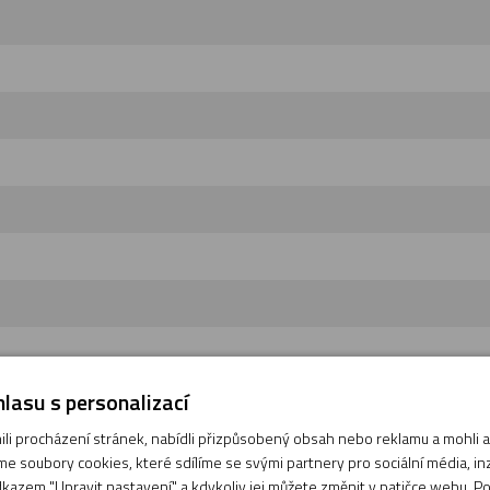
lasu s personalizací
i procházení stránek, nabídli přizpůsobený obsah nebo reklamu a mohli
e soubory cookies, které sdílíme se svými partnery pro sociální média, inze
kazem "Upravit nastavení" a kdykoliv jej můžete změnit v patičce webu. P