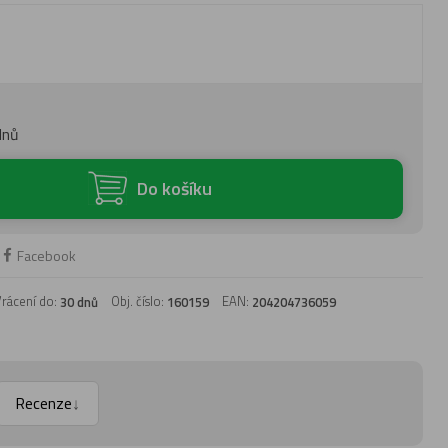
dnů
Do košíku
Facebook
rácení do:
Obj. číslo:
EAN:
30 dnů
160159
204204736059
Recenze
↓