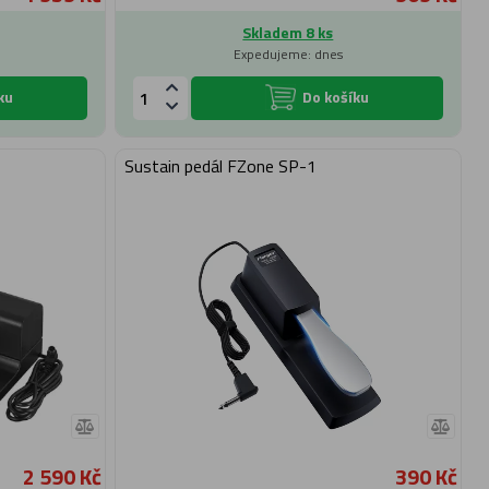
Skladem 8 ks
Expedujeme: dnes
ku
Do košíku
Sustain pedál FZone SP-1
2 590 Kč
390 Kč