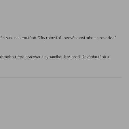
i práci s dozvukem tónů. Díky robustní kovové konstrukci a provedení
i tak mohou lépe pracovat s dynamikou hry, prodlužováním tónů a