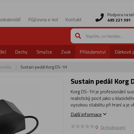
Podpora na tel
zikalendář
Půjčovna e-kol
Kontakt
495 221 391
Bicí
Dechy
Smyčce
Zvuk
Příslušenství
Dárkové 
 pedály
Sustain pedál Korg DS-1H
Sustain pedál Korg
Korg DS-1H je profesionální sust
realistický pocit jako u klasick
vysokou stabilitu při hraní a je 
Další informace
0
0x Hodnocení