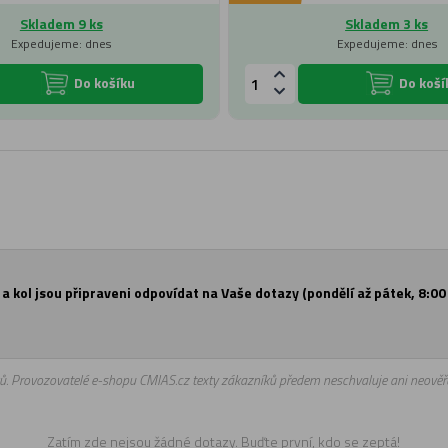
Skladem 9 ks
Skladem 3 ks
Expedujeme: dnes
Expedujeme: dnes
Do košíku
Do koší
a kol jsou připraveni odpovídat na Vaše dotazy (pondělí až pátek, 8:00 
ů. Provozovatelé e-shopu CMIAS.cz texty zákazníků předem neschvaluje ani neověřu
Zatím zde nejsou žádné dotazy. Buďte první, kdo se zeptá!