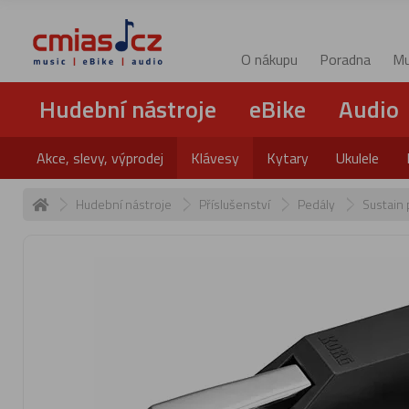
O nákupu
Poradna
Mu
Hudební nástroje
eBike
Audio
Akce, slevy, výprodej
Klávesy
Kytary
Ukulele
Hudební nástroje
Příslušenství
Pedály
Sustain