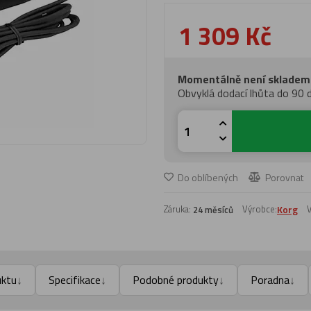
1 309 Kč
Momentálně není skladem
Obvyklá dodací lhůta do 90 
Do oblíbených
Porovnat
Záruka:
Výrobce:
Korg
V
24 měsíců
uktu
Specifikace
Podobné produkty
Poradna
↓
↓
↓
↓