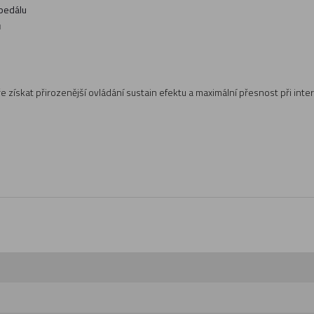
 pedálu
ů
i hře získat přirozenější ovládání sustain efektu a maximální přesnost při in