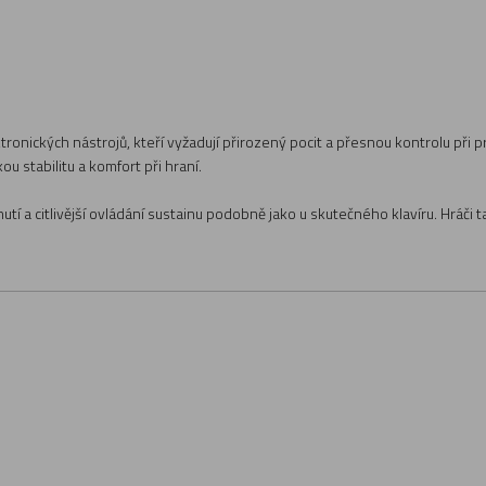
ektronických nástrojů, kteří vyžadují přirozený pocit a přesnou kontrolu př
 stabilitu a komfort při hraní.
utí a citlivější ovládání sustainu podobně jako u skutečného klavíru. Hráč