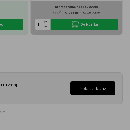
Momentálně není skladem
Zboží naskladníme 30.08.2026
ku
Do košíku
až 17:00).
Položit dotaz
je.