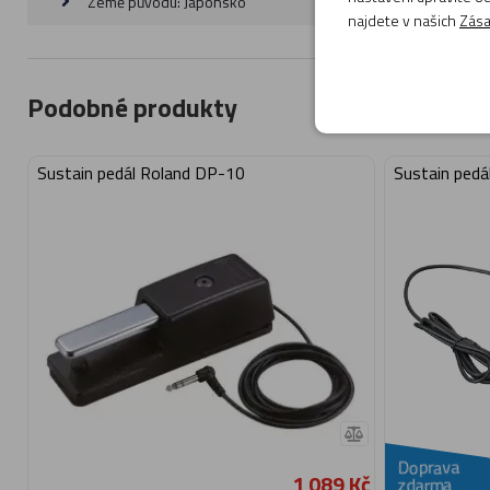
Země původu: Japonsko
najdete v našich
Zása
Podobné produkty
Sustain pedál Roland DP-10
Sustain pedá
Doprava
1 089 Kč
zdarma