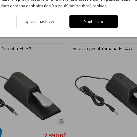
dách ochrany osobních údajů
a
používání souborů cookies
.
Upravit nastavení
Souhlasím
l Yamaha FC 3A
Sustain pedál Yamaha FC 4 A
2 390 Kč