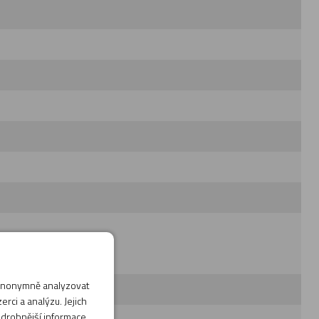
 anonymně analyzovat
rci a analýzu. Jejich
odrobnější informace