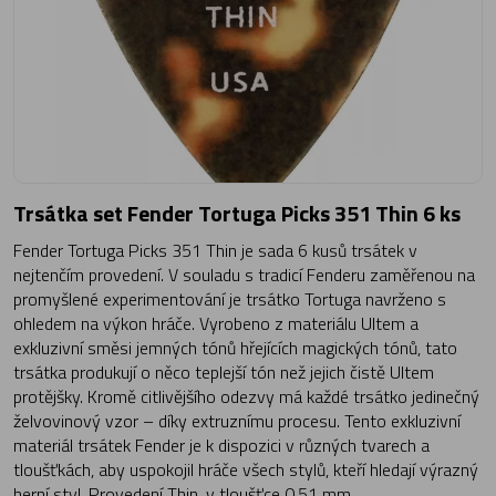
Trsátka set Fender Tortuga Picks 351 Thin 6 ks
Fender Tortuga Picks 351 Thin je sada 6 kusů trsátek v
nejtenčím provedení. V souladu s tradicí Fenderu zaměřenou na
promyšlené experimentování je trsátko Tortuga navrženo s
ohledem na výkon hráče. Vyrobeno z materiálu Ultem a
exkluzivní směsi jemných tónů hřejících magických tónů, tato
trsátka produkují o něco teplejší tón než jejich čistě Ultem
protějšky. Kromě citlivějšího odezvy má každé trsátko jedinečný
želvovinový vzor – díky extruznímu procesu. Tento exkluzivní
materiál trsátek Fender je k dispozici v různých tvarech a
tloušťkách, aby uspokojil hráče všech stylů, kteří hledají výrazný
herní styl. Provedení Thin, v tloušťce 0,51 mm.