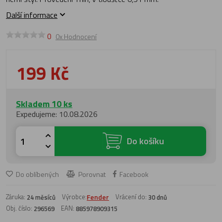
Další informace
0
0x Hodnocení
199 Kč
Skladem 10 ks
Expedujeme: 10.08.2026
Do košíku
Do oblíbených
Porovnat
Facebook
Záruka:
Výrobce:
Fender
Vrácení do:
24 měsíců
30 dnů
Obj. číslo:
EAN:
296569
885978909315