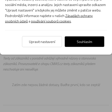
sociální média, inzerci a analýzu. Jejich nastavení upravíte odkazem
"Upravit nastavení" a kdykoliv jej můžete změnit v patičce webu.
Podrobnější informace najdete v našich
Zásadách ochrany
Naši poradci a znalci sortimentu hudebních nástrojů a kol
osobních údajů
a
používání souborů cookies
.
jsou připraveni odpovídat na Vaše dotazy (pondělí až
pátek, 8:00 až 17:00).
Zeptejte se na co potřebujete, odpovíme co nejdříve.
Položit dotaz
Upravit nastavení
Souhlasím
Texty od zákazníků v poradně odrážejí výhradně názory a stanoviska
zákazníků. Provozovatelé e-shopu CMIAS.cz texty zákazníků předem
neschvaluje ani neověřuje.
Zatím zde nejsou žádné dotazy. Buďte první, kdo se zeptá!