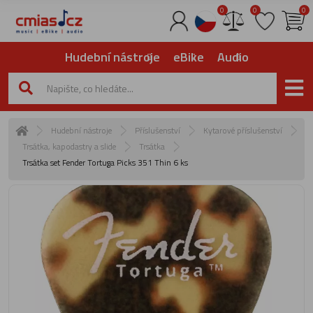
0
0
0
Hudební nástroje
eBike
Audio
Hudební nástroje
Příslušenství
Kytarové příslušenství
Trsátka, kapodastry a slide
Trsátka
Trsátka set Fender Tortuga Picks 351 Thin 6 ks