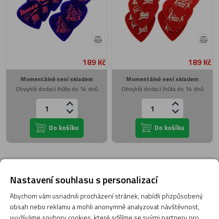
189 Kč
189 Kč
Momentálně není skladem
Momentálně není skladem
Obvyklá dodací lhůta do 14 dnů
Obvyklá dodací lhůta do 14 dnů
Do košíku
Do košíku
Poradna
Nastavení souhlasu s personalizací
Abychom vám usnadnili procházení stránek, nabídli přizpůsobený
obsah nebo reklamu a mohli anonymně analyzovat návštěvnost,
využíváme soubory cookies, které sdílíme se svými partnery pro