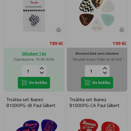
189 Kč
199 Kč
Skladem 1 ks
Momentálně není skladem
Expedujeme: 10.08.2026
Obvyklá dodací lhůta do 60 dnů
Do košíku
Do košíku
Trsátka set Ibanez
Trsátka set Ibanez
B1000PG-JB Paul Gilbert
B1000PG-CA Paul Gilbert