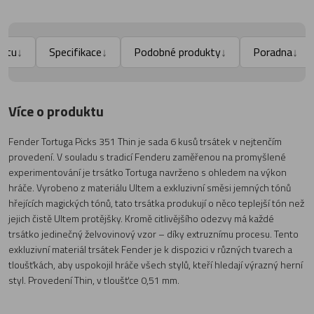
uktu
Specifikace
Podobné produkty
Poradna
↓
↓
↓
↓
Více o produktu
Fender Tortuga Picks 351 Thin je sada 6 kusů trsátek v nejtenčím
provedení. V souladu s tradicí Fenderu zaměřenou na promyšlené
experimentování je trsátko Tortuga navrženo s ohledem na výkon
hráče. Vyrobeno z materiálu Ultem a exkluzivní směsi jemných tónů
hřejících magických tónů, tato trsátka produkují o něco teplejší tón než
jejich čistě Ultem protějšky. Kromě citlivějšího odezvy má každé
trsátko jedinečný želvovinový vzor – díky extruznímu procesu. Tento
exkluzivní materiál trsátek Fender je k dispozici v různých tvarech a
tloušťkách, aby uspokojil hráče všech stylů, kteří hledají výrazný herní
styl. Provedení Thin, v tloušťce 0,51 mm.