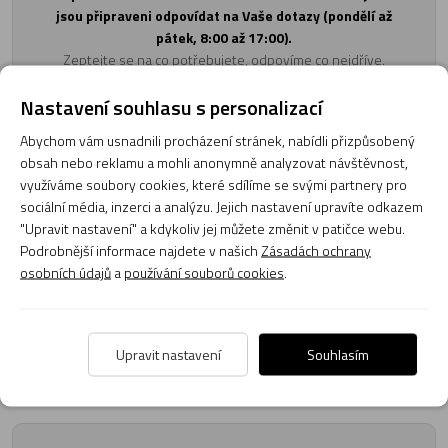
jsou připraveni odpovídat na Vaše dotazy (pondělí až
pátek, 8:00 až 17:00).
Zeptejte se na co potřebujete, odpovíme co nejdříve.
Položit dotaz
Nastavení souhlasu s personalizací
Abychom vám usnadnili procházení stránek, nabídli přizpůsobený
Texty od zákazníků v poradně odrážejí výhradně názory a stanoviska
obsah nebo reklamu a mohli anonymně analyzovat návštěvnost,
zákazníků. Provozovatelé e-shopu CMIAS.cz texty zákazníků předem
využíváme soubory cookies, které sdílíme se svými partnery pro
neschvaluje ani neověřuje.
sociální média, inzerci a analýzu. Jejich nastavení upravíte odkazem
"Upravit nastavení" a kdykoliv jej můžete změnit v patičce webu.
Podrobnější informace najdete v našich
Zásadách ochrany
Zatím zde nejsou žádné dotazy. Buďte první, kdo se zeptá!
osobních údajů
a
používání souborů cookies
.
Upravit nastavení
Souhlasím
Recenze