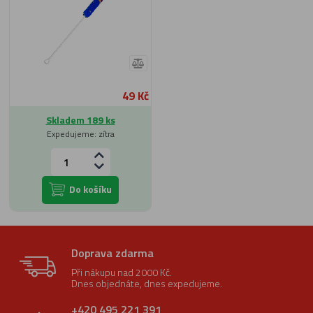
49 Kč
Skladem 189 ks
Expedujeme: zítra
Do košíku
Doprava zdarma
Při nákupu nad 2000 Kč.
Dnes objednáte, dnes expedujeme.
+420 495 221 391