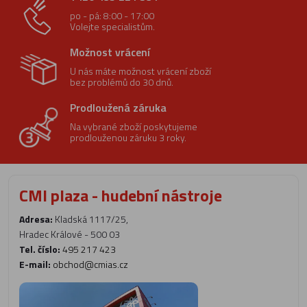
po - pá: 8:00 - 17:00
Volejte specialistům.
Možnost vrácení
U nás máte možnost vrácení zboží
bez problémů do 30 dnů.
Prodloužená záruka
Na vybrané zboží poskytujeme
prodlouženou záruku 3 roky.
CMI plaza - hudební nástroje
Adresa:
Kladská 1117/25,
Hradec Králové - 500 03
Tel. číslo:
495 217 423
E-mail:
obchod@cmias.cz