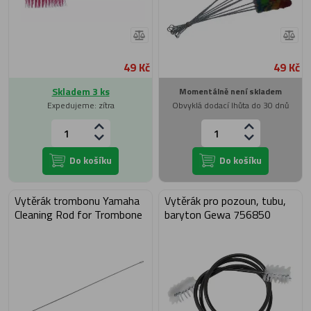
49 Kč
49 Kč
Skladem 3 ks
Momentálně není skladem
Expedujeme: zítra
Obvyklá dodací lhůta do 30 dnů
Do košíku
Do košíku
Vytěrák trombonu Yamaha
Vytěrák pro pozoun, tubu,
Cleaning Rod for Trombone
baryton Gewa 756850