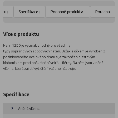
uktu
Specifikace
Podobné produkty
Poradna
↓
↓
↓
↓
Více o produktu
Helin 1250 je vytěrák vhodný pro všechny
typy sopránových zobcových fléten. Držák s očkem je vyroben z
pozinkovaného ocelového drátu a je zakončen plastovým
kloboučkem proti poškrábání vnitřku flétny. Na něm jsou vlněná
vlákna, která zajistí vyčištění vašeho nástroje.
Specifikace
Vlněná vlákna