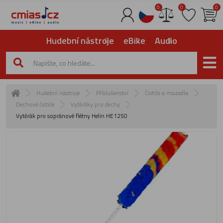
0
0
0
Hudební nástroje
eBike
Audio
Hudební nástroje
Příslušenství
Čističe a mazadla
Dechové čističe
Vytěráky pro dechy
Vytěrák pro sopránové flétny Helin HE1250