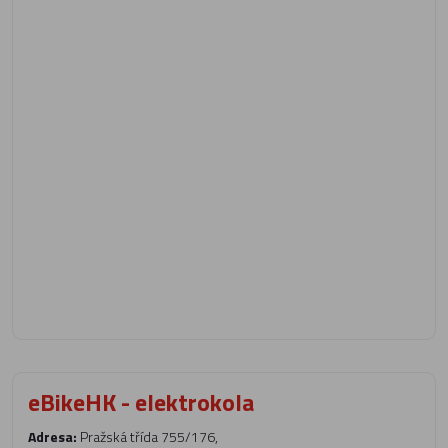
eBikeHK - elektrokola
Adresa:
Pražská třída 755/176,