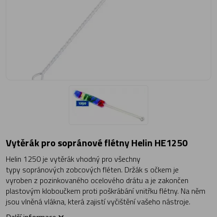
Vytěrák pro sopránové flétny Helin HE1250
Helin 1250 je vytěrák vhodný pro všechny
typy sopránových zobcových fléten. Držák s očkem je
vyroben z pozinkovaného ocelového drátu a je zakončen
plastovým kloboučkem proti poškrábání vnitřku flétny. Na něm
jsou vlněná vlákna, která zajistí vyčištění vašeho nástroje.