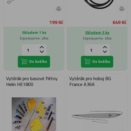
199 Kč
649 Kč
Skladem 1 ks
Skladem 3 ks
Expedujeme: zítra
Expedujeme: zítra
Do košíku
Do košíku
Vytěrák pro basové flétny
Vytěrák pro hoboj BG
Helin HE1800
France A36A