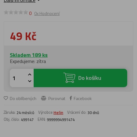
Další informace
0
0x Hodnocení
49 Kč
Skladem 189 ks
Expedujeme: zítra
Do košíku
Do oblíbených
Porovnat
Facebook
Záruka:
Výrobce:
Helin
Vrácení do:
24 měsíců
30 dnů
Obj. číslo:
EAN:
499147
9999994991474