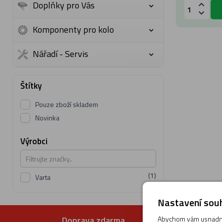
Doplňky pro Vás
Komponenty pro kolo
Nářadí - Servis
Štítky
Pouze zboží skladem
Novinka
Výrobci
(1)
Varta
Nastavení souh
Abychom vám usnadnil
Doprava zdarma