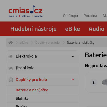
O nákupu
Poradna
Mu
Hudební nástroje
eBike
Audio
eBike
Doplňky pro kolo
Baterie a nabíječky
Baterie
Elektrokola
Nejprodáva
Jízdní kola
Doplňky pro kolo
1.
Baterie a nabíječky
Blatníky
Brašny