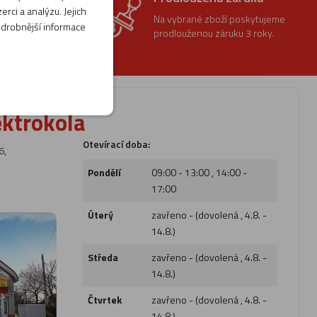
rci a analýzu. Jejich
t vrácení
Na vybrané zboží poskytujeme
odrobnější informace
prodlouženou záruku 3 roky.
0 dnů.
ektrokola
Otevírací doba:
6,
Pondělí
09:00 - 13:00 , 14:00 -
17:00
Úterý
zavřeno - (dovolená , 4.8. -
14.8.)
Středa
zavřeno - (dovolená , 4.8. -
14.8.)
Čtvrtek
zavřeno - (dovolená , 4.8. -
14.8.)