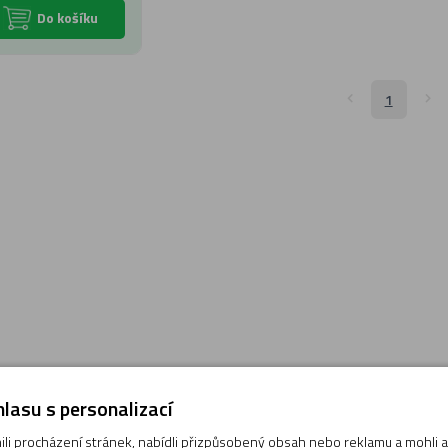
Do košíku
1
lasu s personalizací
i procházení stránek, nabídli přizpůsobený obsah nebo reklamu a mohli
+420 495 221 391
Možnost vrác