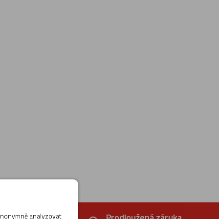
 anonymně analyzovat
ení
Prodloužená záruka