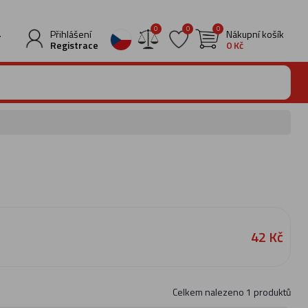
0
0
0
.
Přihlášení
Nákupní košík
Registrace
0 Kč
42 Kč
Celkem nalezeno
1
produktů