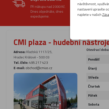
návštěvnost, využívám
Při nákupu nad 2000 Kč.
nastavení upravíte od
Dnes objednáte, dnes
najdete v našich
Zása
expedujeme.
CMI plaza - hudební nástroj
Otevírací doba
Adresa:
Kladská 1117/25,
Hradec Králové - 500 03
Pondělí
Tel. číslo:
495 217 423
E-mail:
obchod@cmias.cz
Úterý
Středa
Čtvrtek
Pátek
Sobota