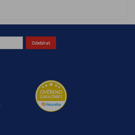
Odebírat
e