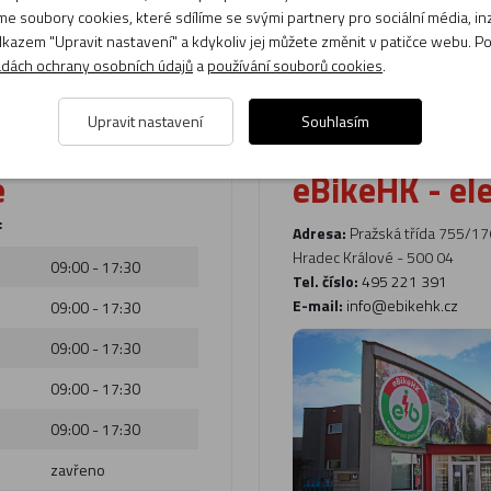
e soubory cookies, které sdílíme se svými partnery pro sociální média, inze
po - pá: 8:00 - 17:00
U nás máte možnos
kazem "Upravit nastavení" a kdykoliv jej můžete změnit v patičce webu. P
Volejte specialistům.
zboží
dách ochrany osobních údajů
a
používání souborů cookies
.
bez problémů do 3
Upravit nastavení
Souhlasím
e
eBikeHK - el
:
Adresa:
Pražská třída 755/17
Hradec Králové - 500 04
09:00 - 17:30
Tel. číslo:
495 221 391
E-mail:
info@ebikehk.cz
09:00 - 17:30
09:00 - 17:30
09:00 - 17:30
09:00 - 17:30
zavřeno