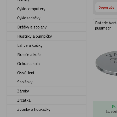
Doporučen
Cyklocomputery
Cyklosedačky
Baterie Var
Držáky a stojany
pulsmetr
Hustilky a pumpičky
Lahve a košíky
Nosiče a koše
Ochrana kola
Osvětlení
Stojánky
Zámky
Zrcátka
Skl
Zvonky a houkačky
Expeduj