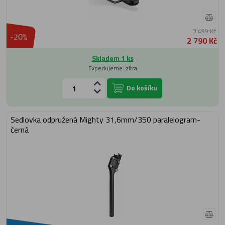
3 499 Kč
-20%
2 790 Kč
Skladem 1 ks
Expedujeme: zítra
Do košíku
Sedlovka odpružená Mighty 31,6mm/350 paralelogram-
černá