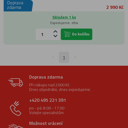
Doprava
2 990 Kč
zdarma
Skladem 1 ks
Expedujeme: zítra
Do košíku
1
Doprava zdarma
Při nákupu nad 2000 Kč.
Dnes objednáte, dnes expedujeme.
+420 495 221 391
po - pá: 8:00 - 17:00
Volejte specialistům.
Možnost vrácení