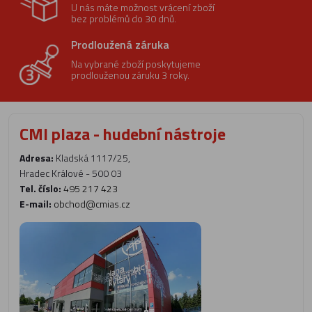
U nás máte možnost vrácení zboží
bez problémů do 30 dnů.
Prodloužená záruka
Na vybrané zboží poskytujeme
prodlouženou záruku 3 roky.
CMI plaza - hudební nástroje
Adresa:
Kladská 1117/25,
Hradec Králové - 500 03
Tel. číslo:
495 217 423
E-mail:
obchod@cmias.cz