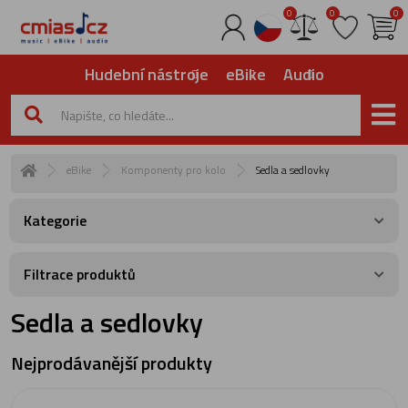
0
0
0
Hudební nástroje
eBike
Audio
eBike
Komponenty pro kolo
Sedla a sedlovky
Kategorie
Filtrace produktů
Sedla a sedlovky
Nejprodávanější produkty