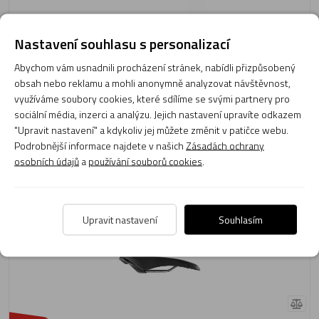
Nastavení souhlasu s personalizací
1 999 Kč
-20%
1 590 Kč
Abychom vám usnadnili procházení stránek, nabídli přizpůsobený
obsah nebo reklamu a mohli anonymně analyzovat návštěvnost,
Skladem 4 ks
Expedujeme: zítra
využíváme soubory cookies, které sdílíme se svými partnery pro
sociální média, inzerci a analýzu. Jejich nastavení upravíte odkazem
Do košíku
"Upravit nastavení" a kdykoliv jej můžete změnit v patičce webu.
Podrobnější informace najdete v našich
Zásadách ochrany
osobních údajů
a
používání souborů cookies
.
Sedlo Selle Royal Scientia Moderate M1
Upravit nastavení
Souhlasím