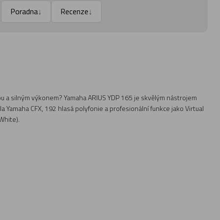
Poradna
Recenze
↓
↓
aturou a silným výkonem? Yamaha ARIUS YDP 165 je skvělým nástrojem
la Yamaha CFX, 192 hlasá polyfonie a profesionální funkce jako Virtual
White).