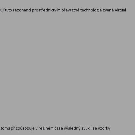
í tuto rezonanci prostřednictvím převratné technologie zvané Virtual
. a tomu přizpůsobuje v reálném čase výsledný zvuk i se vzorky