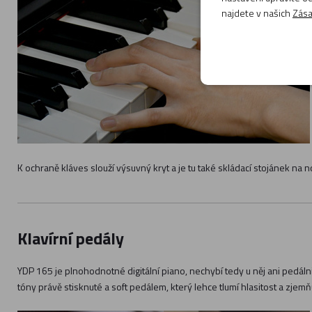
najdete v našich
Zása
K ochraně kláves slouží výsuvný kryt a je tu také skládací stojánek na n
Klavírní pedály
YDP 165 je plnohodnotné digitální piano, nechybí tedy u něj ani pedál
tóny právě stisknuté a soft pedálem, který lehce tlumí hlasitost a zjem