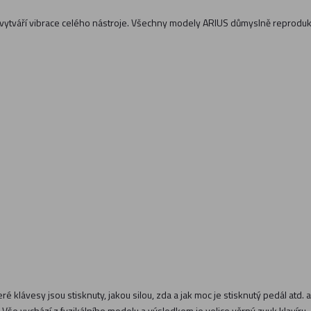
vytváří vibrace celého nástroje. Všechny modely ARIUS důmyslně reprodukuj
ré klávesy jsou stisknuty, jakou silou, zda a jak moc je stisknutý pedál atd
. Vše vychází z fyzikálního modelu a výsledkem je velice věrný zvuk klavíru.