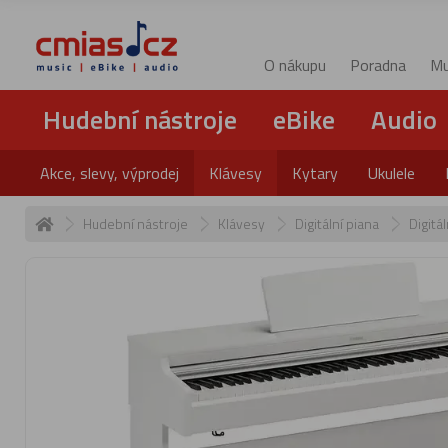
O nákupu
Poradna
Mu
Hudební nástroje
eBike
Audio
Akce, slevy, výprodej
Klávesy
Kytary
Ukulele
Hudební nástroje
Klávesy
Digitální piana
Digitá