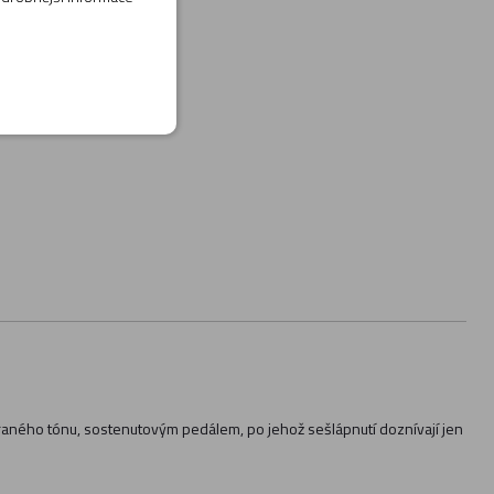
ahraného tónu, sostenutovým pedálem, po jehož sešlápnutí doznívají jen