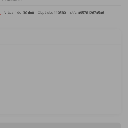
a
Vrácení do:
Obj. číslo:
EAN:
30 dnů
110580
4957812674546