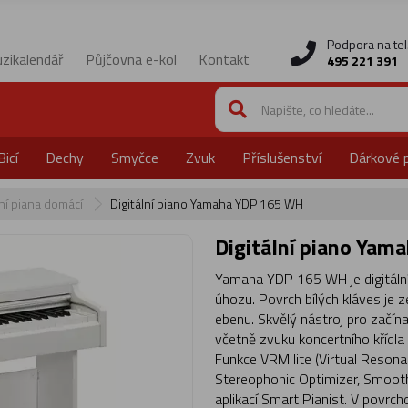
Podpora na tel
zikalendář
Půjčovna e-kol
Kontakt
495 221 391
Bicí
Dechy
Smyčce
Zvuk
Příslušenství
Dárkové 
lní piana domácí
Digitální piano Yamaha YDP 165 WH
Digitální piano Ya
Yamaha YDP 165 WH je digitální 
úhozu. Povrch bílých kláves je 
ebenu. Skvělý nástroj pro začína
včetně zvuku koncertního křídla
Funkce VRM lite (Virtual Resonan
Stereophonic Optimizer, Smooth
aplikací Smart Pianist. V povrch