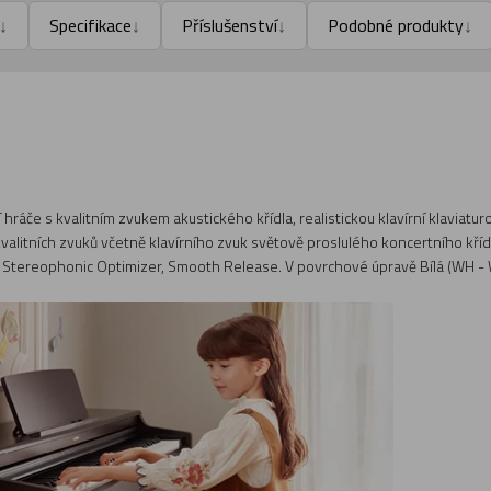
Specifikace
Příslušenství
Podobné produkty
↓
↓
↓
↓
í hráče s kvalitním zvukem akustického křídla, realistickou klavírní klavi
kvalitních zvuků včetně klavírního zvuk světově proslulého koncertního kříd
l, Stereophonic Optimizer, Smooth Release. V povrchové úpravě Bílá (WH - 