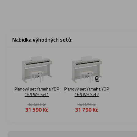
Nabídka výhodných setů:
Pianový set Yamaha YDP
Pianový set Yamaha YDP
165 WH Set1
165 WH Set2
34 480 Kč
34 829 Kč
31 590 Kč
31 790 Kč