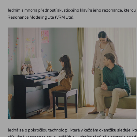
Jedním z mnoha předností akustického klavíru jeho rezonance, kterou 
Resonance Modeling Lite (VRM Lite).
Jedná se o pokročilou technologii, která v každém okamžiku sleduje, kte
příslušné rezonance strun, vyšších alikvótních tónů, těla nástroje apod