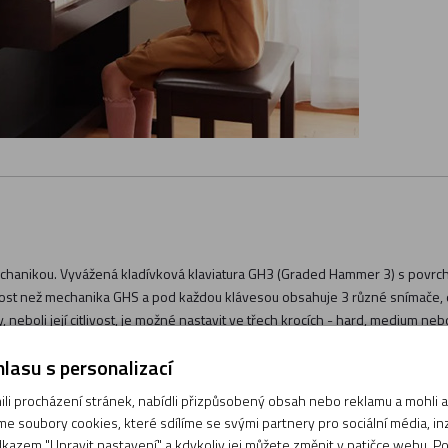
echanikou. Vyvážená kladívková klaviatura GH3 (Graded Hammer 3) s povrc
st než mechanika GHS a pod každou klávesou obsahuje 3 různé snímače, díky 
y, neboli její citlivost, je možné nastavit ve třech krocích - hard, medium n
lasu s personalizací
i procházení stránek, nabídli přizpůsobený obsah nebo reklamu a mohli
e soubory cookies, které sdílíme se svými partnery pro sociální média, inze
kazem "Upravit nastavení" a kdykoliv jej můžete změnit v patičce webu. P