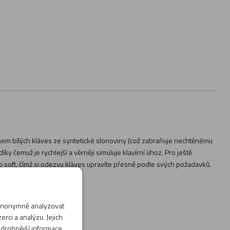
hem bílých kláves ze syntetické slonoviny (což zabraňuje nechtěnému
čemuž je rychlejší a věrněji simuluje klavírní úhoz. Pro ještě
ebo soft, čímž si odezvu kláves upravíte přesně podle svých požadavků.
 anonymně analyzovat
rci a analýzu. Jejich
odrobnější informace