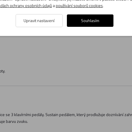
dách ochrany osobních údajů
a
používání souborů cookies
.
Upravit nastavení
Souhlasím
oty.
nice se 3 klavírními pedály. Sustain pedálem, který prodlužuje doznívání z
ňuje barvu zvuku.