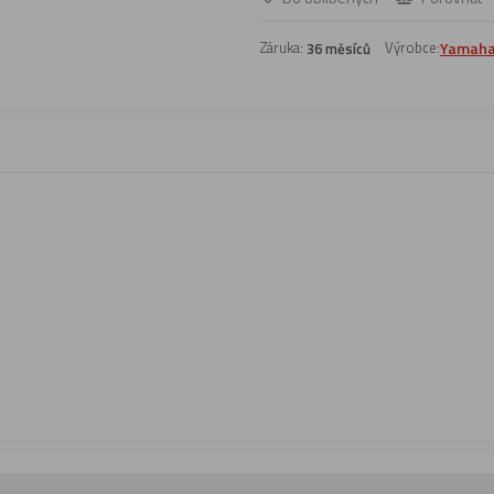
Záruka:
Výrobce:
Yamah
36 měsíců