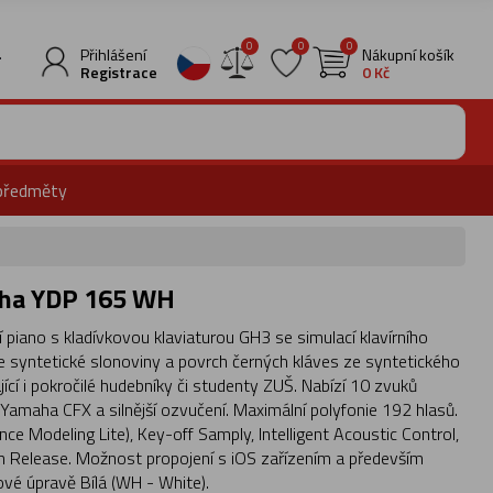
0
0
0
.
Přihlášení
Nákupní košík
Registrace
0 Kč
předměty
maha YDP 165 WH
piano s kladívkovou klaviaturou GH3 se simulací klavírního
ze syntetické slonoviny a povrch černých kláves ze syntetického
jící i pokročilé hudebníky či studenty ZUŠ. Nabízí 10 zvuků
 Yamaha CFX a silnější ozvučení. Maximální polyfonie 192 hlasů.
ce Modeling Lite), Key-off Samply, Intelligent Acoustic Control,
 Release. Možnost propojení s iOS zařízením a především
ové úpravě Bílá (WH - White).