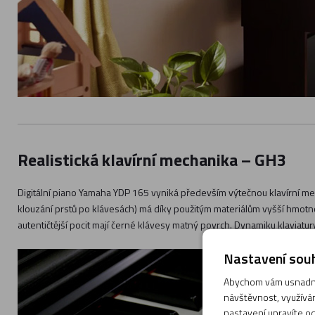
Realistická klavírní mechanika – GH3
Digitální piano Yamaha YDP 165 vyniká především výtečnou klavírní m
klouzání prstů po klávesách) má díky použitým materiálům vyšší hmotno
autentičtější pocit mají černé klávesy matný povrch. Dynamiku klaviatur
Nastavení souh
Abychom vám usnadnil
návštěvnost, využívám
nastavení upravíte od