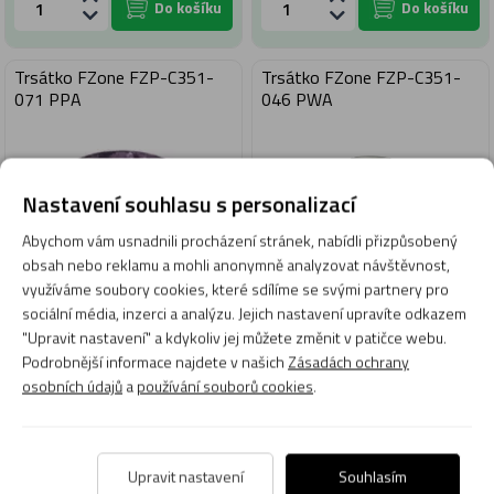
Do košíku
Do košíku
Trsátko FZone FZP-C351-
Trsátko FZone FZP-C351-
071 PPA
046 PWA
Nastavení souhlasu s personalizací
Abychom vám usnadnili procházení stránek, nabídli přizpůsobený
obsah nebo reklamu a mohli anonymně analyzovat návštěvnost,
využíváme soubory cookies, které sdílíme se svými partnery pro
sociální média, inzerci a analýzu. Jejich nastavení upravíte odkazem
10 Kč
10 Kč
"Upravit nastavení" a kdykoliv jej můžete změnit v patičce webu.
Podrobnější informace najdete v našich
Zásadách ochrany
Skladem 59 ks
Skladem 31 ks
osobních údajů
a
používání souborů cookies
.
Expedujeme: dnes
Expedujeme: dnes
Do košíku
Do košíku
Upravit nastavení
Souhlasím