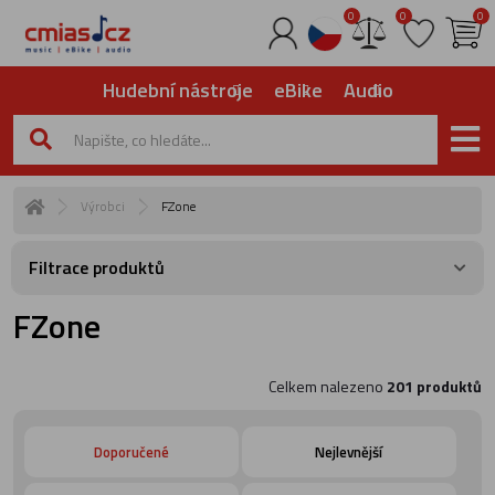
0
0
0
Hudební nástroje
eBike
Audio
Výrobci
FZone
Filtrace produktů
FZone
Celkem nalezeno
201 produktů
Doporučené
Nejlevnější