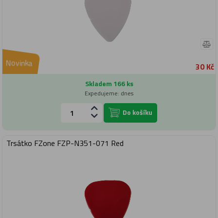
Novinka
30 Kč
Skladem 166 ks
Expedujeme: dnes
Do košíku
Trsátko FZone FZP-N351-071 Red