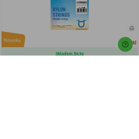
Novinka
49 Kč
Skladem 94 ks
Expedujeme: dnes
Do košíku
Čistící hadřík Fzone GCC2B Grey