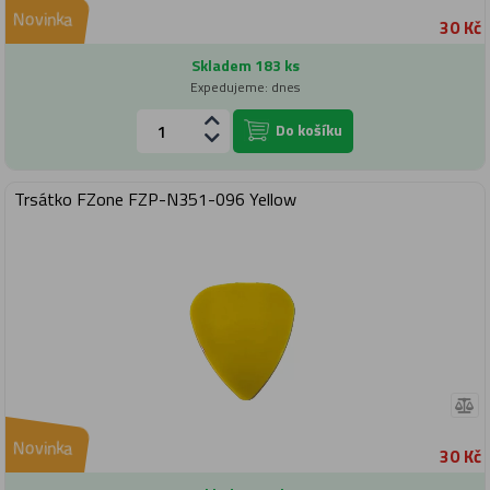
Novinka
30 Kč
Skladem 183 ks
Expedujeme: dnes
Do košíku
Trsátko FZone FZP-N351-096 Yellow
Novinka
30 Kč