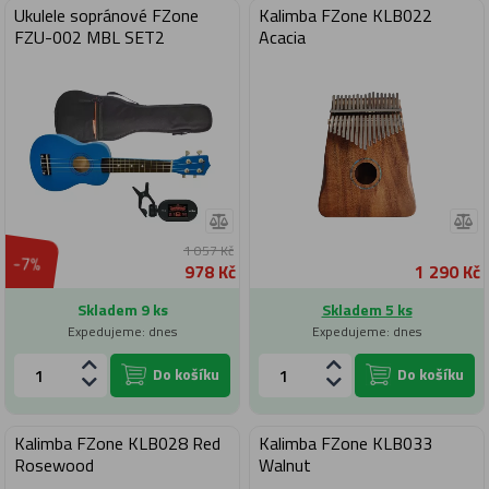
Ukulele sopránové FZone
Kalimba FZone KLB022
FZU-002 MBL SET2
Acacia
1 057 Kč
-7%
978 Kč
1 290 Kč
Skladem 9 ks
Skladem 5 ks
Expedujeme: dnes
Expedujeme: dnes
Do košíku
Do košíku
Kalimba FZone KLB028 Red
Kalimba FZone KLB033
Rosewood
Walnut