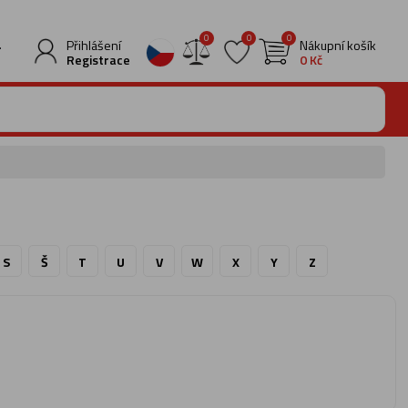
0
0
0
.
Přihlášení
Nákupní košík
Registrace
0 Kč
S
Š
T
U
V
W
X
Y
Z