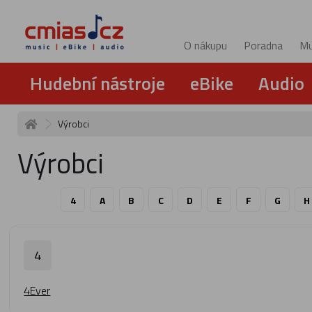
O nákupu
Poradna
Mu
Hudební nástroje
eBike
Audio
Výrobci
Výrobci
4
A
B
C
D
E
F
G
H
4
4Ever