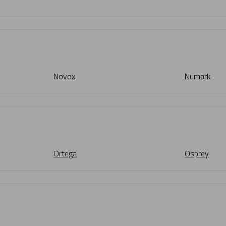
Novox
Numark
Ortega
Osprey