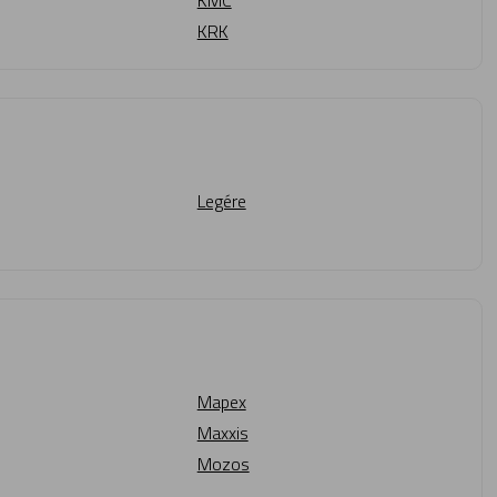
KMC
KRK
Legére
Mapex
Maxxis
Mozos