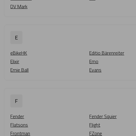
DV Mark
E
eBikeHK
Editio Bärenreiter
Elixir
Emo
Ernie Ball
Evans
F
Fender
Fender Squier
Flatsons
Flight
Frontman
FZone