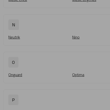
N
Neutrik
Nino
O
Onguard
Optima
P