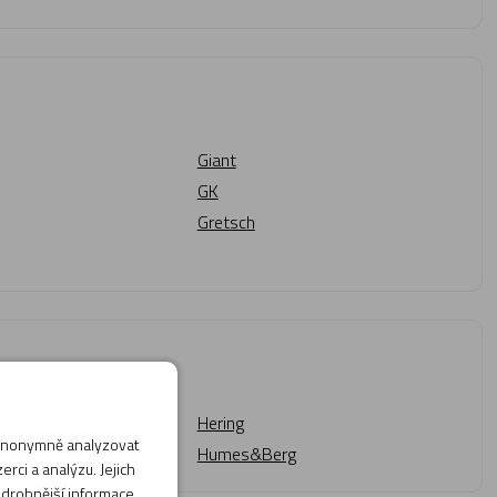
Giant
GK
Gretsch
Hering
 anonymně analyzovat
Humes&Berg
rci a analýzu. Jejich
odrobnější informace