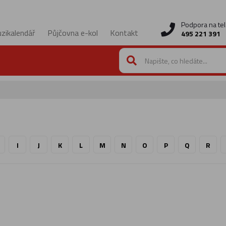
Podpora na tel
zikalendář
Půjčovna e-kol
Kontakt
495 221 391
I
J
K
L
M
N
O
P
Q
R