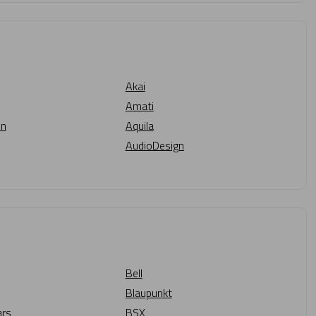
Akai
Amati
on
Aquila
AudioDesign
Bell
Blaupunkt
ars
BSX