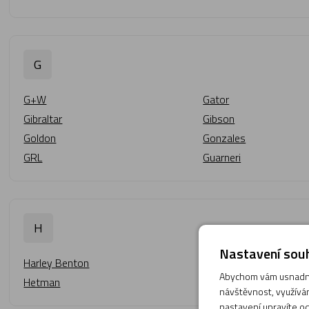
G
G+W
Gator
Gibraltar
Gibson
Goldon
Gonzales
GRL
Guarneri
H
Nastavení souh
Harley Benton
Harmon
Abychom vám usnadnil
Hetman
Hidersine
návštěvnost, využívám
nastavení upravíte od