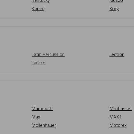
Kentucky
Kidzzo
Konvoj
Korg
Latin Percussion
Lectron
Luucco
Mammoth
Manhasset
Max
MAX1
Mollenhauer
Motorex