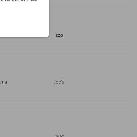
Izzo
hama
Joe's