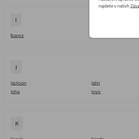
najdete v našich
Zása
I
Ibanez
Ik Multimedia
J
Jackson
Jahn
Joha
Joyo
K