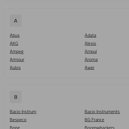
A
Abus
Adata
AKG
Alesis
Ampeg
Ampul
Armour
Aroma
Aulos
Awei
B
Bacio Instrum
Bacio Instruments
Bespeco
BG France
Bone
Boomwhackers