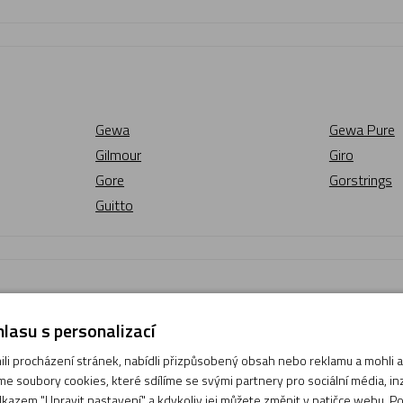
Gewa
Gewa Pure
Gilmour
Giro
Gore
Gorstrings
Guitto
lasu s personalizací
Helin
Hercules
i procházení stránek, nabídli přizpůsobený obsah nebo reklamu a mohli
Hohner
Horký
e soubory cookies, které sdílíme se svými partnery pro sociální média, inze
kazem "Upravit nastavení" a kdykoliv jej můžete změnit v patičce webu. P