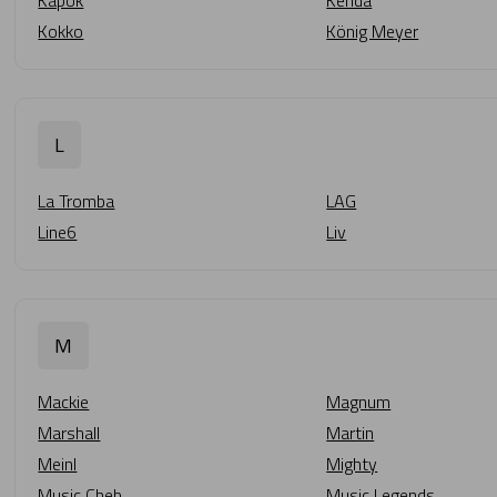
Kapok
Kenda
Kokko
König Meyer
L
La Tromba
LAG
Line6
Liv
M
Mackie
Magnum
Marshall
Martin
Meinl
Mighty
Music Cheb
Music Legends