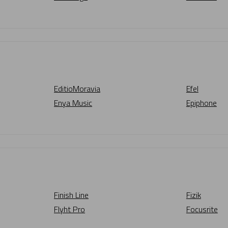
EditioMoravia
Efel
Enya Music
Epiphone
Finish Line
Fizik
Flyht Pro
Focusrite