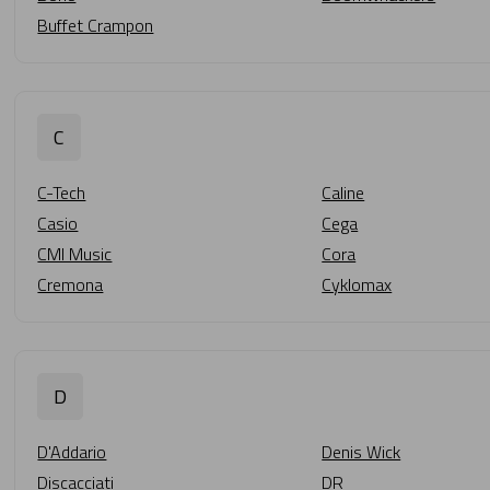
Buffet Crampon
C
C-Tech
Caline
Casio
Cega
CMI Music
Cora
Cremona
Cyklomax
D
D'Addario
Denis Wick
Discacciati
DR