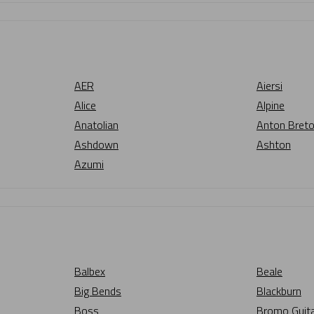
AER
Aiersi
Alice
Alpine
Anatolian
Anton Bret
Ashdown
Ashton
Azumi
Balbex
Beale
Big Bends
Blackburn
Boss
Bromo Guit