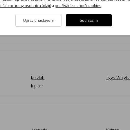
dách ochrany osobních údajů
a
používání souborů cookies
.
Upravit nastavení
Souhlasím
Istanbul
Italwin
Jazzlab
Jiggs Whig
Jupiter