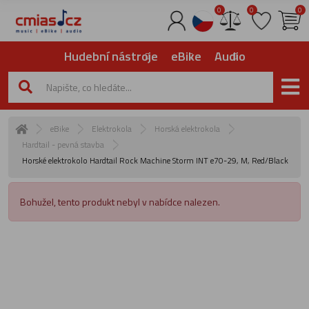
0
0
0
Hudební nástroje
eBike
Audio
eBike
Elektrokola
Horská elektrokola
Hardtail - pevná stavba
Horské elektrokolo Hardtail Rock Machine Storm INT e70-29, M, Red/Black
Bohužel, tento produkt nebyl v nabídce nalezen.