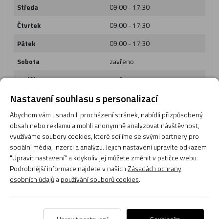
Středa
09:00 - 17:30
Čtvrtek
09:00 - 17:30
Pátek
09:00 - 17:30
Sobota
zavřeno
Neděle
zavřeno
Nastavení souhlasu s personalizací
Abychom vám usnadnili procházení stránek, nabídli přizpůsobený
obsah nebo reklamu a mohli anonymně analyzovat návštěvnost,
využíváme soubory cookies, které sdílíme se svými partnery pro
sociální média, inzerci a analýzu. Jejich nastavení upravíte odkazem
"Upravit nastavení" a kdykoliv jej můžete změnit v patičce webu.
Podrobnější informace najdete v našich
Zásadách ochrany
osobních údajů
a
používání souborů cookies
.