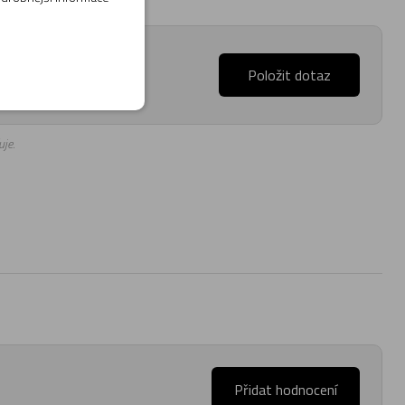
až 17:00).
Položit dotaz
je.
Přidat hodnocení