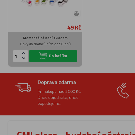
49 Kč
Momentálně není skladem
Obvyklá dodací lhůta do 90 dnů
Do košíku
Doprava zdarma
Při nákupu nad 2000 Kč.
Dnes objednáte, dnes
expedujeme.