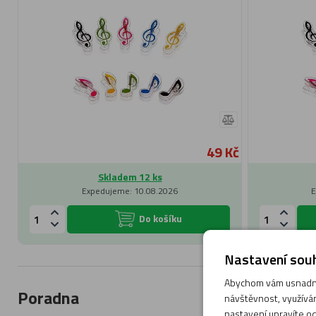
49 Kč
Skladem 12 ks
Expedujeme: 10.08.2026
E
Do košíku
Nastavení souh
Abychom vám usnadnil
Poradna
návštěvnost, využívám
nastavení upravíte od