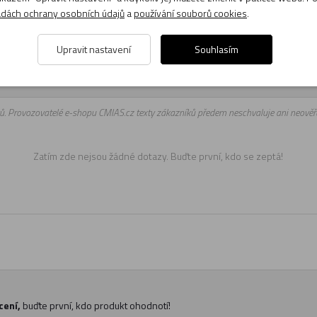
dách ochrany osobních údajů
a
používání souborů cookies
.
Upravit nastavení
Souhlasím
a kol jsou připraveni odpovídat na Vaše dotazy (pondělí až pátek, 8:00 
ů. Provozovatelé e-shopu CMIAS.cz texty zákazníků předem neschvaluje ani neověřu
Zatím zde nejsou žádné dotazy. Buďte první, kdo se zeptá!
cení,
buďte první, kdo produkt ohodnotí!