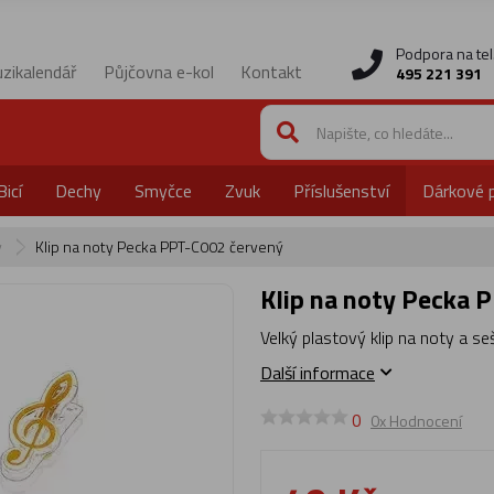
Podpora na tel
zikalendář
Půjčovna e-kol
Kontakt
495 221 391
Bicí
Dechy
Smyčce
Zvuk
Příslušenství
Dárkové 
y
Klip na noty Pecka PPT-C002 červený
Klip na noty Pecka
Velký plastový klip na noty a se
Další informace
0
0x Hodnocení