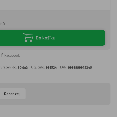
dnů
Do košíku
Facebook
Vrácení do:
Obj. číslo:
EAN:
30 dnů
991524
9999999915246
Recenze
↓