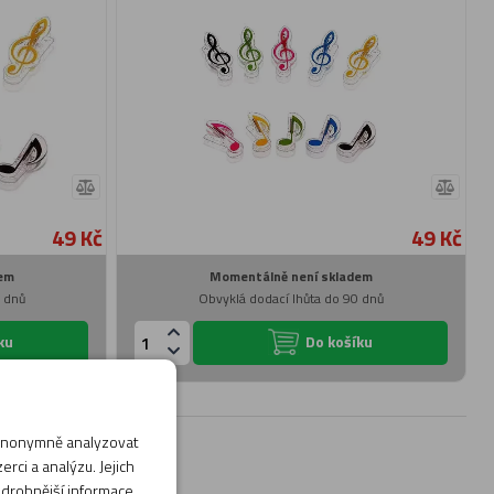
49 Kč
49 Kč
em
Momentálně není skladem
0 dnů
Obvyklá dodací lhůta do 90 dnů
ku
Do košíku
 anonymně analyzovat
rci a analýzu. Jejich
odrobnější informace