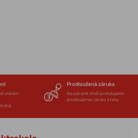
ení
Prodloužená záruka
t vrácení
Na vybrané zboží poskytujeme
prodlouženou záruku 3 roky.
0 dnů.