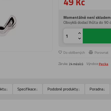
49 Kč
Momentálně není skladem
Obvyklá dodací lhůta do 90 
Do oblíbených
Porovnat
Záruka:
Výrobce:
Pecka
24 měsíců
uktu
Specifikace
Podobné produkty
Poradna
↓
↓
↓
↓