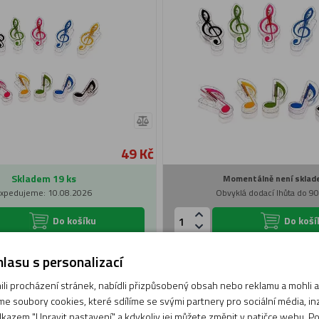
49 Kč
Skladem 19 ks
Momentálně není sklad
xpedujeme: 10.08.2026
Obvyklá dodací lhůta do 9
Do košíku
Do koší
lasu s personalizací
i procházení stránek, nabídli přizpůsobený obsah nebo reklamu a mohli
e soubory cookies, které sdílíme se svými partnery pro sociální média, inze
kazem "Upravit nastavení" a kdykoliv jej můžete změnit v patičce webu. P