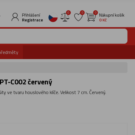
0
0
0
.
Přihlášení
Nákupní košík
Registrace
0 Kč
předměty
 PPT-C002 červený
šity ve tvaru houslového klíče. Velikost 7 cm. Červený.