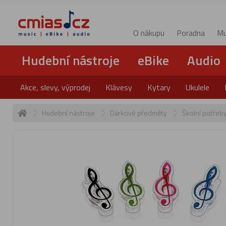
O nákupu
Poradna
Mu
Hudební nástroje
eBike
Audio
Akce, slevy, výprodej
Klávesy
Kytary
Ukulele
Hudební nástroje
Dárkové předměty
Školní potřeb