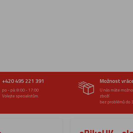
+420 495 221 391
Možnost vrác
po - pá: 8:00 - 17:00
U nás máte možnos
Volejte specialistům.
zboží
bez problémů do 3