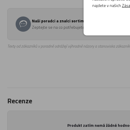
najdete v našich
Zása
Naši poradci a znalci sortimentu hudebních nástrojů 
Zeptejte se na co potřebujete, odpovíme co nejdříve.
Texty od zákazníků v poradně odrážejí výhradně názory a stanoviska zákazník
Recenze
Produkt zatím nemá žádné hodno