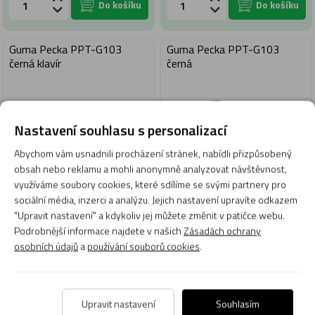
Do košíku
Do košíku
Guma Pecka PPT-G103
Guma Pecka PPT-G103
černá klavír
černá
Nastavení souhlasu s personalizací
Abychom vám usnadnili procházení stránek, nabídli přizpůsobený
obsah nebo reklamu a mohli anonymně analyzovat návštěvnost,
využíváme soubory cookies, které sdílíme se svými partnery pro
sociální média, inzerci a analýzu. Jejich nastavení upravíte odkazem
25 Kč
25 Kč
"Upravit nastavení" a kdykoliv jej můžete změnit v patičce webu.
Podrobnější informace najdete v našich
Zásadách ochrany
Skladem 31 ks
Skladem 31 ks
osobních údajů
a
používání souborů cookies
.
Expedujeme: dnes
Expedujeme: dnes
Do košíku
Do košíku
Upravit nastavení
Souhlasím