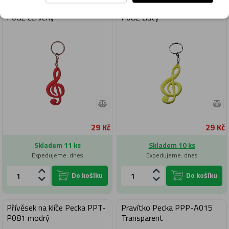
Přívěsek na klíče Pecka PPT-
Přívěsek na klíče Pecka PPT-
P082 červený
P082 žlutý
29 Kč
29 Kč
Skladem 11 ks
Skladem 10 ks
Expedujeme: dnes
Expedujeme: dnes
Do košíku
Do košíku
Přívěsek na klíče Pecka PPT-
Pravítko Pecka PPP-A015
P081 modrý
Transparent