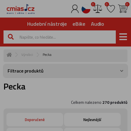
0
0
0
Hudební nástroje
eBike
Audio
Výrobci
Pecka
Filtrace produktů
Pecka
Celkem nalezeno
270 produktů
Doporučené
Nejlevnější