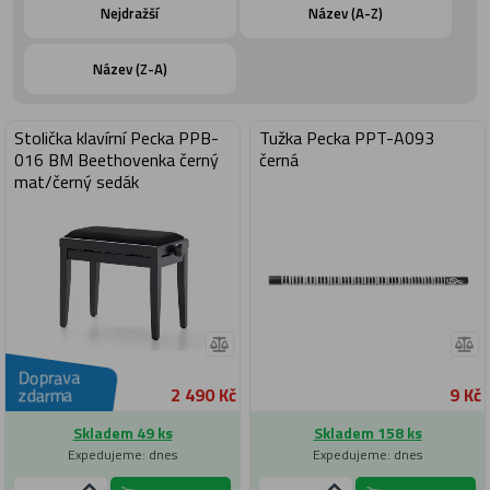
Nejdražší
Název (A-Z)
Název (Z-A)
Stolička klavírní Pecka PPB-
Tužka Pecka PPT-A093
016 BM Beethovenka černý
černá
mat/černý sedák
Doprava
2 490 Kč
9 Kč
zdarma
Skladem 49 ks
Skladem 158 ks
Expedujeme: dnes
Expedujeme: dnes