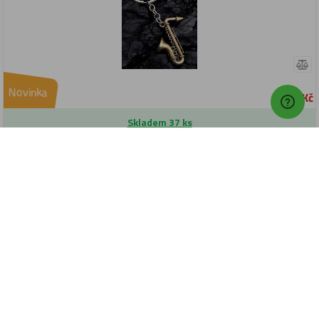
Novinka
29 Kč
Skladem 37 ks
Expedujeme: dnes
Do košíku
Kryt mikrofonu Pecka PWSC-58 Windscreen červený