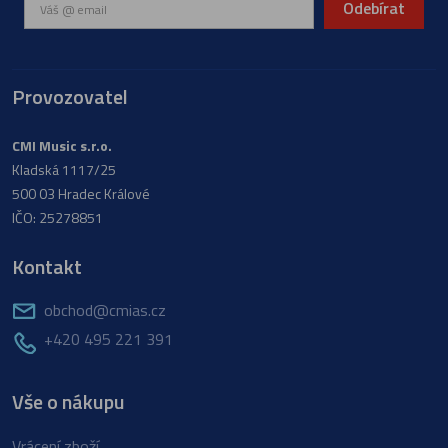
Odebírat
Provozovatel
CMI Music s.r.o.
Kladská 1117/25
500 03 Hradec Králové
IČO: 25278851
Kontakt
obchod@cmias.cz
+420 495 221 391
Vše o nákupu
Vrácení zboží