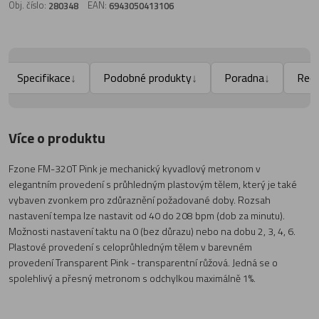
Obj. číslo:
EAN:
280348
6943050413106
Specifikace
Podobné produkty
Poradna
Rec
↓
↓
↓
Více o produktu
Fzone FM-320T Pink je mechanický kyvadlový metronom v
elegantním provedení s průhledným plastovým tělem, který je také
vybaven zvonkem pro zdůraznění požadované doby. Rozsah
nastavení tempa lze nastavit od 40 do 208 bpm (dob za minutu).
Možnosti nastavení taktu na 0 (bez důrazu) nebo na dobu 2, 3, 4, 6.
Plastové provedení s celoprůhledným tělem v barevném
provedení Transparent Pink - transparentní růžová. Jedná se o
spolehlivý a přesný metronom s odchylkou maximálně 1%.