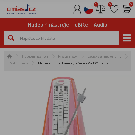
0
0
0
Hudební nástroje
eBike
Audio
Hudební nástroje
Příslušenství
Ladičky a metronomy
Metronomy
Metronom mechanický FZone FM-320T Pink