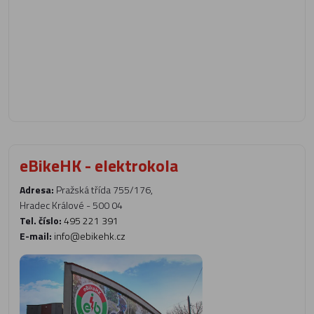
eBikeHK - elektrokola
Adresa:
Pražská třída 755/176,
Hradec Králové - 500 04
Tel. číslo:
495 221 391
E-mail:
info@ebikehk.cz