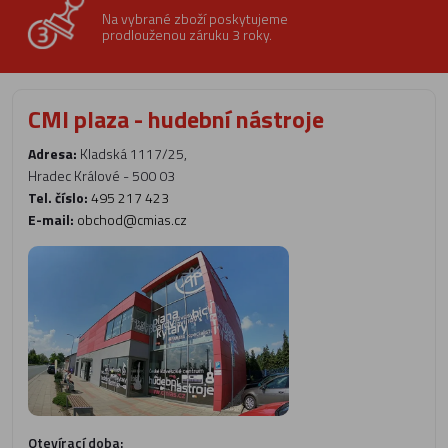
Na vybrané zboží poskytujeme
prodlouženou záruku 3 roky.
CMI plaza - hudební nástroje
Adresa:
Kladská 1117/25,
Hradec Králové - 500 03
Tel. číslo:
495 217 423
E-mail:
obchod@cmias.cz
Otevírací doba: