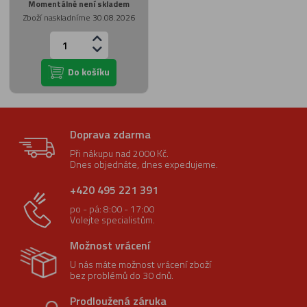
Momentálně není skladem
Zboží naskladníme 30.08.2026
Do košíku
Doprava zdarma
Při nákupu nad 2000 Kč.
Dnes objednáte, dnes expedujeme.
+420 495 221 391
po - pá: 8:00 - 17:00
Volejte specialistům.
Možnost vrácení
U nás máte možnost vrácení zboží
bez problémů do 30 dnů.
Prodloužená záruka