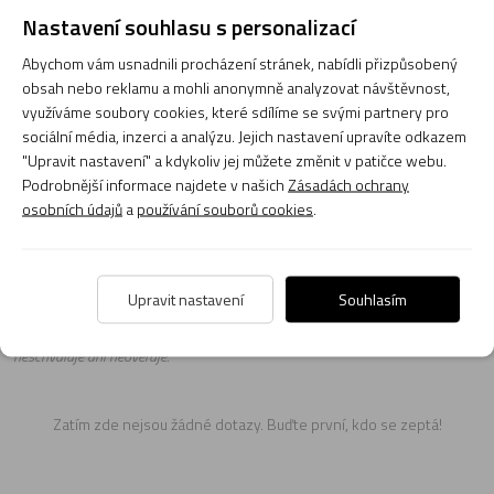
Nastavení souhlasu s personalizací
Abychom vám usnadnili procházení stránek, nabídli přizpůsobený
obsah nebo reklamu a mohli anonymně analyzovat návštěvnost,
využíváme soubory cookies, které sdílíme se svými partnery pro
Naši poradci a znalci sortimentu hudebních nástrojů a kol
sociální média, inzerci a analýzu. Jejich nastavení upravíte odkazem
jsou připraveni odpovídat na Vaše dotazy (pondělí až
"Upravit nastavení" a kdykoliv jej můžete změnit v patičce webu.
pátek, 8:00 až 17:00).
Podrobnější informace najdete v našich
Zásadách ochrany
Zeptejte se na co potřebujete, odpovíme co nejdříve.
osobních údajů
a
používání souborů cookies
.
Položit dotaz
Upravit nastavení
Souhlasím
Texty od zákazníků v poradně odrážejí výhradně názory a stanoviska
zákazníků. Provozovatelé e-shopu CMIAS.cz texty zákazníků předem
neschvaluje ani neověřuje.
Zatím zde nejsou žádné dotazy. Buďte první, kdo se zeptá!