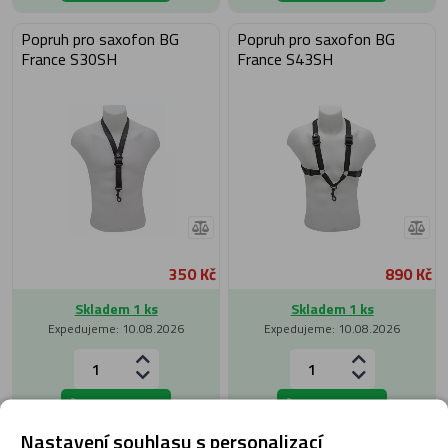
Popruh pro saxofon BG
Popruh pro saxofon BG
France S30SH
France S43SH
350 Kč
890 Kč
Skladem 1 ks
Skladem 1 ks
Expedujeme: 10.08.2026
Expedujeme: 10.08.2026
Do košíku
Do košíku
Nastavení souhlasu s personalizací