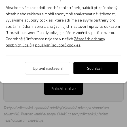
Abychom vám usnadnili procházení stránek, nabídli přizpůsobený
obsah nebo reklamu a mohli anonymně analyzovat návštěvnost,
Poradna
využíváme soubory cookies, které sdílíme se svými partnery pro
sociální média, inzerci a analýzu. Jejich nastavení upravíte odkazem
"Upravit nastavení" a kdykoliv jej můžete změnit v patičce webu.
Podrobnější informace najdete v našich
Zásadách ochrany
osobních údajů
a
používání souborů cookies
.
Naši poradci a znalci sortimentu hudebních nástrojů a kol
jsou připraveni odpovídat na Vaše dotazy (pondělí až
Upravit nastavení
Souhlasím
pátek, 8:00 až 17:00).
Zeptejte se na co potřebujete, odpovíme co nejdříve.
Položit dotaz
Texty od zákazníků v poradně odrážejí výhradně názory a stanoviska
zákazníků. Provozovatelé e-shopu CMIAS.cz texty zákazníků předem
neschvaluje ani neověřuje.