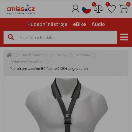
0
0
0
Hudební nástroje
eBike
Audio
Hudební nástroje
Dechy
Saxofony
Příslušenství saxofonů
Popruh pro saxofon BG France S10SH Large popruh