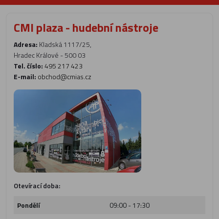
CMI plaza - hudební nástroje
Adresa:
Kladská 1117/25,
Hradec Králové - 500 03
Tel. číslo:
495 217 423
E-mail:
obchod@cmias.cz
Otevírací doba:
Pondělí
09:00 - 17:30