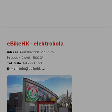
eBikeHK - elektrokola
Adresa:
Pražská třída 755/176,
Hradec Králové - 500 04
Tel. číslo:
495 221 391
E-mail:
info@ebikehk.cz