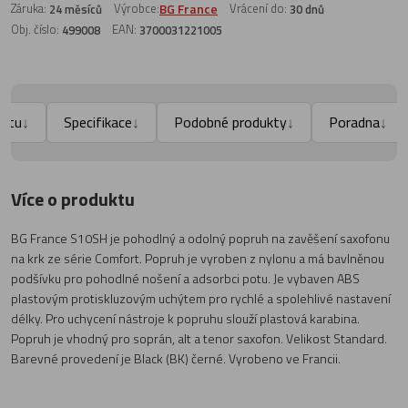
Záruka:
Výrobce:
BG France
Vrácení do:
24 měsíců
30 dnů
Obj. číslo:
EAN:
499008
3700031221005
uktu
Specifikace
Podobné produkty
Poradna
↓
↓
↓
↓
Více o produktu
BG France S10SH je pohodlný a odolný popruh na zavěšení saxofonu
na krk ze série Comfort. Popruh je vyroben z nylonu a má bavlněnou
podšívku pro pohodlné nošení a adsorbci potu. Je vybaven ABS
plastovým protiskluzovým uchýtem pro rychlé a spolehlivé nastavení
délky. Pro uchycení nástroje k popruhu slouží plastová karabina.
Popruh je vhodný pro soprán, alt a tenor saxofon. Velikost Standard.
Barevné provedení je Black (BK) černé. Vyrobeno ve Francii.