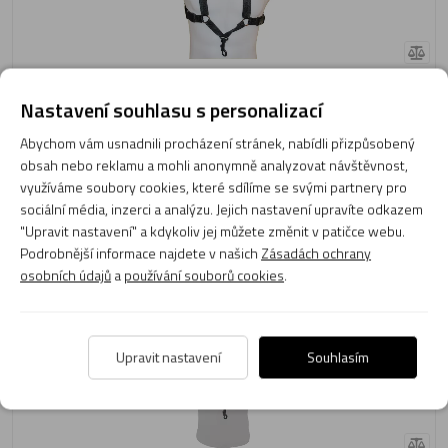
890 Kč
Nastavení souhlasu s personalizací
Skladem 1 ks
Abychom vám usnadnili procházení stránek, nabídli přizpůsobený
Expedujeme: 10.08.2026
obsah nebo reklamu a mohli anonymně analyzovat návštěvnost,
využíváme soubory cookies, které sdílíme se svými partnery pro
Do košíku
sociální média, inzerci a analýzu. Jejich nastavení upravíte odkazem
"Upravit nastavení" a kdykoliv jej můžete změnit v patičce webu.
Podrobnější informace najdete v našich
Zásadách ochrany
Popruh pro saxofon BG France S20SH
osobních údajů
a
používání souborů cookies
.
Upravit nastavení
Souhlasím