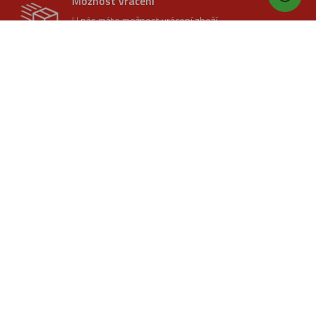
Možnost vrácení
U nás máte možnost vrácení zboží
bez problémů do 30 dnů.
Prodloužená záruka
Na vybrané zboží poskytujeme
prodlouženou záruku 3 roky.
CMI plaza - hudební nástroje
Adresa:
Kladská 1117/25,
Hradec Králové - 500 03
Tel. číslo:
495 217 423
E-mail:
obchod@cmias.cz