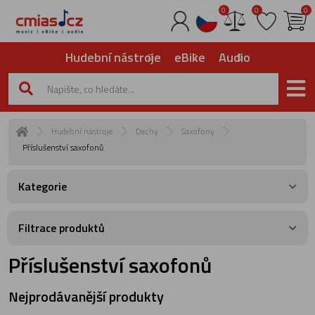
0
0
0
Hudební nástroje
eBike
Audio
Hudební nástroje
Dechy
Saxofony
Příslušenství saxofonů
Kategorie
Filtrace produktů
Příslušenství saxofonů
Nejprodávanější produkty