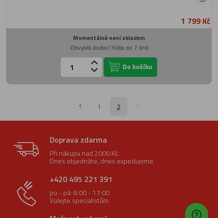
1 799 Kč
Momentálně není skladem
Obvyklá dodací lhůta do 7 dnů
Do košíku
1
2
Doprava zdarma
Při nákupu nad 2000 Kč.
Dnes objednáte, dnes expedujeme.
+420 495 221 391
po - pá: 8:00 - 17:00
Volejte specialistům.