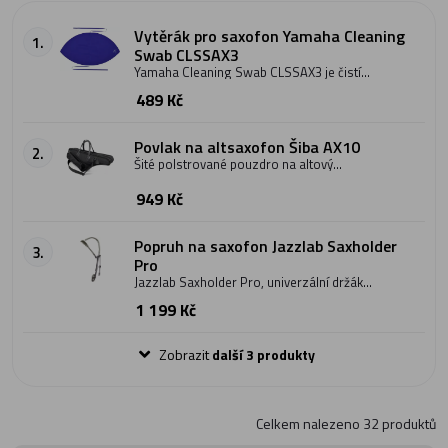
Vytěrák pro saxofon Yamaha Cleaning
1.
Swab CLSSAX3
Yamaha Cleaning Swab CLSSAX3 je čistící
hadřík či vytěrák pro vytírání saxofonu. Je
489 Kč
vyroben z vysoce savého mikrovlákna,
které perfektně vytře vnitřek vašeho
nástroje a zajistí tak jeho delší životnost v
dobré kondici. Rozměry vytěráku jsou 510
Povlak na altsaxofon Šiba AX10
2.
x 924 mm. Celková délka včetně tkanice
Šité polstrované pouzdro na altový
2200 mm. Vyrobeno v Japonsku.
saxofon. Je vyrobeno z nepromokavého
materiálu.Vhodné pro všechny typy
949 Kč
altsaxofonů, s popruhy na záda.
Popruh na saxofon Jazzlab Saxholder
3.
Pro
Jazzlab Saxholder Pro, univerzální držák-
popruh na saxofony.
1 199 Kč
Zobrazit
další 3 produkty
Celkem nalezeno
32
produktů