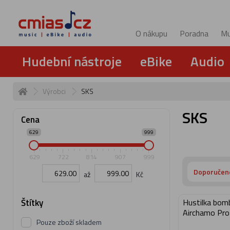
O nákupu
Poradna
Mu
Hudební nástroje
eBike
Audio
Výrobci
SKS
SKS
Cena
629
999
629
722
814
907
999
Doporučen
až
Kč
Štítky
Hustilka bom
Airchamo Pro
Pouze zboží skladem