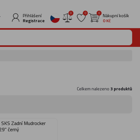
0
0
0
.
Přihlášení
Nákupní košík
Registrace
0 Kč
Celkem nalezeno
3 produktů
k SKS Zadní Mudrocker
29" černý