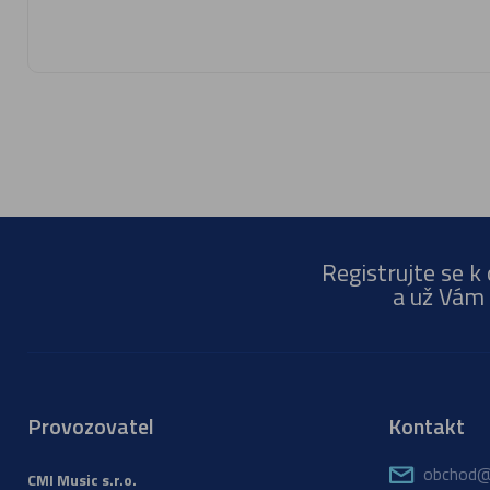
Registrujte se k
a už Vám 
Provozovatel
Kontakt
obchod@
CMI Music s.r.o.