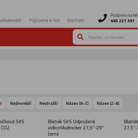
Podpora na tel
zikalendář
Půjčovna e-kol
Kontakt
495 221 391
é
Nejlevnější
Nejdražší
Název (A-Z)
Název (Z-A)
bičková SKS
Blatník SKS Odpružená
Blatní
 CO2
vidliceMudrocker 27,5"-29"
27,5"-
černý