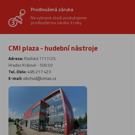
Prodloužená záruka
Na vybrané zboží poskytujeme
prodlouženou záruku 3 roky.
CMI plaza - hudební nástroje
Adresa:
Kladská 1117/25,
Hradec Králové - 500 03
Tel. číslo:
495 217 423
E-mail:
obchod@cmias.cz