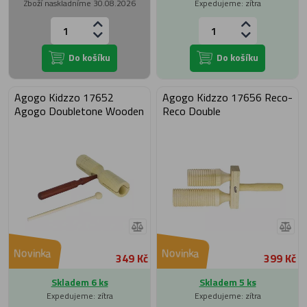
Zboží naskladníme 30.08.2026
Expedujeme: zítra
Do košíku
Do košíku
Agogo Kidzzo 17652
Agogo Kidzzo 17656 Reco-
Agogo Doubletone Wooden
Reco Double
Novinka
Novinka
349 Kč
399 Kč
Skladem 6 ks
Skladem 5 ks
Expedujeme: zítra
Expedujeme: zítra