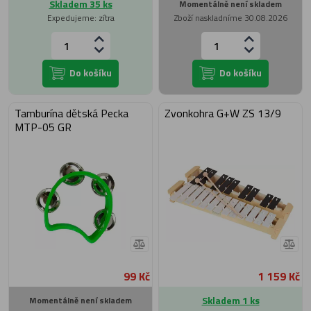
Skladem 35 ks
Momentálně není skladem
Expedujeme: zítra
Zboží naskladníme 30.08.2026
Do košíku
Do košíku
Tamburína dětská Pecka
Zvonkohra G+W ZS 13/9
MTP-05 GR
99 Kč
1 159 Kč
Skladem 1 ks
Momentálně není skladem