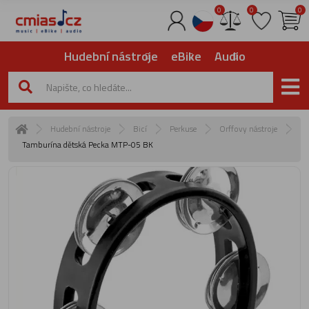
0
0
0
Hudební nástroje
eBike
Audio
Hudební nástroje
Bicí
Perkuse
Orffovy nástroje
Tamburína dětská Pecka MTP-05 BK