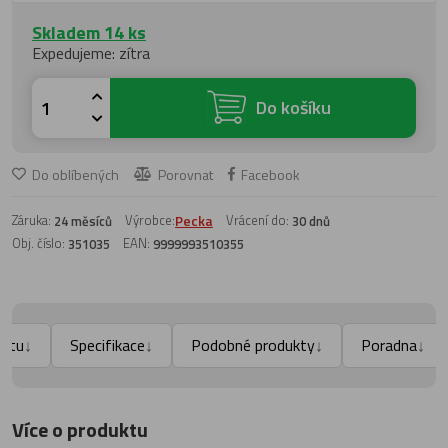
Skladem 14 ks
Expedujeme: zítra
Do košíku
Do oblíbených
Porovnat
Facebook
Záruka:
Výrobce:
Pecka
Vrácení do:
24 měsíců
30 dnů
Obj. číslo:
EAN:
351035
9999993510355
uktu
Specifikace
Podobné produkty
Poradna
↓
↓
↓
↓
Více o produktu