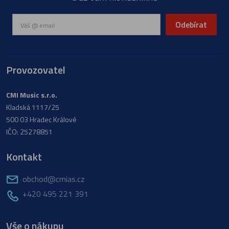
Odebírat
Provozovatel
CMI Music s.r.o.
Kladská 1117/25
500 03 Hradec Králové
IČO: 25278851
Kontakt
obchod@cmias.cz
+420 495 221 391
Vše o nákupu