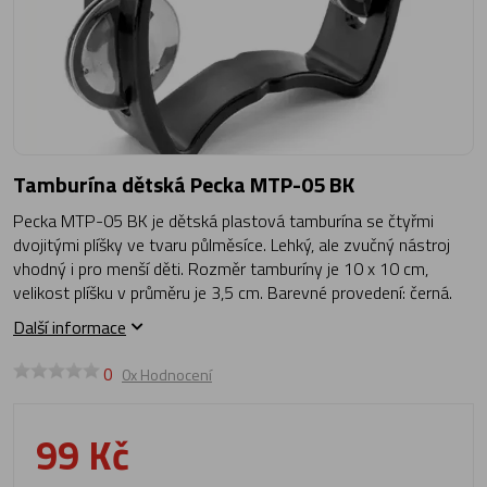
Tamburína dětská Pecka MTP-05 BK
Pecka MTP-05 BK je dětská plastová tamburína se čtyřmi
dvojitými plíšky ve tvaru půlměsíce. Lehký, ale zvučný nástroj
vhodný i pro menší děti. Rozměr tamburíny je 10 x 10 cm,
velikost plíšku v průměru je 3,5 cm. Barevné provedení: černá.
Další informace
0
0x Hodnocení
99 Kč