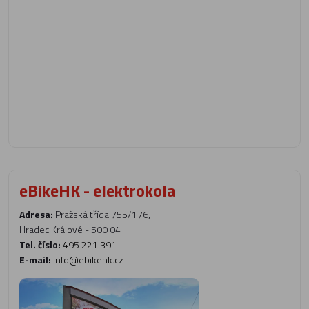
eBikeHK - elektrokola
Adresa:
Pražská třída 755/176,
Hradec Králové - 500 04
Tel. číslo:
495 221 391
E-mail:
info@ebikehk.cz