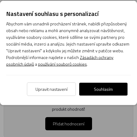
Texty od zákazníků v poradně odrážejí výhradně názory a stanoviska
Nastavení souhlasu s personalizací
zákazníků. Provozovatelé e-shopu CMIAS.cz texty zákazníků předem
Abychom vám usnadnili procházení stránek, nabídli přizpůsobený
neschvaluje ani neověřuje.
obsah nebo reklamu a mohli anonymně analyzovat návštěvnost,
využíváme soubory cookies, které sdílíme se svými partnery pro
Zatím zde nejsou žádné dotazy. Buďte první, kdo se zeptá!
sociální média, inzerci a analýzu. Jejich nastavení upravíte odkazem
"Upravit nastavení" a kdykoliv jej můžete změnit v patičce webu.
Podrobnější informace najdete v našich
Zásadách ochrany
osobních údajů
a
používání souborů cookies
.
Recenze
Upravit nastavení
Souhlasím
Produkt zatím nemá žádné hodnocení,
buďte první, kdo
produkt ohodnotí!
Přidat hodnocení