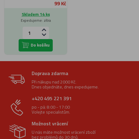
99 Kč
Skladem 14 ks
Expedujeme: zítra
Do košíku
Doprava zdarma
Při nákupu nad 2000 Kč.
Dnes objednáte, dnes expedujeme.
+420 495 221 391
po - pá: 8:00 - 17:00
Volejte specialistům.
Možnost vrácení
U nás máte možnost vrácení zboží
bez problémů do 30 dnů.