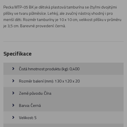
Pecka MTP-05 BK je dětská plastová tamburína se čtyřmi dvojitými
plíšky ve tvaru půlměsíce. Lehký, ale zvučný nástroj vhodný i pro
menší děti. Rozměr tamburíny je 10 x 10 cm, velikost plíšku v průměru
je 3,5 cm. Barevné provedení: černá.
Specifikace
Čistá hmotnost produktu (kg): 0,400
Rozměr balení (mm): 130 x 120 x 20
Země původu: Čína
Barva: Černá
Velikost: S