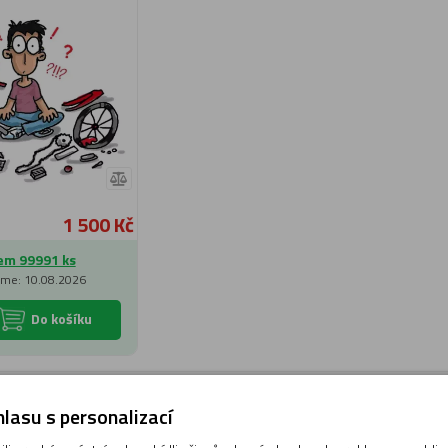
1 500 Kč
em 99991 ks
me: 10.08.2026
Do košíku
Nebyly nalezeny žádné p
lasu s personalizací