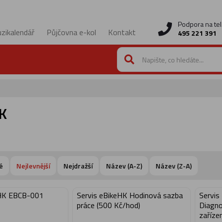
Podpora na tel
zikalendář
Půjčovna e-kol
Kontakt
495 221 391
K
é
Nejlevnější
Nejdražší
Název (A-Z)
Název (Z-A)
eHK EBCB-001
Servis eBikeHK Hodinová sazba
Servis
práce (500 Kč/hod)
Diagno
zařízen