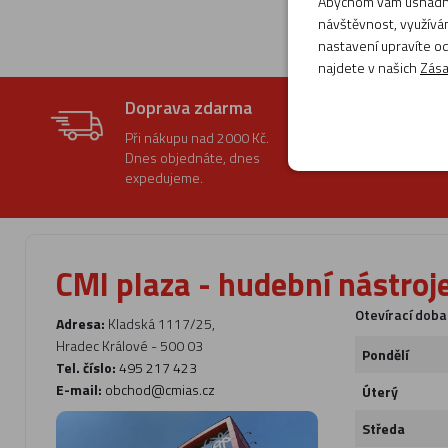
Abychom vám usnadnil
návštěvnost, využívám
nastavení upravíte od
najdete v našich
Zása
Doprava zdarma
Při nákupu nad 2000 Kč.
Dnes objednáte, dnes
expedujeme.
CMI plaza - hudební nástroj
Otevírací doba
Adresa:
Kladská 1117/25,
Hradec Králové - 500 03
Pondělí
Tel. číslo:
495 217 423
E-mail:
obchod@cmias.cz
Úterý
Středa