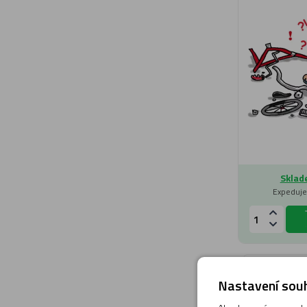
Sklad
Expeduje
Nastavení souh