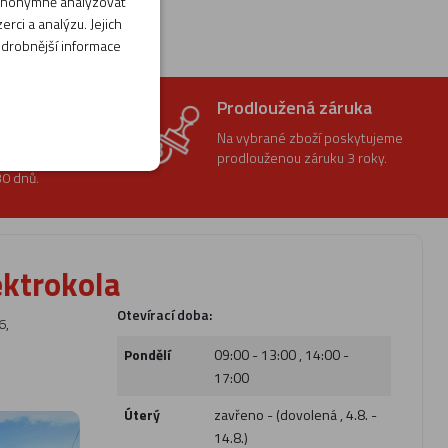
 anonymně analyzovat
rci a analýzu. Jejich
odrobnější informace
ení
Prodloužená záruka
t vrácení
Na vybrané zboží poskytujeme
prodlouženou záruku 3 roky.
0 dnů.
ektrokola
Otevírací doba:
6,
Pondělí
09:00 - 13:00 , 14:00 -
17:00
Úterý
zavřeno - (dovolená , 4.8. -
14.8.)