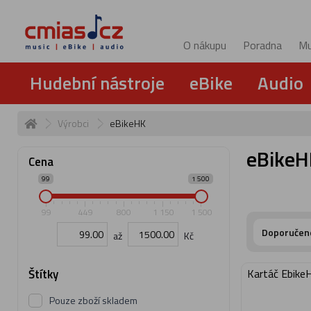
O nákupu
Poradna
Mu
Hudební nástroje
eBike
Audio
Výrobci
eBikeHK
eBikeH
Cena
99
1 500
99
449
800
1 150
1 500
Doporučen
až
Kč
Štítky
Kartáč Ebik
Pouze zboží skladem