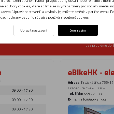
i procházení stránek, nabídli přizpůsobený obsah nebo reklamu a mohli
e soubory cookies, které sdílíme se svými partnery pro sociální média, inze
kazem "Upravit nastavení" a kdykoliv jej můžete změnit v patičce webu. P
dách ochrany osobních údajů
a
používání souborů cookies
.
+420 495 221 391
Možnost vrác
Upravit nastavení
Souhlasím
po - pá: 8:00 - 17:00
U nás máte možnos
Volejte specialistům.
zboží
bez problémů do 3
e
eBikeHK - el
:
Adresa:
Pražská třída 755/17
Hradec Králové - 500 04
09:00 - 17:30
Tel. číslo:
495 221 391
E-mail:
info@ebikehk.cz
09:00 - 17:30
09:00 - 17:30