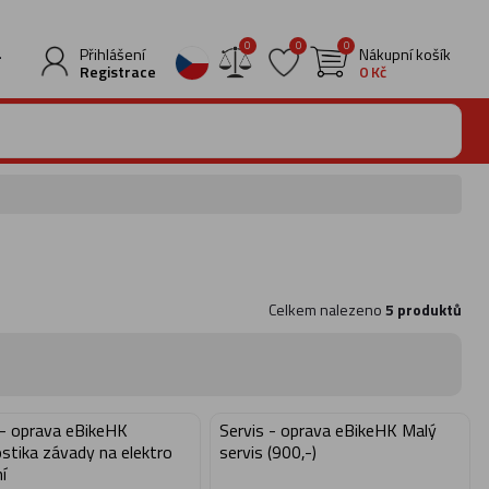
0
0
0
.
Přihlášení
Nákupní košík
Registrace
0 Kč
Celkem nalezeno
5 produktů
 - oprava eBikeHK
Servis - oprava eBikeHK Malý
stika závady na elektro
servis (900,-)
í