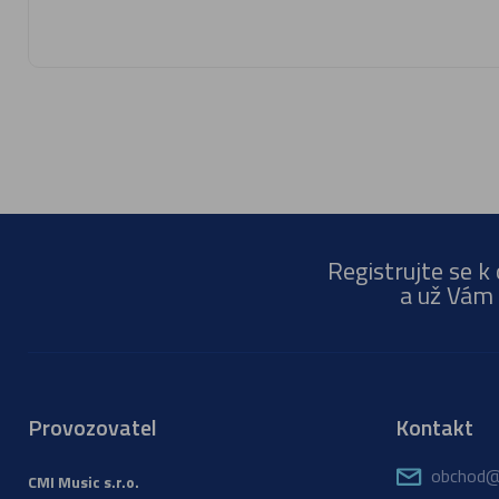
Registrujte se k
a už Vám 
Provozovatel
Kontakt
obchod@
CMI Music s.r.o.