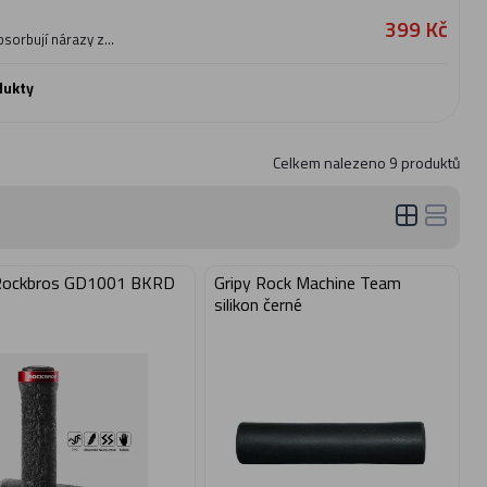
399 Kč
bsorbují nárazy z
o vytvarování gripu pak
y. Díky perfektní
lastnosti za jakéhokoliv
dukty
h a neprotáčejí se. Mají
Celkem nalezeno
9
produktů
 Rockbros GD1001 BKRD
Gripy Rock Machine Team
silikon černé