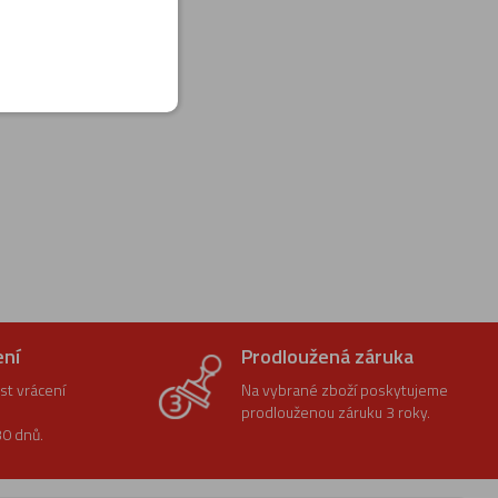
ení
Prodloužená záruka
t vrácení
Na vybrané zboží poskytujeme
prodlouženou záruku 3 roky.
0 dnů.