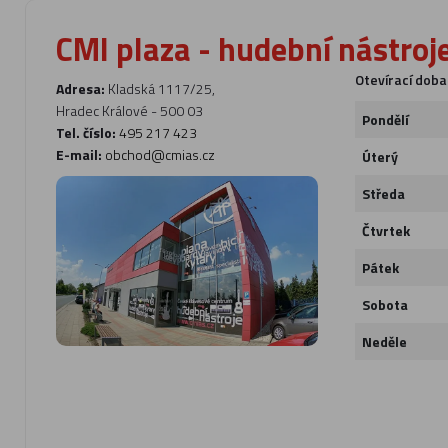
CMI plaza - hudební nástroj
Otevírací doba
Adresa:
Kladská 1117/25,
Hradec Králové - 500 03
Pondělí
Tel. číslo:
495 217 423
E-mail:
obchod@cmias.cz
Úterý
Středa
Čtvrtek
Pátek
Sobota
Neděle