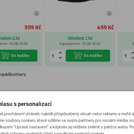
399 Kč
499 Kč
ladem 2 ks
Skladem 1 ks
eme: 10.08.2026
Expedujeme: 10.08.2026
Do košíku
Do košíku
rankBrothers
lasu s personalizací
i procházení stránek, nabídli přizpůsobený obsah nebo reklamu a mohli
e soubory cookies, které sdílíme se svými partnery pro sociální média, inze
kazem "Upravit nastavení" a kdykoliv jej můžete změnit v patičce webu. P
dách ochrany osobních údajů
a
používání souborů cookies
.