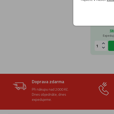
Sk
Expeduj
Doprava zdarma
Při nákupu nad 2000 Kč.
Dnes objednáte, dnes
expedujeme.