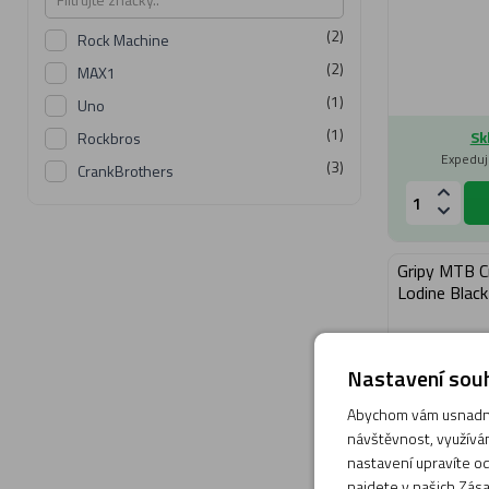
(2)
Rock Machine
(2)
MAX1
(1)
Uno
(1)
Sk
Rockbros
Expeduj
(3)
CrankBrothers
Gripy MTB C
Lodine Black
Nastavení souh
Abychom vám usnadnil
návštěvnost, využívám
nastavení upravíte od
najdete v našich
Zása