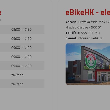
e
eBikeHK - el
:
Adresa:
Pražská třída 755/17
Hradec Králové - 500 04
09:00 - 17:30
Tel. číslo:
495 221 391
E-mail:
info@ebikehk.cz
09:00 - 17:30
09:00 - 17:30
09:00 - 17:30
09:00 - 17:30
zavřeno
zavřeno