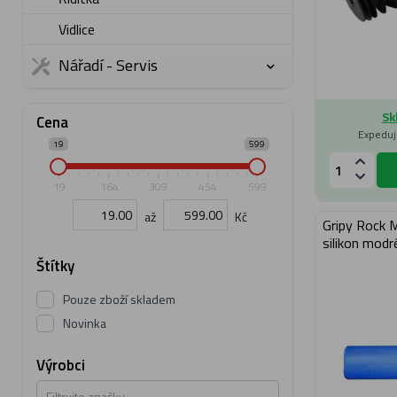
Vidlice
Nářadí - Servis
Sk
Cena
Expeduj
19
599
19
164
309
454
599
až
Kč
Gripy Rock 
silikon modr
Štítky
Pouze zboží skladem
Novinka
Výrobci