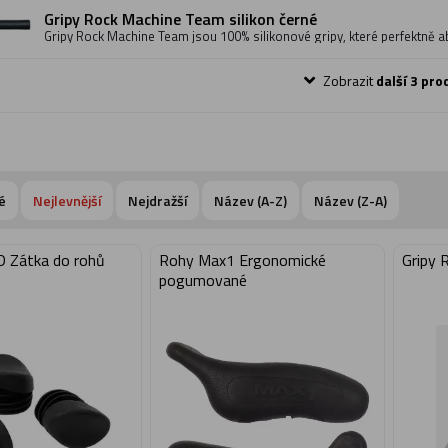
Gripy Rock Machine Team silikon černé
Gripy Rock Machine Team jsou 100% silikonové gripy, které perfektně a
řidítek. Tyto speciální silikonové gripy disponují paměťovým efektem, p
perfektně sedí do ruky. Padnou skvěle do ruky a velmi dobře tlumí otřes
absorbci nárazů eliminují bolest a znecitlivění rukou. Udržují si stejné v
Zobrazit
další 3 pro
počasí, za mokra i sucha. Při správné montáži perfektně sedí na řídítkác
jednoduchou údržbu. Délka gripu: 130 mm. Barva: černá.
é
Nejlevnější
Nejdražší
Název (A-Z)
Název (Z-A)
 Zátka do rohů
Rohy Max1 Ergonomické
Gripy
pogumované