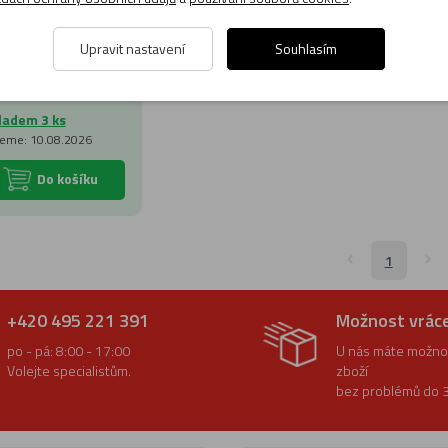
Upravit nastavení
Souhlasím
599 Kč
ladem 3 ks
eme: 10.08.2026
Do košíku
1
+420 495 221 391
Možnost vrác
po - pá: 8:00 - 17:00
U nás máte možnos
Volejte specialistům.
zboží
bez problémů do 3