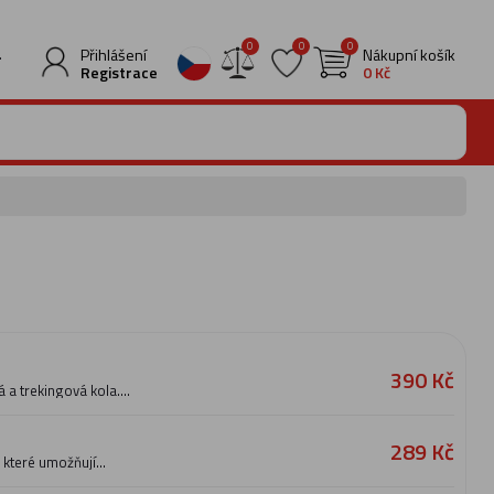
0
0
0
.
Přihlášení
Nákupní košík
Registrace
0 Kč
390 Kč
a trekingová kola.
bře zafixuje proti
erá velmi dobře tlumí
st 95 g (pár).
289 Kč
 které umožňují