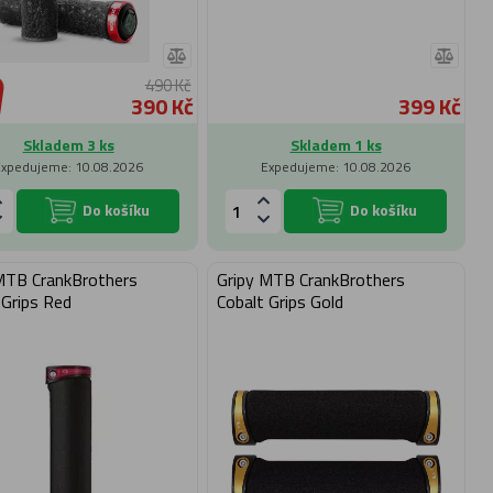
490 Kč
390 Kč
399 Kč
Skladem 3 ks
Skladem 1 ks
Expedujeme: 10.08.2026
Expedujeme: 10.08.2026
Do košíku
Do košíku
MTB CrankBrothers
Gripy MTB CrankBrothers
 Grips Red
Cobalt Grips Gold