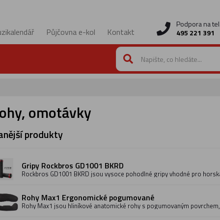
Podpora na tel
zikalendář
Půjčovna e-kol
Kontakt
495 221 391
rohy, omotávky
nější produkty
Gripy Rockbros GD1001 BKRD
Rockbros GD1001 BKRD jsou vysoce pohodlné gripy vhodné pro horská 
Tyto gripy mají objímku na vnitřní straně gripu, která tento grip velmi do
posouvání. Gripy jsou vyrobené z měkké, přitom velmi odolné pryže, kt
vibrace. Rozměry jsou 133 x 34 mm. Vnitřní průměr je 22,2 mm. Hmotno
Rohy Max1 Ergonomické pogumované
Rohy Max1 jsou hliníkové anatomické rohy s pogumovaným povrchem,
příjemný úchop řidítek, které oceníte při delších vyjížďkách.