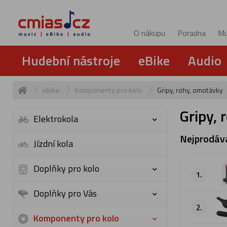
O nákupu
Poradna
Mu
Hudební nástroje
eBike
Audio
eBike
Komponenty pro kolo
Gripy, rohy, omotávky
Gripy, 
Elektrokola
Nejprodáva
Jízdní kola
Doplňky pro kolo
1.
Doplňky pro Vás
2.
Komponenty pro kolo