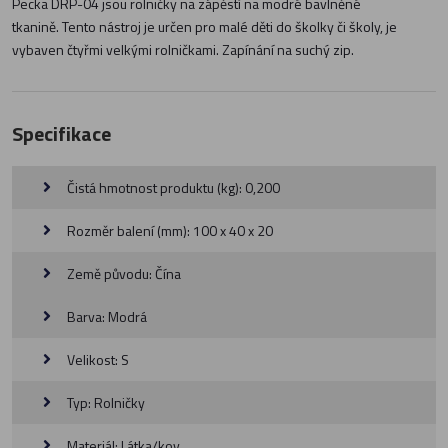
Pecka DRP-04 jsou rolničky na zápěstí na modré bavlněné
tkanině. Tento nástroj je určen pro malé děti do školky či školy, je
vybaven čtyřmi velkými rolničkami. Zapínání na suchý zip.
Specifikace
Čistá hmotnost produktu (kg): 0,200
Rozměr balení (mm): 100 x 40 x 20
Země původu: Čína
Barva: Modrá
Velikost: S
Typ: Rolničky
Materiál: Látka/kov