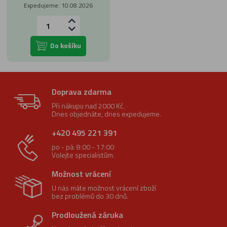
Expedujeme: 10.08.2026
Do košíku
Doprava zdarma
Při nákupu nad 2000 Kč.
Dnes objednáte, dnes expedujeme.
+420 495 221 391
po - pá: 8:00 - 17:00
Volejte specialistům.
Možnost vrácení
U nás máte možnost vrácení zboží
bez problémů do 30 dnů.
Prodloužená záruka