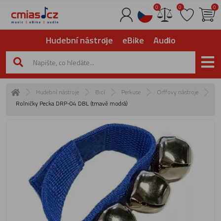
0
0
0
Hudební nástroje
eBike
Audio
Hudební nástroje
Bicí
Perkuse
Orffovy nástroje
Rolničky Pecka DRP-04 DBL (tmavě modrá)