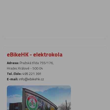
eBikeHK - elektrokola
Adresa:
Pražská třída 755/176,
Hradec Králové - 500 04
Tel. číslo:
495 221 391
E-mail:
info@ebikehk.cz