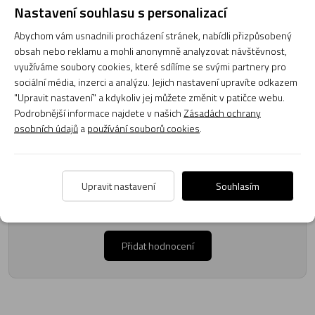
zákazníků. Provozovatelé e-shopu CMIAS.cz texty zákazníků předem
Nastavení souhlasu s personalizací
neschvaluje ani neověřuje.
Abychom vám usnadnili procházení stránek, nabídli přizpůsobený
obsah nebo reklamu a mohli anonymně analyzovat návštěvnost,
Zatím zde nejsou žádné dotazy. Buďte první, kdo se zeptá!
využíváme soubory cookies, které sdílíme se svými partnery pro
sociální média, inzerci a analýzu. Jejich nastavení upravíte odkazem
"Upravit nastavení" a kdykoliv jej můžete změnit v patičce webu.
Podrobnější informace najdete v našich
Zásadách ochrany
osobních údajů
a
používání souborů cookies
.
Recenze
Upravit nastavení
Souhlasím
Produkt zatím nemá žádné hodnocení,
buďte první, kdo
produkt ohodnotí!
Přidat hodnocení