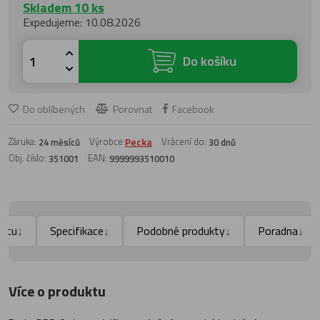
Skladem 10 ks
Expedujeme: 10.08.2026
Do košíku
Do oblíbených
Porovnat
Facebook
Záruka:
Výrobce:
Pecka
Vrácení do:
24 měsíců
30 dnů
Obj. číslo:
EAN:
351001
9999993510010
uktu
Specifikace
Podobné produkty
Poradna
↓
↓
↓
↓
Více o produktu