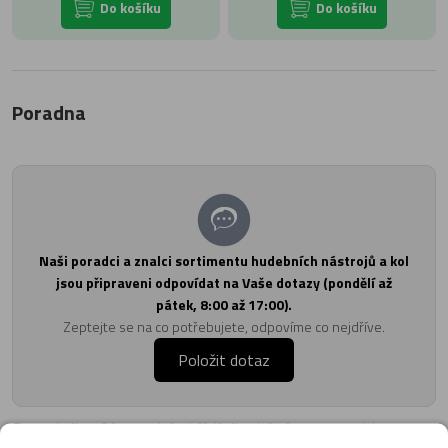
Do košíku
Do košíku
Poradna
Naši poradci a znalci sortimentu hudebních nástrojů a kol
jsou připraveni odpovídat na Vaše dotazy (pondělí až
pátek, 8:00 až 17:00).
Zeptejte se na co potřebujete, odpovíme co nejdříve.
Položit dotaz
Texty od zákazníků v poradně odrážejí výhradně názory a stanoviska