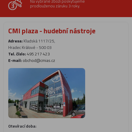
Na vybrané zboží poskytujeme
prodlouženou záruku 3 roky.
CMI plaza - hudební nástroje
Adresa:
Kladská 1117/25,
Hradec Králové - 500 03
Tel. číslo:
495 217 423
E-mail:
obchod@cmias.cz
Otevírací doba: