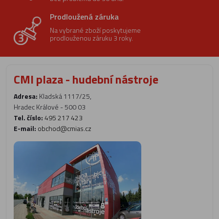
Prodloužená záruka
Na vybrané zboží poskytujeme
prodlouženou záruku 3 roky.
CMI plaza - hudební nástroje
Adresa:
Kladská 1117/25,
Hradec Králové - 500 03
Tel. číslo:
495 217 423
E-mail:
obchod@cmias.cz