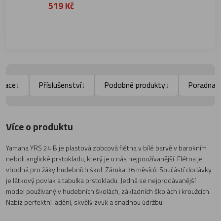
519 Kč
ikace
Příslušenství
Podobné produkty
Poradna
↓
↓
↓
↓
Více o produktu
Yamaha YRS 24 B je plastová zobcová flétna v bílé barvě v barokním
neboli anglické prstokladu, který je u nás nejpoužívanější. Flétna je
vhodná pro žáky hudebních škol. Záruka 36 měsíců. Součástí dodávky
je látkový povlak a tabulka prstokladu. Jedná se nejprodávanější
model používaný v hudebních školách, základních školách i kroužcích.
Nabíz perfektní ladění, skvělý zvuk a snadnou údržbu.