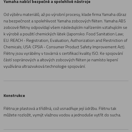
Yamaha nabízí bezpečné a spolehlivé nástroje
Od výběru materiálů, až po výrobní procesy, klade firma Yamaha důraz
na bezpečnost a spolehlivost Yamaha zobcových fléten. Yamaha ABS
zobcové flétny odpovídají všem následujícím nařízením vztahujícím se
k výrobě a použití chemických látek (Japonsko: Food Sanitation Law;
EU: REACH - Registration, Evaluation, Authorization and Restriction of
Chemicals; USA: CPSIA - Consumer Product Safety Improvement Act).
Flétny jsou vyráběny v továrná s certifikací kvality ISO. Ke spojování
částí sopránových a altových zobcových fléten je namísto lepení
využívána ultrazvuková technologie spojování.
Konstrukce
Flétna je plastová a třídílná, což usnadňuje její údržbu. Flétnu tak
můžete rozložit, vymýt vlažnou vodou a jednoduše vytřít do sucha.