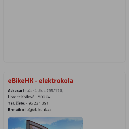
eBikeHK - elektrokola
Adresa:
Pražská třída 755/176,
Hradec Králové - 500 04
Tel. číslo:
495 221 391
E-mail:
info@ebikehk.cz