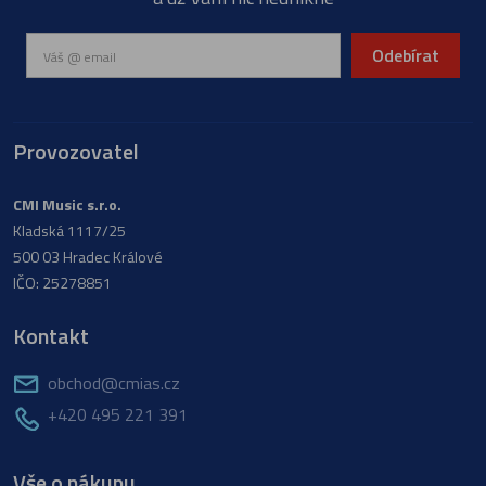
Odebírat
Provozovatel
CMI Music s.r.o.
Kladská 1117/25
500 03 Hradec Králové
IČO: 25278851
Kontakt
obchod@cmias.cz
+420 495 221 391
Vše o nákupu