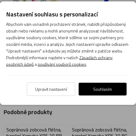
Nastavení souhlasu s personalizací
Abychom vám usnadnili procházení stránek, nabídli přizpůsobený
obsah nebo reklamu a mohli anonymně analyzovat návštěvnost,
využíváme soubory cookies, které sdílíme se svými partnery pro
49 Kč
49 Kč
sociální média, inzerci a analýzu. Jejich nastavení upravíte odkazem
Skladem 189 ks
Momentálně není skladem
"Upravit nastavení" a kdykoliv jej můžete změnit v patičce webu.
Obvyklá dodací lhůta do 90 dnů
Expedujeme: dnes
Podrobnější informace najdete v našich
Zásadách ochrany
osobních údajů
a
používání souborů cookies
.
Do košíku
Do košíku
Upravit nastavení
Souhlasím
Podobné produkty
Sopránová zobcová flétna,
Sopránová zobcová flétna,
barokní Yamaha YRS 20 BB
barokní Yamaha YRS 20 BG