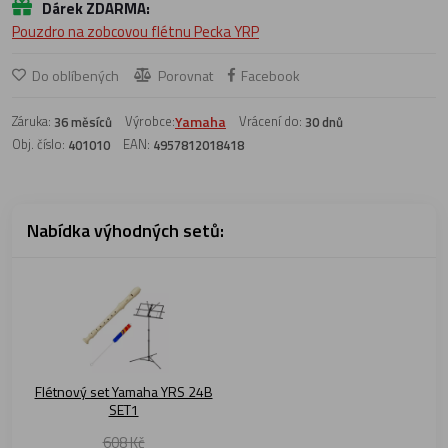
Dárek ZDARMA:
Pouzdro na zobcovou flétnu Pecka YRP
Do oblíbených
Porovnat
Facebook
Záruka:
Výrobce:
Yamaha
Vrácení do:
36 měsíců
30 dnů
Obj. číslo:
EAN:
401010
4957812018418
Nabídka výhodných setů:
Flétnový set Yamaha YRS 24B
SET1
608 Kč