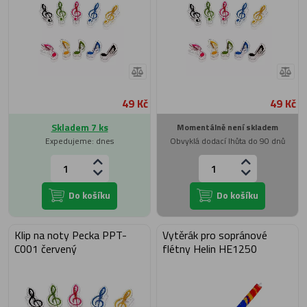
49 Kč
49 Kč
Skladem 7 ks
Momentálně není skladem
Expedujeme: dnes
Obvyklá dodací lhůta do 90 dnů
Do košíku
Do košíku
Klip na noty Pecka PPT-
Vytěrák pro sopránové
C001 červený
flétny Helin HE1250