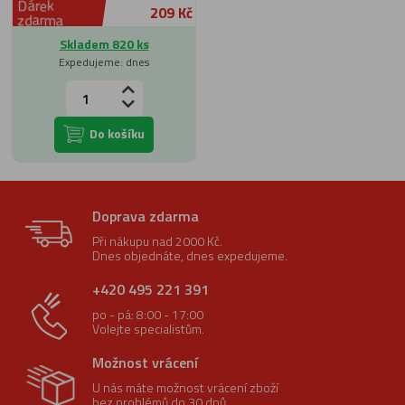
Dárek
209 Kč
zdarma
Skladem 820 ks
Expedujeme: dnes
Do košíku
Doprava zdarma
Při nákupu nad 2000 Kč.
Dnes objednáte, dnes expedujeme.
+420 495 221 391
po - pá: 8:00 - 17:00
Volejte specialistům.
Možnost vrácení
U nás máte možnost vrácení zboží
bez problémů do 30 dnů.