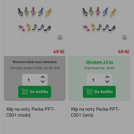
49 Kč
49 Kč
Skladem 23 ks
Momentálně není skladem
Obvyklá dodací lhůta do 90 dnů
Expedujeme: dnes
Do košíku
Do košíku
Klip na noty Pecka PPT-
Klip na noty Pecka PPT-
C001 modrý
C001 černý