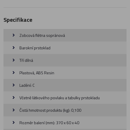
Specifikace
Zobcová flétna sopránová
Barokní prstoklad
Tří dílná
Plastová, ABS Resin
Ladění: C
Včetně látkového povlaku a tabulky prstokladu
Čistá hmotnost produktu (kg): 0,100
Rozměr balení (mm): 370 x 60 x 40