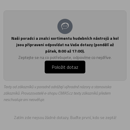
Naši poradci a znalci sortimentu hudebních nástrojů a kol
jsou připraveni odpovídat na Vaše dotazy (pondělí až
pátek, 8:00 až 17:00).
Zeptejte se na co potřebujete, odpovíme co nejdříve.
Položit dotaz
Texty od zákazníků v poradně odrážejí výhradně názory a stanoviska
zákazníků. Provozovatelé e-shopu CMIAS.cz texty zákazníků předem
neschvaluje ani neověřuje.
Zatím zde nejsou žádné dotazy. Buďte první, kdo se zeptá!