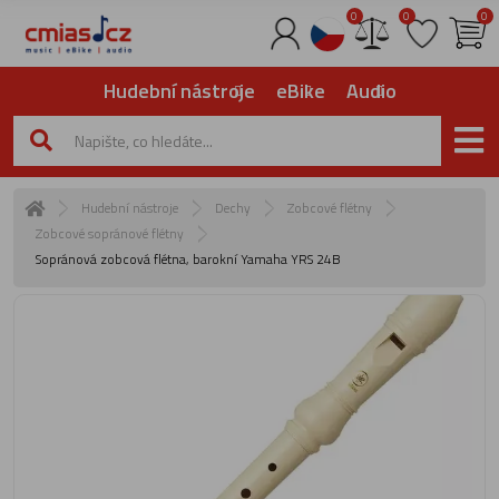
0
0
0
Hudební nástroje
eBike
Audio
Hudební nástroje
Dechy
Zobcové flétny
Zobcové sopránové flétny
Sopránová zobcová flétna, barokní Yamaha YRS 24B