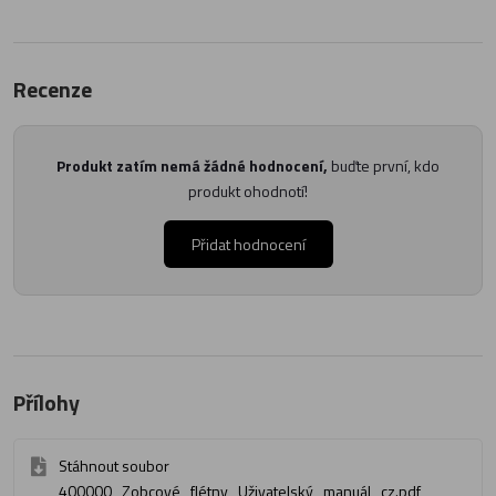
Recenze
Produkt zatím nemá žádné hodnocení,
buďte první, kdo
produkt ohodnotí!
Přidat hodnocení
Přílohy
Stáhnout soubor
400000_Zobcové_flétny_Uživatelský_manuál_cz.pdf