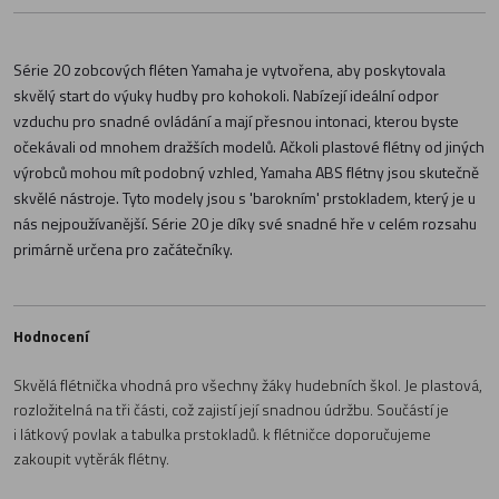
Série 20 zobcových fléten Yamaha je vytvořena, aby poskytovala
skvělý start do výuky hudby pro kohokoli. Nabízejí ideální odpor
vzduchu pro snadné ovládání a mají přesnou intonaci, kterou byste
očekávali od mnohem dražších modelů. Ačkoli plastové flétny od jiných
výrobců mohou mít podobný vzhled, Yamaha ABS flétny jsou skutečně
skvělé nástroje. Tyto modely jsou s 'barokním' prstokladem, který je u
nás nejpoužívanější. Série 20 je díky své snadné hře v celém rozsahu
primárně určena pro začátečníky.
Hodnocení
Skvělá flétnička vhodná pro všechny žáky hudebních škol. Je plastová,
rozložitelná na tři části, což zajistí její snadnou údržbu. Součástí je
i látkový povlak a tabulka prstokladů. k flétničce doporučujeme
zakoupit vytěrák flétny.