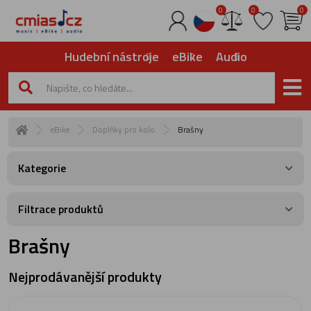
0
0
0
Hudební nástroje
eBike
Audio
eBike
Doplňky pro kolo
Brašny
Kategorie
Filtrace produktů
Brašny
Nejprodávanější produkty