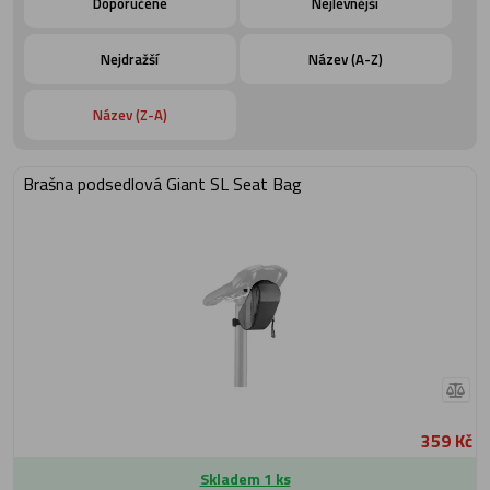
Doporučené
Nejlevnější
Nejdražší
Název (A-Z)
Název (Z-A)
Brašna podsedlová Giant SL Seat Bag
359 Kč
Skladem 1 ks