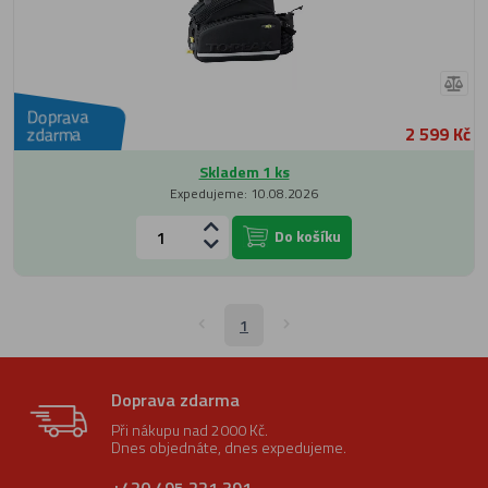
Doprava
2 599 Kč
zdarma
Skladem 1 ks
Expedujeme: 10.08.2026
Do košíku
1
Doprava zdarma
Při nákupu nad 2000 Kč.
Dnes objednáte, dnes expedujeme.