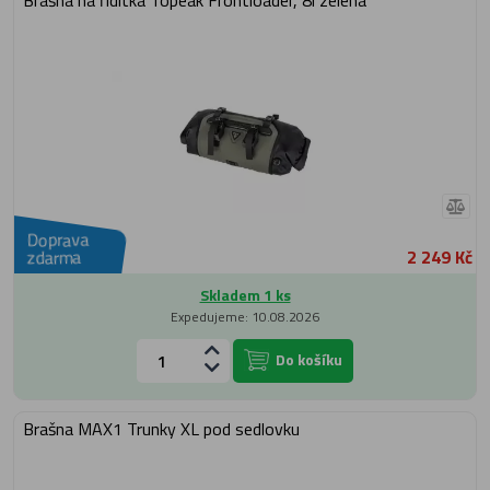
Brašna na řidítka Topeak Frontloader, 8l zelená
Doprava
2 249 Kč
zdarma
Skladem 1 ks
Expedujeme: 10.08.2026
Do košíku
Brašna MAX1 Trunky XL pod sedlovku