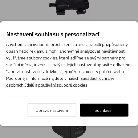
Nastavení souhlasu s personalizací
1 159 Kč
Abychom vám usnadnili procházení stránek, nabídli přizpůsobený
Skladem 1 ks
obsah nebo reklamu a mohli anonymně analyzovat návštěvnost,
Expedujeme: 10.08.2026
využíváme soubory cookies, které sdílíme se svými partnery pro
sociální média, inzerci a analýzu. Jejich nastavení upravíte odkazem
Do košíku
"Upravit nastavení" a kdykoliv jej můžete změnit v patičce webu.
Podrobnější informace najdete v našich
Zásadách ochrany
osobních údajů
a
používání souborů cookies
.
Brašna Blackburn Local Trunk Bag
Upravit nastavení
Souhlasím