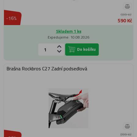
699 Kč
-16%
590 Kč
Skladem 1 ks
Expedujeme: 10.08.2026
Do košíku
Brašna Rockbros C27 Zadní podsedlová
899 Kč