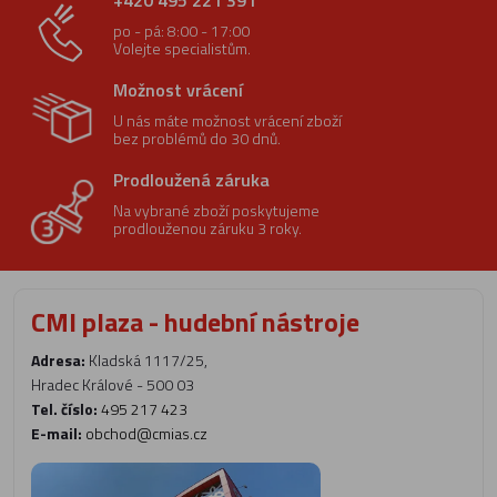
+420 495 221 391
po - pá: 8:00 - 17:00
Volejte specialistům.
Možnost vrácení
U nás máte možnost vrácení zboží
bez problémů do 30 dnů.
Prodloužená záruka
Na vybrané zboží poskytujeme
prodlouženou záruku 3 roky.
CMI plaza - hudební nástroje
Adresa:
Kladská 1117/25,
Hradec Králové - 500 03
Tel. číslo:
495 217 423
E-mail:
obchod@cmias.cz