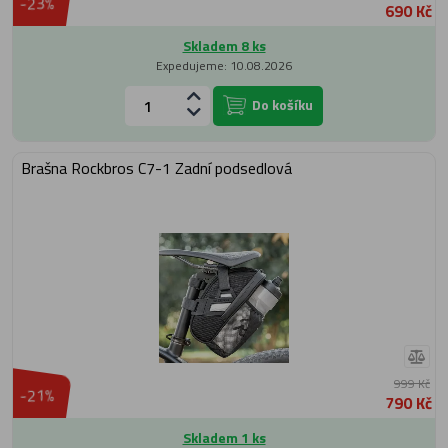
-23%
690 Kč
Skladem 8 ks
Expedujeme: 10.08.2026
Do košíku
Brašna Rockbros C7-1 Zadní podsedlová
999 Kč
-21%
790 Kč
Skladem 1 ks