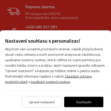
Doprava zdarma
Při nákupu nad 2000 Kč.
Dnes objednáte, dnes expedujeme.
+420 495 221 391
po - pá: 8:00 - 17:00
Volejte specialistům.
Nastavení souhlasu s personalizací
Možnost vrácení
Abychom vám usnadnili procházení stránek, nabídli přizpůsobený
U nás máte možnost vrácení zboží
obsah nebo reklamu a mohli anonymně analyzovat návštěvnost,
bez problémů do 30 dnů.
využíváme soubory cookies, které sdílíme se svými partnery pro
sociální média, inzerci a analýzu. Jejich nastavení upravíte odkazem
Prodloužená záruka
"Upravit nastavení" a kdykoliv jej můžete změnit v patičce webu.
Na vybrané zboží poskytujeme
Podrobnější informace najdete v našich
Zásadách ochrany
prodlouženou záruku 3 roky.
osobních údajů
a
používání souborů cookies
.
CMI plaza - hudební nástroje
Upravit nastavení
Souhlasím
Adresa:
Kladská 1117/25,