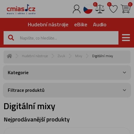
0
0
0
Hudební nástroje
eBike
Audio
Hudební nástroje
Zvuk
Mixy
Digitální mixy
Kategorie
Filtrace produktů
Digitální mixy
Nejprodávanější produkty