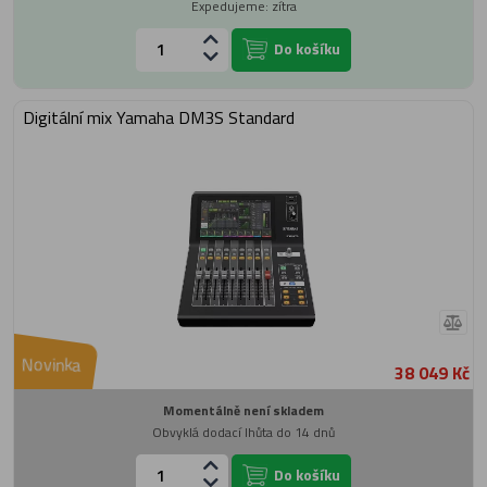
Expedujeme: zítra
Do košíku
Digitální mix Yamaha DM3S Standard
Novinka
38 049 Kč
Momentálně není skladem
Obvyklá dodací lhůta do 14 dnů
Do košíku