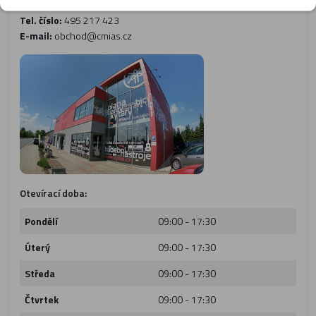
Hradec Králové - 500 03
Tel. číslo:
495 217 423
E-mail:
obchod@cmias.cz
Otevírací doba:
Pondělí
09:00 - 17:30
Úterý
09:00 - 17:30
Středa
09:00 - 17:30
Čtvrtek
09:00 - 17:30