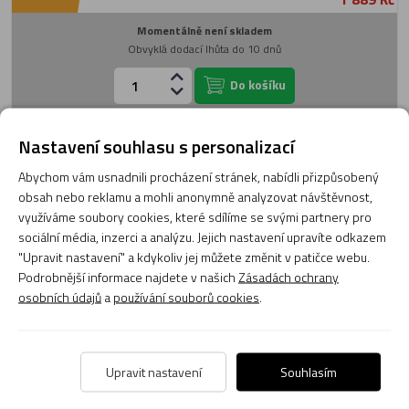
Momentálně není skladem
Obvyklá dodací lhůta do 10 dnů
Do košíku
Nastavení souhlasu s personalizací
Mikrofon kondenzátorový Luucco Melo-S1
Abychom vám usnadnili procházení stránek, nabídli přizpůsobený
obsah nebo reklamu a mohli anonymně analyzovat návštěvnost,
využíváme soubory cookies, které sdílíme se svými partnery pro
sociální média, inzerci a analýzu. Jejich nastavení upravíte odkazem
"Upravit nastavení" a kdykoliv jej můžete změnit v patičce webu.
Podrobnější informace najdete v našich
Zásadách ochrany
osobních údajů
a
používání souborů cookies
.
Doprava
2 409 Kč
zdarma
Upravit nastavení
Souhlasím
Momentálně není skladem
Obvyklá dodací lhůta do 90 dnů