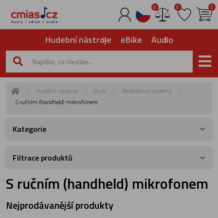
0
0
0
Hudební nástroje
eBike
Audio
Hudební nástroje
Zvuk
Bezdrátové systémy
S ručním (handheld) mikrofonem
Kategorie
Filtrace produktů
S ručním (handheld) mikrofonem
Nejprodávanější produkty