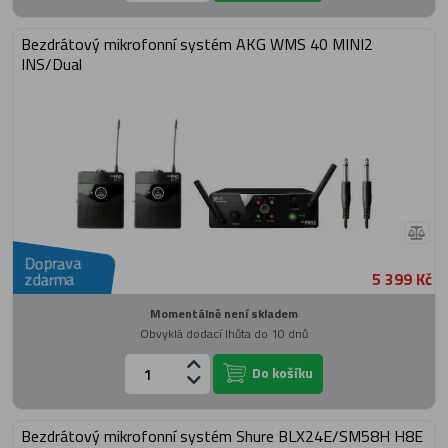
Bezdrátový mikrofonní systém AKG WMS 40 MINI2
INS/Dual
Doprava
5 399 Kč
zdarma
Momentálně není skladem
Obvyklá dodací lhůta do 10 dnů
Do košíku
Bezdrátový mikrofonní systém Shure BLX24E/SM58H H8E