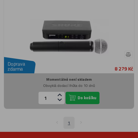
Doprava
8 279 Kč
zdarma
Momentálně není skladem
Obvyklá dodací lhůta do 10 dnů
Do košíku
1