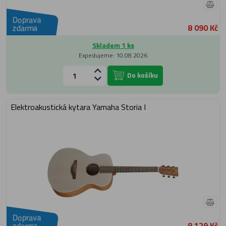
Doprava
8 090 Kč
zdarma
Skladem 1 ks
Expedujeme: 10.08.2026
Do košíku
Elektroakustická kytara Yamaha Storia I
Doprava
8 129 Kč
zdarma