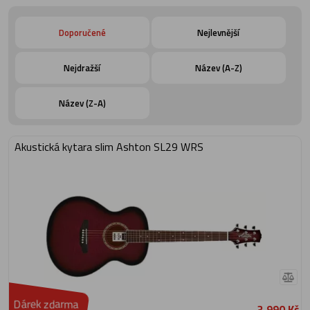
délce. Tvar těla modelů LS nabízí skvělou
hlasitost nástroje a excelentní tonální
vyvážení - ideální pro jemné pasáže a
skvělé pro techniku fingerstyle
Doporučené
Nejlevnější
(vybrnkávání). Pasivní SRT Zero Impact
snímač omezující vliv elektroniky na zvuk
nástroje využívá samostatné piezo
Nejdražší
snímače pro každou strunu a věrně
Název (A-Z)
reprodukuje dynamický zvuk nástroje.
Barevné provedení je Natural (NT) -
přírodní.
Název (Z-A)
Akustická kytara slim Ashton SL29 WRS
Dárek zdarma
3 990 Kč