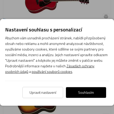
Doprava
9 490 Kč
zdarma
Nastavení souhlasu s personalizací
Skladem 1 ks
Abychom vám usnadnili procházení stránek, nabídli přizpůsobený
Expedujeme: 10.08.2026
obsah nebo reklamu a mohli anonymně analyzovat návštěvnost,
využíváme soubory cookies, které sdílíme se svými partnery pro
Do košíku
sociální média, inzerci a analýzu. Jejich nastavení upravíte odkazem
"Upravit nastavení" a kdykoliv jej můžete změnit v patičce webu.
Podrobnější informace najdete v našich
Zásadách ochrany
Elektroakustická kytara Yamaha LS6 BS ARE
osobních údajů
a
používání souborů cookies
.
Upravit nastavení
Souhlasím