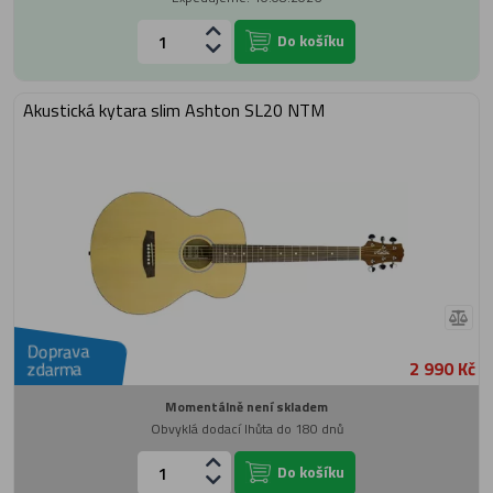
Do košíku
Akustická kytara slim Ashton SL20 NTM
Doprava
2 990 Kč
zdarma
Momentálně není skladem
Obvyklá dodací lhůta do 180 dnů
Do košíku