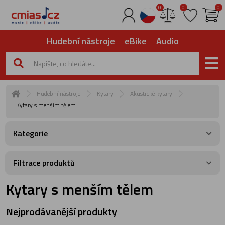
0
0
0
Hudební nástroje
eBike
Audio
Hudební nástroje
Kytary
Akustické kytary
Kytary s menším tělem
Kategorie
Filtrace produktů
Kytary s menším tělem
Nejprodávanější produkty