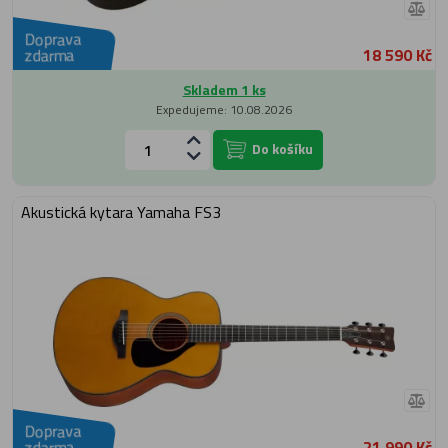
Doprava
18 590 Kč
zdarma
Skladem 1 ks
Expedujeme: 10.08.2026
Do košíku
Akustická kytara Yamaha FS3
Doprava
21 990 Kč
zdarma