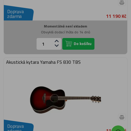
Doprava
11 190 Kč
zdarma
Momentálně není skladem
Obvyklá dodací lhůta do 14 dnů
Do košíku
Akustická kytara Yamaha FS 830 TBS
Doprava
11 190 Kč
zdarma