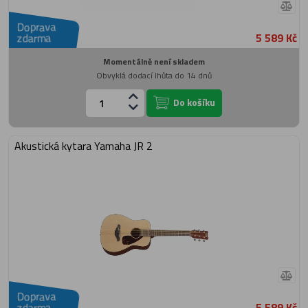
Doprava
5 589 Kč
zdarma
Momentálně není skladem
Obvyklá dodací lhůta do 14 dnů
Do košíku
Akustická kytara Yamaha JR 2
Doprava
5 589 Kč
zdarma