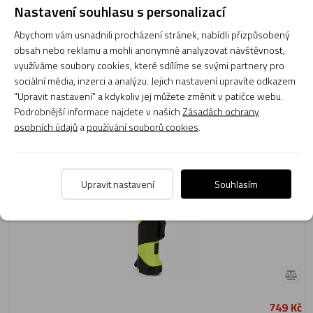
Nastavení souhlasu s personalizací
249 Kč
Abychom vám usnadnili procházení stránek, nabídli přizpůsobený
obsah nebo reklamu a mohli anonymně analyzovat návštěvnost,
Momentálně není skladem
využíváme soubory cookies, které sdílíme se svými partnery pro
Obvyklá dodací lhůta do 90 dnů
sociální média, inzerci a analýzu. Jejich nastavení upravíte odkazem
"Upravit nastavení" a kdykoliv jej můžete změnit v patičce webu.
Do košíku
Podrobnější informace najdete v našich
Zásadách ochrany
osobních údajů
a
používání souborů cookies
.
Klička na struny Ernie Ball EB 4118 Power Peg Winder
Upravit nastavení
Souhlasím
749 Kč