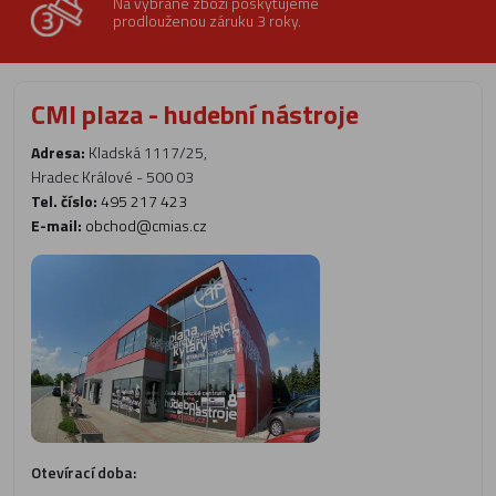
Na vybrané zboží poskytujeme
prodlouženou záruku 3 roky.
CMI plaza - hudební nástroje
Adresa:
Kladská 1117/25,
Hradec Králové - 500 03
Tel. číslo:
495 217 423
E-mail:
obchod@cmias.cz
Otevírací doba: