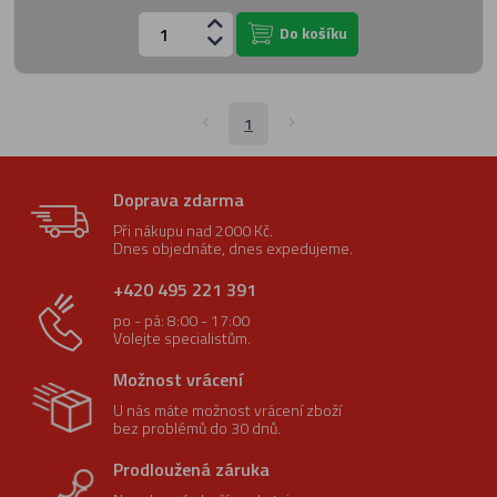
Do košíku
1
Doprava zdarma
Při nákupu nad 2000 Kč.
Dnes objednáte, dnes expedujeme.
+420 495 221 391
po - pá: 8:00 - 17:00
Volejte specialistům.
Možnost vrácení
U nás máte možnost vrácení zboží
bez problémů do 30 dnů.
Prodloužená záruka