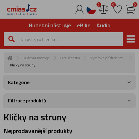
0
0
0
Hudební nástroje
eBike
Audio
Hudební nástroje
Příslušenství
Kytarové příslušenství
Kličky na struny
Kategorie
Filtrace produktů
Kličky na struny
Nejprodávanější produkty