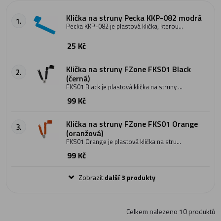
Klička na struny Pecka KKP-082 modrá
1.
Pecka KKP-082 je plastová klička, kterou
použijete pro snadnější výměnu strun na
kytaře, ukuleli, mandolíně nebo jiném
25 Kč
strunném nástroji. Lze jí použít při
výměně strun na jakékoliv kytaře -
klasické, akustické, elektrické nebo
basové i na dalších strunných nástrojích s
Klička na struny FZone FKS01 Black
2.
ladící mechanikou. Provedení modrá.
(černá)
FKS01 Black je plastová klička na struny s
kleštičkami na uštípnutí přebytečně
99 Kč
dlouhých strun a s vyndavačem kolíčků z
kobylky v jednom. Černé provedení.
Klička na struny FZone FKS01 Orange
3.
(oranžová)
FKS01 Orange je plastová klička na struny
s kleštičkami na uštípnutí přebytečně
99 Kč
dlouhých strun a s vyndavačem kolíčků z
kobylky v jednom. Oranžové provedení.
Zobrazit
další 3 produkty
Celkem nalezeno
10
produktů