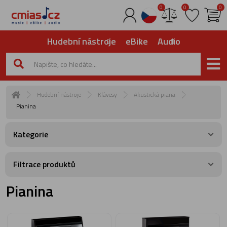
0
0
0
Hudební nástroje
eBike
Audio
Hudební nástroje
Klávesy
Akustická piana
Pianina
Kategorie
Filtrace produktů
Pianina