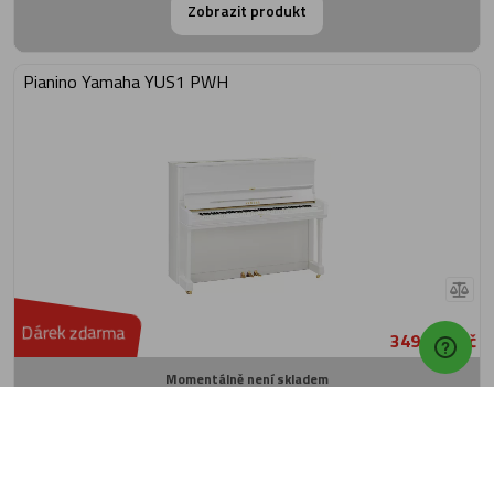
Zobrazit produkt
Pianino Yamaha YUS1 PWH
Dárek zdarma
349 990 Kč
Momentálně není skladem
Obvyklá dodací lhůta do 14 dnů
Zobrazit produkt