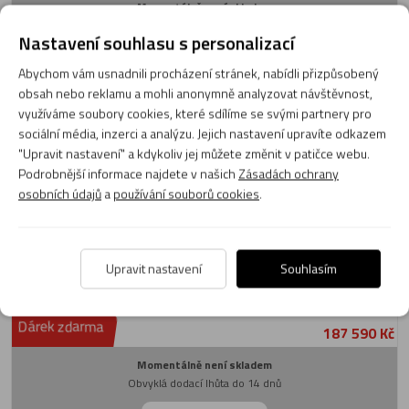
Momentálně není skladem
Obvyklá dodací lhůta do 14 dnů
Nastavení souhlasu s personalizací
Zobrazit produkt
Abychom vám usnadnili procházení stránek, nabídli přizpůsobený
obsah nebo reklamu a mohli anonymně analyzovat návštěvnost,
využíváme soubory cookies, které sdílíme se svými partnery pro
Pianino Yamaha P116 M PE
sociální média, inzerci a analýzu. Jejich nastavení upravíte odkazem
"Upravit nastavení" a kdykoliv jej můžete změnit v patičce webu.
Podrobnější informace najdete v našich
Zásadách ochrany
osobních údajů
a
používání souborů cookies
.
Upravit nastavení
Souhlasím
Dárek zdarma
187 590 Kč
Momentálně není skladem
Obvyklá dodací lhůta do 14 dnů