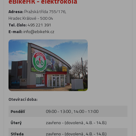
eBikeHK - elektrokola
Adresa:
Pražská třída 755/176,
Hradec Králové - 500 04
Tel. číslo:
495 221 391
E-mail:
info@ebikehk.cz
Otevírací doba:
Pondělí
09:00 - 13:00 , 14:00 - 17:00
Úterý
zavřeno - (dovolená , 4.8. - 14.8.)
Středa
zavřeno - (dovolená , 4.8. - 14.8.)