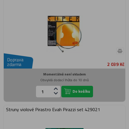
Doprava
2 039 Kč
zdarma
Momentálně není skladem
Obvyklá dodací lhůta do 10 dnů
Do košíku
Struny violové Pirastro Evah Pirazzi set 429021