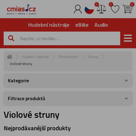
0
0
0
Hudební nástroje
eBike
Audio
Hudební nástroje
Příslušenství
Struny
Violové struny
Kategorie
Filtrace produktů
Violové struny
Nejprodávanější produkty