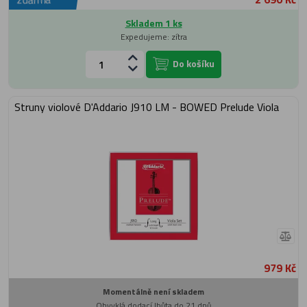
Skladem 1 ks
Expedujeme: zítra
Do košíku
Struny violové D'Addario J910 LM - BOWED Prelude Viola
979 Kč
Momentálně není skladem
Obvyklá dodací lhůta do 21 dnů