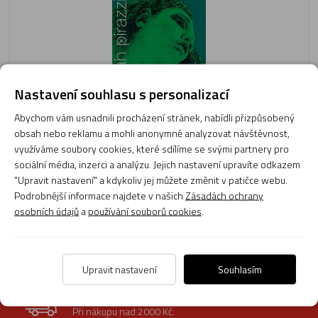
Nastavení souhlasu s personalizací
Doprava
Abychom vám usnadnili procházení stránek, nabídli přizpůsobený
3 390 Kč
zdarma
obsah nebo reklamu a mohli anonymně analyzovat návštěvnost,
Momentálně není skladem
využíváme soubory cookies, které sdílíme se svými partnery pro
Obvyklá dodací lhůta do 30 dnů
sociální média, inzerci a analýzu. Jejich nastavení upravíte odkazem
"Upravit nastavení" a kdykoliv jej můžete změnit v patičce webu.
Do košíku
Podrobnější informace najdete v našich
Zásadách ochrany
osobních údajů
a
používání souborů cookies
.
1
Upravit nastavení
Souhlasím
Doprava zdarma
Při nákupu nad 2000 Kč.