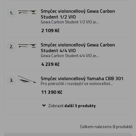
Smyčec violoncellový Gewa Carbon
1.
Student 1/2 VIO
Gewa Carbon Student 1/2 VIO je
violončelový smyčec ve velikosti 1/2.
2 109 Kč
Jedná se o základní karbonový smyčec
pro začátečníky nebo mírně pokročilé
hráče. Smyčec dále nabízí alpakové
kování, žabku z ebenového dřeva a
Smyčec violoncellový Gewa Carbon
2.
perleťové oko. Smyčec je
Student 4/4 VIO
potažen přírodní žíní.
Gewa Carbon Student 4/4 VIO je
violončelový smyčec ve velikosti 4/4.
4 239 Kč
Jedná se o základní karbonový smyčec
pro začátečníky nebo mírně pokročilé
hráče. Smyčec dále nabízí alpakové
kování, žabku z ebenového dřeva a
Smyčec violoncellový Yamaha CBB 301
3.
perleťové oko. Smyčec je
Pro pokročilé i rozvíjející se violoncellisty
potažen přírodní žíní.
je ten karbonový smyčec CBB301
11 390 Kč
výbornou volbou nabízející skvělou
hratelnost a vynikající kvalitu za
dostupnou cenu.
Zobrazit
další 3 produkty
Celkem nalezeno
8
produktů