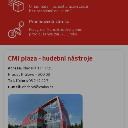
U nás máte možnost vrácení zboží
bez problémů do 30 dnů.
Prodloužená záruka
Na vybrané zboží poskytujeme
prodlouženou záruku 3 roky.
CMI plaza - hudební nástroje
Adresa:
Kladská 1117/25,
Hradec Králové - 500 03
Tel. číslo:
495 217 423
E-mail:
obchod@cmias.cz