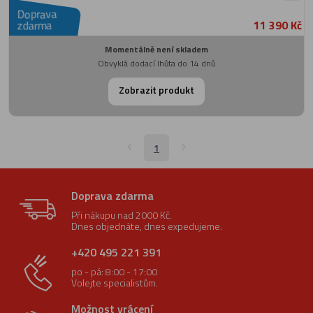
Doprava
11 390 Kč
zdarma
Momentálně není skladem
Obvyklá dodací lhůta do 14 dnů
Zobrazit produkt
1
Doprava zdarma
Při nákupu nad 2000 Kč.
Dnes objednáte, dnes expedujeme.
+420 495 221 391
po - pá: 8:00 - 17:00
Volejte specialistům.
Možnost vrácení