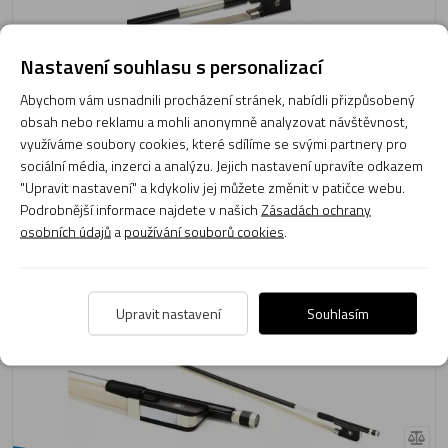
Nastavení souhlasu s personalizací
Doprava
4 239 Kč
zdarma
Abychom vám usnadnili procházení stránek, nabídli přizpůsobený
obsah nebo reklamu a mohli anonymně analyzovat návštěvnost,
Momentálně není skladem
využíváme soubory cookies, které sdílíme se svými partnery pro
Obvyklá dodací lhůta do 14 dnů
sociální média, inzerci a analýzu. Jejich nastavení upravíte odkazem
Do košíku
"Upravit nastavení" a kdykoliv jej můžete změnit v patičce webu.
Podrobnější informace najdete v našich
Zásadách ochrany
osobních údajů
a
používání souborů cookies
.
Smyčec violoncellový Yamaha CBB 301
Upravit nastavení
Souhlasím