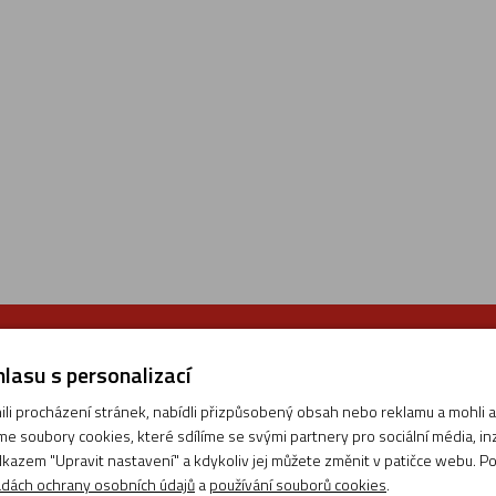
+420 495 221 391
Možnost vrác
lasu s personalizací
po - pá: 8:00 - 17:00
U nás máte možnos
Volejte specialistům.
zboží
i procházení stránek, nabídli přizpůsobený obsah nebo reklamu a mohli
bez problémů do 3
e soubory cookies, které sdílíme se svými partnery pro sociální média, inze
kazem "Upravit nastavení" a kdykoliv jej můžete změnit v patičce webu. P
dách ochrany osobních údajů
a
používání souborů cookies
.