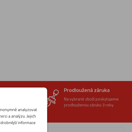
ení
Prodloužená záruka
t vrácení
Na vybrané zboží poskytujeme
prodlouženou záruku 3 roky.
 anonymně analyzovat
0 dnů.
rci a analýzu. Jejich
odrobnější informace