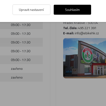
e
eBikeHK - el
Upravit nastavení
Souhlasím
:
Adresa:
Pražská třída 755/17
Hradec Králové - 500 04
09:00 - 17:30
Tel. číslo:
495 221 391
E-mail:
info@ebikehk.cz
09:00 - 17:30
09:00 - 17:30
09:00 - 17:30
09:00 - 17:30
zavřeno
zavřeno