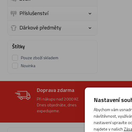
Příslušenství
Dárkové předměty
Štítky
Pouze zboží skladem
Novinka
Doprava zdarma
Nastavení souh
Při nákupu nad 2000 Kč.
Dnes objednáte, dnes
Abychom vám usnadnil
expedujeme.
návštěvnost, využívám
nastavení upravíte od
najdete v našich
Zása