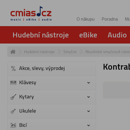
O nákupu
Poradna
Mu
Hudební nástroje
eBike
Audio
Hudební nástroje
Smyčce
Akustické smyčcové nást
Kontra
Akce, slevy, výprodej
Klávesy
Kytary
Ukulele
Bicí