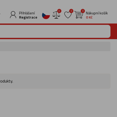
0
0
0
.
Přihlášení
Nákupní košík
Registrace
0 Kč
rodukty.