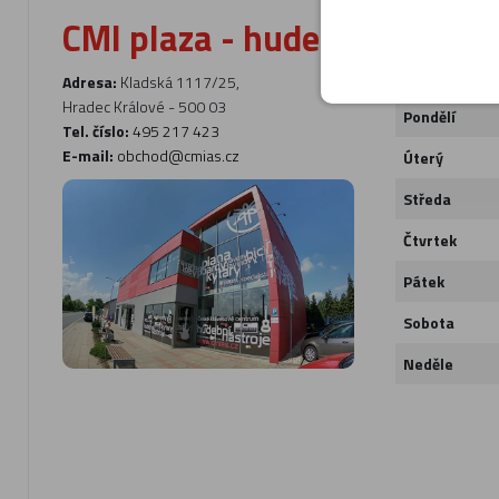
CMI plaza - hudební nástroj
Otevírací doba
Adresa:
Kladská 1117/25,
Hradec Králové - 500 03
Pondělí
Tel. číslo:
495 217 423
E-mail:
obchod@cmias.cz
Úterý
Středa
Čtvrtek
Pátek
Sobota
Neděle