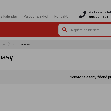
Podpora na tel
zikalendář
Půjčovna e-kol
Kontakt
495 221 391
roje
Kontrabasy
basy
Nebyly nalezeny žádné p